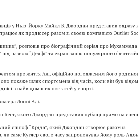
авців у Нью-Йорку Майкл Б. Джордан представив одразу 
працює як продюсер разом зі своєю компанією Outlier Soci
ішники”, розповів про біографічний серіал про Мухаммеда
 під назвою “Делфі” та екранізацію популярного фентезій
оєктом про життя Алі, офіційно погодженим його родино
оно покаже шлях спортсмена від часів, коли він був відо
однієї з найвідоміших постатей у спорті.
ксера Лонні Алі.
 Бест, якого Джордан представив публіці прямо на сцені
ьний спіноф “Кріда”, який Джордан створює разом із
 як саме Куглер свого часу запропонував йому роль Адон