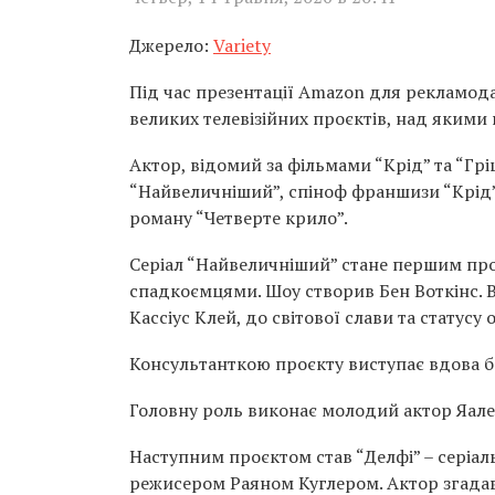
Джерело:
Variety
Під час презентації Amazon для рекламод
великих телевізійних проєктів, над якими 
Актор, відомий за фільмами “Крід” та “Гр
“Найвеличніший”, спіноф франшизи “Крід”
роману “Четверте крило”.
Серіал “Найвеличніший” стане першим пр
спадкоємцями. Шоу створив Бен Воткінс. В
Кассіус Клей, до світової слави та статусу 
Консультанткою проєкту виступає вдова бо
Головну роль виконає молодий актор Яален
Наступним проєктом став “Делфі” – серіал
режисером Раяном Куглером. Актор згадав,