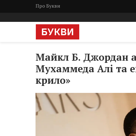
Про Букви
Майкл Б. Джордан а
Мухаммеда Алі та е
крило»