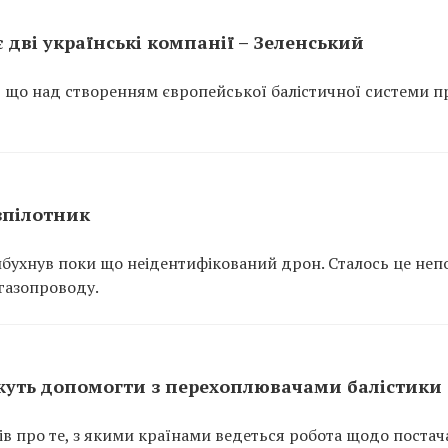
дві українські компанії – Зеленський
 що над створенням європейської балістичної системи 
зпілотник
вибухнув поки що неідентифікований дрон. Сталось це неп
газопроводу.
ожуть допомогти з перехоплювачами балістики
 про те, з якими країнами ведеться робота щодо постач