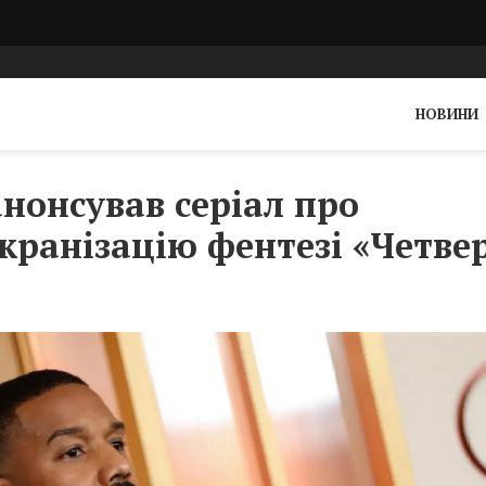
НОВИНИ
нонсував серіал про
кранізацію фентезі «Четве