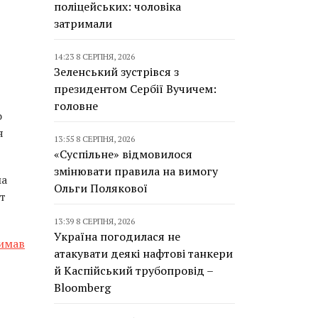
поліцейських: чоловіка
затримали
14:23 8 СЕРПНЯ, 2026
Зеленський зустрівся з
президентом Сербії Вучичем:
головне
о
я
13:55 8 СЕРПНЯ, 2026
«Суспільне» відмовилося
змінювати правила на вимогу
ма
Ольги Полякової
т
13:39 8 СЕРПНЯ, 2026
Україна погодилася не
римав
атакувати деякі нафтові танкери
й Каспійський трубопровід –
Bloomberg