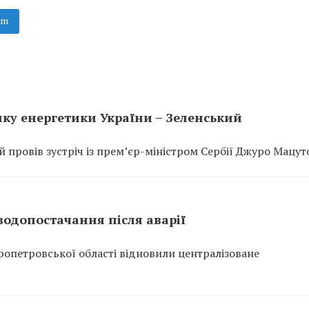
am
мку енергетики України – Зеленський
провів зустріч із прем’єр-міністром Сербії Джуро Мацут
одопостачання після аварії
ропетровської області відновили централізоване