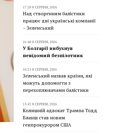
17:20 8 СЕРПНЯ, 2026
Над створенням балістики
працює дві українські компанії
– Зеленський
16:40 8 СЕРПНЯ, 2026
У Болгарії вибухнув
невідомий безпілотник
16:21 8 СЕРПНЯ, 2026
Зеленський назвав країни, які
можуть допомогти з
перехоплювачами балістики
15:47 8 СЕРПНЯ, 2026
Колишній адвокат Трампа Тодд
Бланш став новим
генпрокурором США