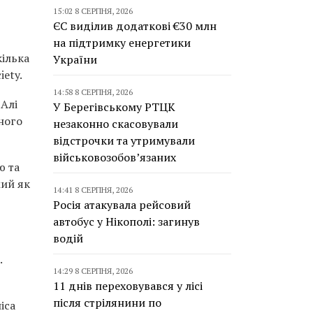
15:02 8 СЕРПНЯ, 2026
ЄС виділив додаткові €30 млн
на підтримку енергетики
кілька
України
ety.
14:58 8 СЕРПНЯ, 2026
 Алі
У Берегівському РТЦК
ного
незаконно скасовували
відстрочки та утримували
військовозобов’язаних
ю та
мий як
14:41 8 СЕРПНЯ, 2026
Росія атакувала рейсовий
автобус у Нікополі: загинув
водій
.
14:29 8 СЕРПНЯ, 2026
11 днів переховувався у лісі
після стрілянини по
іса