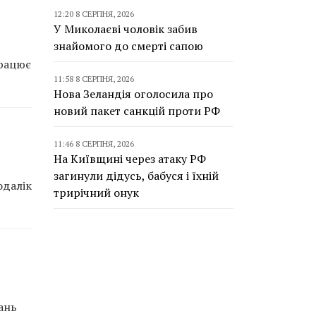
12:20 8 СЕРПНЯ, 2026
У Миколаєві чоловік забив
знайомого до смерті сапою
працює
11:58 8 СЕРПНЯ, 2026
Нова Зеландія оголосила про
новий пакет санкцій проти РФ
11:46 8 СЕРПНЯ, 2026
На Київщині через атаку РФ
загинули дідусь, бабуся і їхній
одалік
трирічний онук
ань