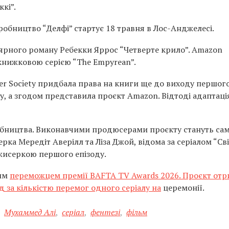
кі”.
обництво “Делфі” стартує 18 травня в Лос-Анджелесі.
лярного роману Ребекки Яррос “Четверте крило”. Amazon
 книжковою серією “The Empyrean”.
er Society придбала права на книги ще до виходу першог
ку, а згодом представила проєкт Amazon. Відтоді адаптаці
обництва. Виконавчими продюсерами проєкту стануть са
ка Мередіт Аверілл та Ліза Джой, відома за серіалом “Сві
жисеркою першого епізоду.
ним
переможцем премії BAFTA TV Awards 2026. Проєкт от
 за кількістю перемог одного серіалу на
церемонії.
,
Мухаммед Алі
,
серіал
,
фентезі
,
фільм