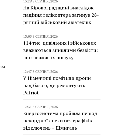
13:28 8 СЕРПНЯ, 2026
На Кіровоградщині внаслідок
падіння гелікоптера загинув 28-
річний військовий авіатехнік
13:03 8 СЕРПНЯ, 2026
114 тис. цивільних і військових
вважаються зниклими безвісти:
що заважає їх пошуку
ом.
12:47 8 СЕРПНЯ, 2026
У Німеччині помітили дрони
над базою, де ремонтують
Patriot
12:31 8 СЕРПНЯ, 2026
Енергосистема пройшла період
рекордної спеки без графіків
відключень – Шмигаль