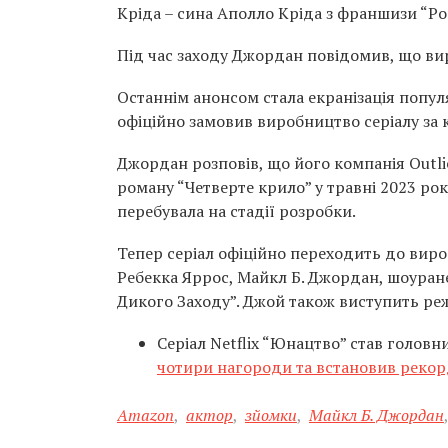
Кріда – сина Аполло Кріда з франшизи “Рок
Під час заходу Джордан повідомив, що вир
Останнім анонсом стала екранізація попу
офіційно замовив виробництво серіалу за
Джордан розповів, що його компанія Outli
роману “Четверте крило” у травні 2023 ро
перебувала на стадії розробки.
Тепер серіал офіційно переходить до вир
Ребекка Яррос, Майкл Б. Джордан, шоуранер
Дикого Заходу”. Джой також виступить ре
Серіал Netflix “Юнацтво” став голов
чотири нагороди та встановив рекорд
Amazon
,
актор
,
зйомки
,
Майкл Б. Джордан