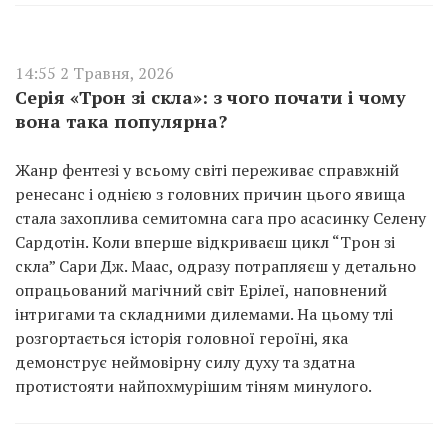
14:55 2 Травня, 2026
Серія «Трон зі скла»: з чого почати і чому
вона така популярна?
Жанр фентезі у всьому світі переживає справжній
ренесанс і однією з головних причин цього явища
стала захоплива семитомна сага про асасинку Селену
Сардотін. Коли вперше відкриваєш цикл “Трон зі
скла” Сари Дж. Маас, одразу потрапляєш у детально
опрацьований магічний світ Ерілеї, наповнений
інтригами та складними дилемами. На цьому тлі
розгортається історія головної героїні, яка
демонструє неймовірну силу духу та здатна
протистояти найпохмурішим тіням минулого.