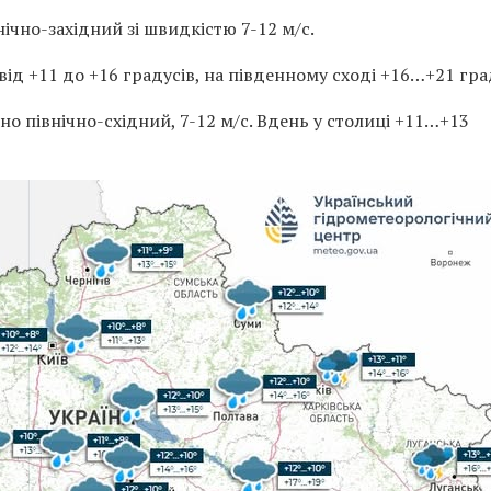
нічно-західний зі швидкістю 7-12 м/с.
від +11 до +16 градусів, на південному сході +16…+21 гра
о північно-східний, 7-12 м/с. Вдень у столиці +11…+13