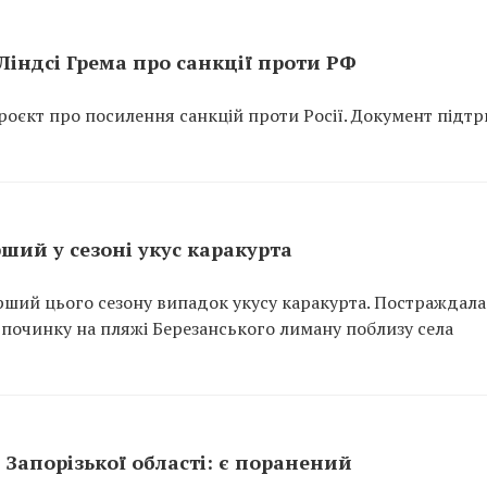
індсі Грема про санкції проти РФ
оєкт про посилення санкцій проти Росії. Документ підт
ший у сезоні укус каракурта
рший цього сезону випадок укусу каракурта. Постраждала
відпочинку на пляжі Березанського лиману поблизу села
Запорізької області: є поранений