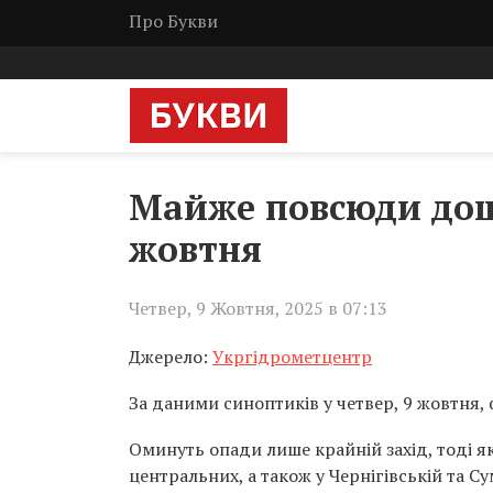
Про Букви
Майже повсюди дощ
жовтня
Четвер, 9 Жовтня, 2025 в 07:13
Джерело:
Укргідрометцентр
За даними синоптиків у четвер, 9 жовтня,
Оминуть опади лише крайній захід, тоді як 
центральних, а також у Чернігівській та С