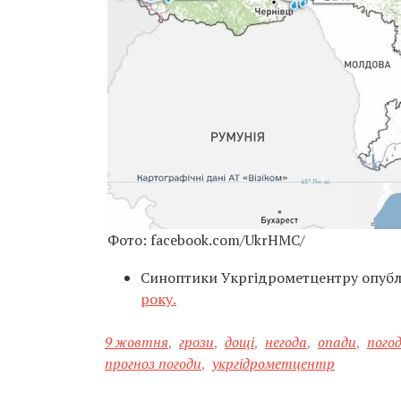
Фото: facebook.com/UkrHMC/
Синоптики Укргідрометцентру опуб
року.
9 жовтня
,
грози
,
дощі
,
негода
,
опади
,
пого
прогноз погоди
,
укргідрометцентр