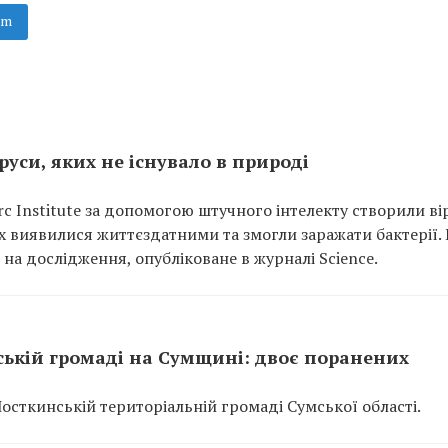
am
уси, яких не існувало в природі
rc Institute за допомогою штучного інтелекту створили ві
них виявилися життєздатними та змогли заражати бактерії.
на дослідження, опубліковане в журналі Science.
ській громаді на Сумщині: двоє поранених
Шосткинській територіальній громаді Сумської області.