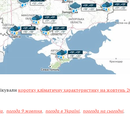
лікували
коротку кліматичну характеристику на жовтень 2
да
,
погода 9 жовтня
,
погода в Україні
,
поогода на сьогодні
,