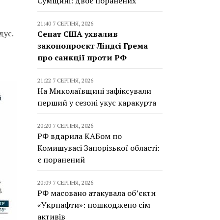
Сумщині: двоє поранених
21:40 7 СЕРПНЯ, 2026
дус.
Сенат США ухвалив
законопроєкт Ліндсі Грема
про санкції проти РФ
21:22 7 СЕРПНЯ, 2026
На Миколаївщині зафіксували
перший у сезоні укус каракурта
20:20 7 СЕРПНЯ, 2026
РФ вдарила КАБом по
Комишувасі Запорізької області:
є поранений
20:09 7 СЕРПНЯ, 2026
РФ масовано атакувала об’єкти
«Укрнафти»: пошкоджено сім
активів