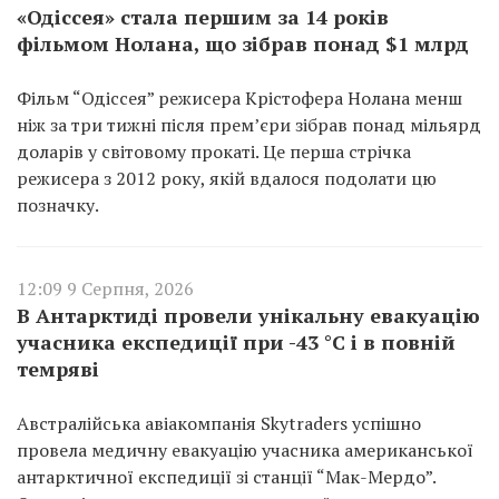
«Одіссея» стала першим за 14 років
фільмом Нолана, що зібрав понад $1 млрд
Фільм “Одіссея” режисера Крістофера Нолана менш
ніж за три тижні після прем’єри зібрав понад мільярд
доларів у світовому прокаті. Це перша стрічка
режисера з 2012 року, якій вдалося подолати цю
позначку.
12:09 9 Серпня, 2026
В Антарктиді провели унікальну евакуацію
учасника експедиції при -43 °C і в повній
темряві
Австралійська авіакомпанія Skytraders успішно
провела медичну евакуацію учасника американської
антарктичної експедиції зі станції “Мак-Мердо”.