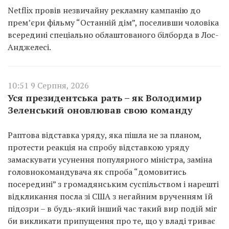
Netflix провів незвичайну рекламну кампанію до
прем’єри фільму “Останній дім”, поселивши чоловіка
всередині спеціально облаштованого білборда в Лос-
Анджелесі.
10:51 9 Серпня, 2026
Уся президентська рать – як Володимир
Зеленський оновлював свою команду
Раптова відставка уряду, яка пішла не за планом,
протести реакція на спробу відставкою уряду
замаскувати усунення популярного міністра, заміна
головнокомандувача як спроба “домовитись
посередині” з громадянським суспільством і нарешті
відкликання посла зі США з негайним врученням їй
підозри – в будь-який інший час такий вир подій міг
би викликати припущення про те, що у владі триває