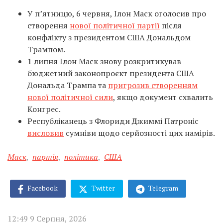
У п’ятницю, 6 червня, Ілон Маск оголосив про
створення
нової політичної партії
після
конфлікту з президентом США Дональдом
Трампом.
1 липня Ілон Маск знову розкритикував
бюджетний законопроєкт президента США
Дональда Трампа та
пригрозив створенням
нової політичної сили
, якщо документ схвалить
Конгрес.
Республіканець з Флориди Джиммі Патроніс
висловив
сумніви щодо серйозності цих намірів.
Маск
,
партія
,
політика
,
США
Facebook
Twitter
Telegram
12:49 9 Серпня, 2026