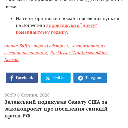
немає.
На території низки громад і населених пунктів
на Донеччині
впроваджують “довгу”
комендантську годину.
атака БпЛА
,
ворожі обстріли
,
газопостачання
,
електропостачання
,
Російсько-Українська війна
,
Херсон
Facebook
Twitter
Telegram
00:59 8 Серпня, 2026
Зеленський подякував Сенату США за
законопроєкт про посилення санкцій
проти РФ