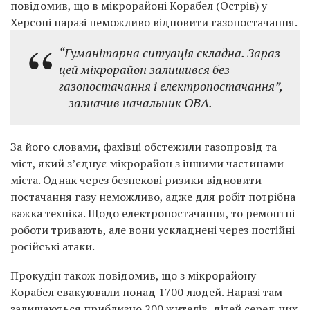
повідомив, що в мікрорайоні Корабел (Острів) у
Херсоні наразі неможливо відновити газопостачання.
“Гуманітарна ситуація складна. Зараз
цей мікрорайон залишився без
газопостачання і електропостачання”,
– зазначив начальник ОВА.
За його словами, фахівці обстежили газопровід та
міст, який з’єднує мікрорайон з іншими частинами
міста. Однак через безпекові ризики відновити
постачання газу неможливо, адже для робіт потрібна
важка техніка. Щодо електропостачання, то ремонтні
роботи тривають, але вони ускладнені через постійні
російські атаки.
Прокудін також повідомив, що з мікрорайону
Корабел евакуювали понад 1700 людей. Наразі там
залишаються приблизно 200 жителів, дітей серед них