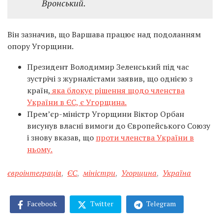
Вронський.
Він зазначив, що Варшава працює над подоланням
опору Угорщини.
Президент Володимир Зеленський під час
зустрічі з журналістами заявив, що однією з
країн,
яка блокує рішення щодо членства
України в ЄС, є Угорщина.
Прем’єр-міністр Угорщини Віктор Орбан
висунув власні вимоги до Європейського Союзу
і знову вказав, що
проти членства України в
ньому.
євроінтеграція
,
ЄС
,
міністри
,
Угорщина
,
Україна
Facebook
Twitter
Telegram