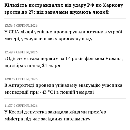
Кількість постраждалих від удару РФ по Харкову
зросла до 27: під завалами шукають людей
13:36 9 СЕРПНЯ, 2026
У США лікарі успішно прооперували дитину в утробі
матері, усунувши важку вроджену ваду
12:49 9 СЕРПНЯ, 2026
«Одіссея» стала першим за 14 років фільмом Нолана,
що зібрав понад $1 млрд
12:09 9 СЕРПНЯ, 2026
В Антарктиді провели унікальну евакуацію учасника
експедиції при -43 °C і в повній темряві
11:37 9 СЕРПНЯ, 2026
У Косові депутатка закидала яйцями прем’єр-
міністра під час засідання парламенту