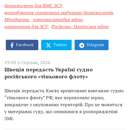
бронежилети для ВМС ЗСУ
,
випробування спеціальних модульних бронежилетів
,
Міноборони
,
повномасштабна війна
,
покращення для ЗСУ
,
Російсько-Українська війна
Facebook
Twitter
Telegram
19:03 6 Серпня, 2026
Швеція передасть Україні судно
російського «тіньового флоту»
Швеція передасть Києву арештоване вантажне судно
“тіньового флоту” РФ, яке перевозило зерно,
викрадене з окупованих територій. Про це мовиться
у матеріалах суду, що опинилися в розпорядженні
ЗМІ.