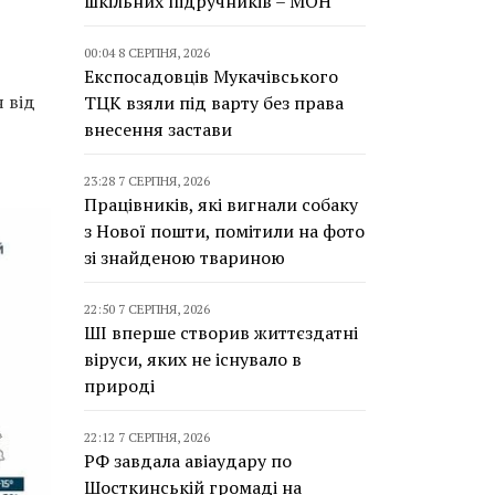
шкільних підручників – МОН
00:04 8 СЕРПНЯ, 2026
Експосадовців Мукачівського
я від
ТЦК взяли під варту без права
внесення застави
23:28 7 СЕРПНЯ, 2026
Працівників, які вигнали собаку
з Нової пошти, помітили на фото
зі знайденою твариною
22:50 7 СЕРПНЯ, 2026
ШІ вперше створив життєздатні
віруси, яких не існувало в
природі
22:12 7 СЕРПНЯ, 2026
РФ завдала авіаудару по
Шосткинській громаді на