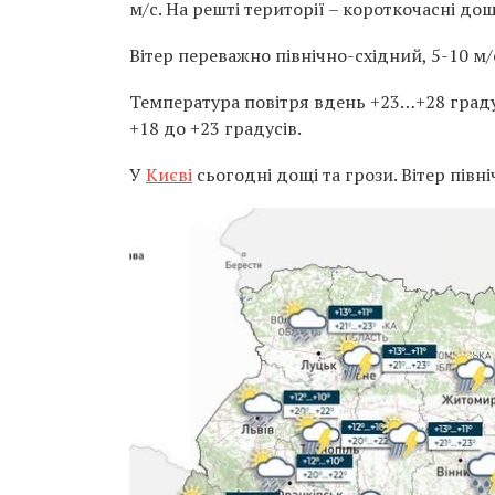
м/с. На решті території – короткочасні дощ
Вітер переважно північно-східний, 5-10 м/
Температура повітря вдень +23…+28 градусі
+18 до +23 градусів.
У
Києві
сьогодні дощі та грози. Вітер півн