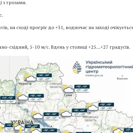
і з грозами.
с.
в, на сході прогріє до +31, водночас на заході очікуєтьс
ічно-східний, 5-10 м/с. Вдень у столиці +25…+27 градусів.