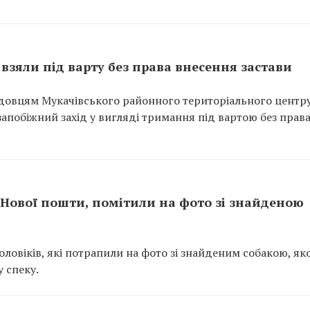
взяли під варту без права внесення застави
довцям Мукачівського районного територіального центр
апобіжний захід у вигляді тримання під вартою без прав
з Нової пошти, помітили на фото зі знайденою
ловіків, які потрапили на фото зі знайденим собакою, як
 спеку.