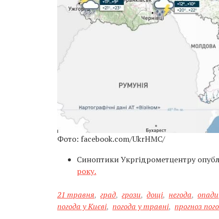
Фото: facebook.com/UkrHMC/
Синоптики Укргідрометцентру опуб
року.
21 травня
,
град
,
грози
,
дощі
,
негода
,
опади
погода у Києві
,
погода у травні
,
прогноз пог