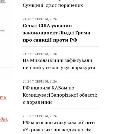
Сумщині: двоє поранених
21:40 7 СЕРПНЯ, 2026
Сенат США ухвалив
законопроєкт Ліндсі Грема
про санкції проти РФ
21:22 7 СЕРПНЯ, 2026
На Миколаївщині зафіксували
перший у сезоні укус каракурта
20:20 7 СЕРПНЯ, 2026
РФ вдарила КАБом по
Комишувасі Запорізької області:
026
є поранений
20:09 7 СЕРПНЯ, 2026
одні
,
РФ масовано атакувала об’єкти
«Укрнафти»: пошкоджено сім