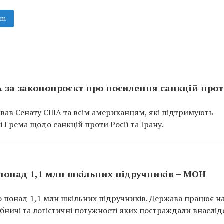
am
 за законопроєкт про посилення санкцій про
ав Сенату США та всім американцям, які підтримують
і Грема щодо санкцій проти Росії та Ірану.
 понад 1,1 млн шкільних підручників – МОН
но понад 1,1 млн шкільних підручників. Держава працює н
ничі та логістичні потужності яких постраждали внаслід