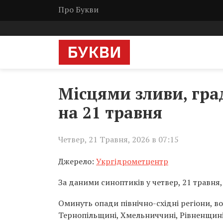
Про Букви
Місцями зливи, гра
на 21 травня
Четвер, 21 Травня, 2026 в 07:15
Джерело:
Укргідрометцентр
За даними синоптиків у четвер, 21 травня, 
Оминуть опади північно-східні регіони, во
Тернопільщині, Хмельниччині, Рівненщині