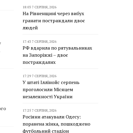
18:03 7 СЕРПНЯ, 2026
На Рівненщині через вибух
гранати постраждали двоє
людей
17:43 7 СЕРПНЯ, 2026
у
РФ вдарила по рятувальниках
а
на Запоріжжі – двоє
постраждалих
17:29 7 СЕРПНЯ, 2026
У штаті Іллінойс серпень
проголосили Місяцем
незалежності України
ого
17:25 7 СЕРПНЯ, 2026
Росіяни атакували Одесу:
поранена жінка, пошкоджено
футбольний стадіон