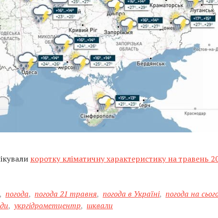
лікували
коротку кліматичну характеристику на травень 2
,
погода
,
погода 21 травня
,
погода в Україні
,
погода на сьог
оди
,
укргідрометцентр
,
шквали