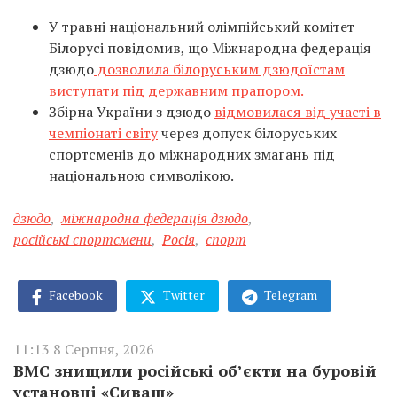
У травні національний олімпійський комітет
Білорусі повідомив, що Міжнародна федерація
дзюдо
дозволила білоруським дзюдоїстам
виступати під державним прапором.
Збірна України з дзюдо
відмовилася від участі в
чемпіонаті світу
через допуск білоруських
спортсменів до міжнародних змагань під
національною символікою.
дзюдо
,
міжнародна федерація дзюдо
,
російські спортсмени
,
Росія
,
спорт
Facebook
Twitter
Telegram
11:13 8 Серпня, 2026
ВМС знищили російські об’єкти на буровій
установці «Сиваш»