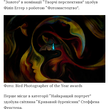
“Золото” в номінації “Творчі перспективи” здобув
Філіп Еггер з роботою “Фотомистецтво”.
Фото: Bird Photographer of the Year awards
Перше місце в категорії “Найкращий портрет”
здобула світлина “Кривавий буревісник” Стеффена
Ферстера.