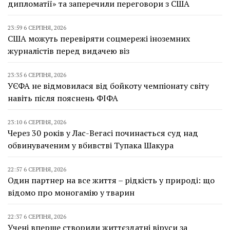
дипломатії» та заперечили переговори з США
23:59 6 СЕРПНЯ, 2026
США можуть перевіряти соцмережі іноземних
журналістів перед видачею віз
23:35 6 СЕРПНЯ, 2026
УЄФА не відмовилася від бойкоту чемпіонату світу
навіть після пояснень ФІФА
23:10 6 СЕРПНЯ, 2026
Через 30 років у Лас-Вегасі починається суд над
обвинуваченим у вбивстві Тупака Шакура
22:57 6 СЕРПНЯ, 2026
Один партнер на все життя – рідкість у природі: що
відомо про моногамію у тварин
22:37 6 СЕРПНЯ, 2026
Учені вперше створили життєздатні віруси за