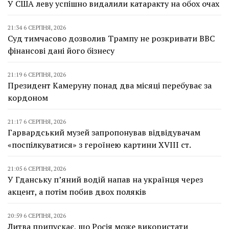
У США леву успішно видалили катаракту на обох очах
21:34 6 СЕРПНЯ, 2026
Суд тимчасово дозволив Трампу не розкривати BBC
фінансові дані його бізнесу
21:19 6 СЕРПНЯ, 2026
Президент Камеруну понад два місяці перебуває за
кордоном
21:17 6 СЕРПНЯ, 2026
Гарвардський музей запропонував відвідувачам
«поспілкуватися» з героїнею картини XVIII ст.
21:05 6 СЕРПНЯ, 2026
У Гданську п’яний водій напав на українця через
акцент, а потім побив двох поляків
20:59 6 СЕРПНЯ, 2026
Литва припускає, що Росія може використати