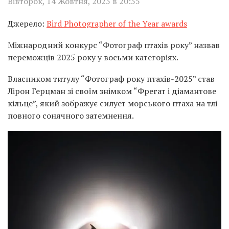
Вівторок, 14 Жовтня, 2025 в 20:55
Джерело:
Bird Photographer of the Year awards
Міжнародний конкурс “Фотограф птахів року” назвав
переможців 2025 року у восьми категоріях.
Власником титулу “Фотограф року птахів-2025” став
Лірон Герцман зі своїм знімком “Фрегат і діамантове
кільце”, який зображує силует морського птаха на тлі
повного сонячного затемнення.