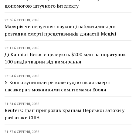
допомогою штучного інтелекту
22:36 6 СЕРПНЯ, 2026
Малярія чи отруєння: науковці наблизилися до
розгадки смерті представників династії Медічі
22:11 6 СЕРПНЯ, 2026
Ді Капріо і Безос спрямують $200 млн на порятунок
100 видів тварин від вимирання
22:04 6 СЕРПНЯ, 2026
У Конго зупинили річкове судно після смерті
пасажира з можливими симптомами Еболи
21:54 6 СЕРПНЯ, 2026
Reuters: Іран пригрозив країнам Перської затоки у
разі атаки США
21:37 6 СЕРПНЯ, 2026