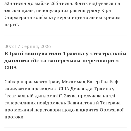
333 тисяч до майже 265 тисяч. Відтік відбувався на
тлі скандалів, непопулярних рішень уряду Кіра
Стармера та конфлікту керівництва з лівим крилом
партії.
00:21 7 Серпня, 2026
В Ірані звинуватили Трампа у «театральній
дипломатії» та заперечили переговори з
США
Спікер парламенту Ірану Мохаммад Багер Галібаф
звинуватив президента США Дональда Трампа у
“театральній дипломатії”. Заява пролунала на тлі
суперечливих повідомлень Вашингтона й Тегерана
про можливі переговори щодо відкриття Ормузької
протоки.