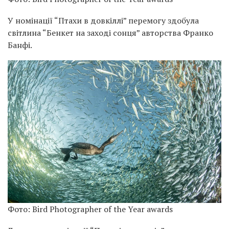
У номінації “Птахи в довкіллі” перемогу здобула
світлина “Бенкет на заході сонця” авторства Франко
Банфі.
Фото: Bird Photographer of the Year awards