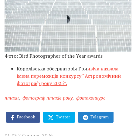
Фото: Bird Photographer of the Year awards
Королівська обсерваторія Гри
нвіча назвала
імена переможців конкурсу “Астрономічний
фотограф року 2025”.
птахи
,
фотограф птахів року
,
фотоконкурс
Facebook
Twitter
Telegram
01:03 7 Серпня, 2026