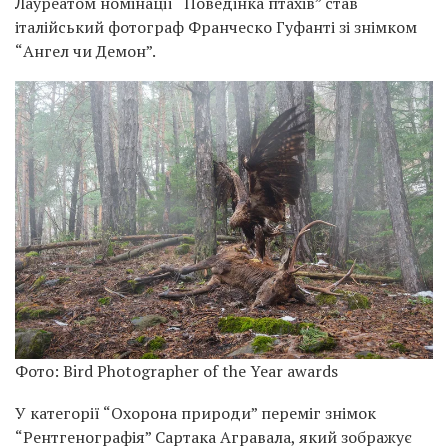
Лауреатом номінації “Поведінка птахів” став
італійський фотограф Франческо Гуфанті зі знімком
“Ангел чи Демон”.
Фото: Bird Photographer of the Year awards
У категорії “Охорона природи” переміг знімок
“Рентгенографія” Сартака Агравала, який зображує