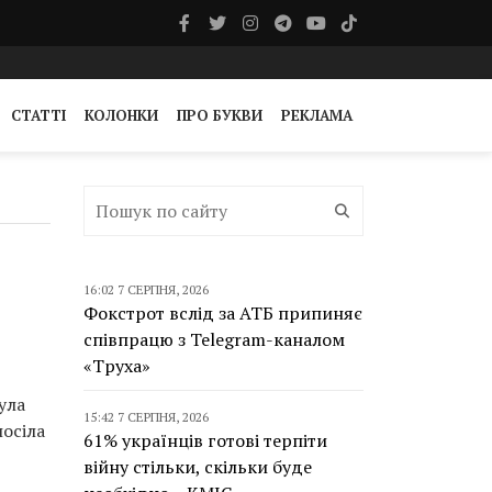
СТАТТІ
КОЛОНКИ
ПРО БУКВИ
РЕКЛАМА
16:02 7 СЕРПНЯ, 2026
Фокстрот вслід за АТБ припиняє
співпрацю з Telegram-каналом
«Труха»
ула
15:42 7 СЕРПНЯ, 2026
посіла
61% українців готові терпіти
війну стільки, скільки буде