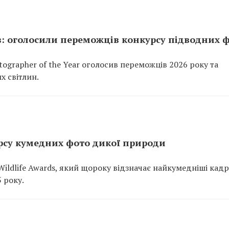
в: оголосили переможців конкурсу підводних 
grapher of the Year оголосив переможців 2026 року та
 світлин.
рсу кумедних фото дикої природи
ldlife Awards, який щороку відзначає найкумедніші кад
 року.