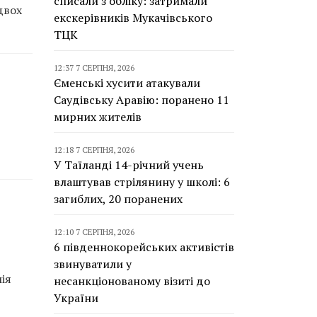
списали з обліку: затримали
двох
екскерівників Мукачівського
ТЦК
12:37 7 СЕРПНЯ, 2026
Єменські хусити атакували
Саудівську Аравію: поранено 11
мирних жителів
12:18 7 СЕРПНЯ, 2026
У Таїланді 14-річний учень
влаштував стрілянину у школі: 6
загиблих, 20 поранених
12:10 7 СЕРПНЯ, 2026
6 південнокорейських активістів
звинуватили у
ія
несанкціонованому візиті до
України