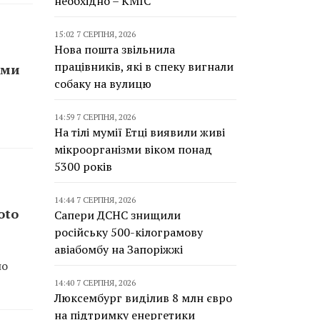
необхідно – КМІС
15:02 7 СЕРПНЯ, 2026
Нова пошта звільнила
працівників, які в спеку вигнали
ами
собаку на вулицю
14:59 7 СЕРПНЯ, 2026
На тілі мумії Етці виявили живі
мікроорганізми віком понад
5300 років
14:44 7 СЕРПНЯ, 2026
oto
Сапери ДСНС знищили
російську 500-кілограмову
авіабомбу на Запоріжжі
по
14:40 7 СЕРПНЯ, 2026
Люксембург виділив 8 млн євро
на підтримку енергетики