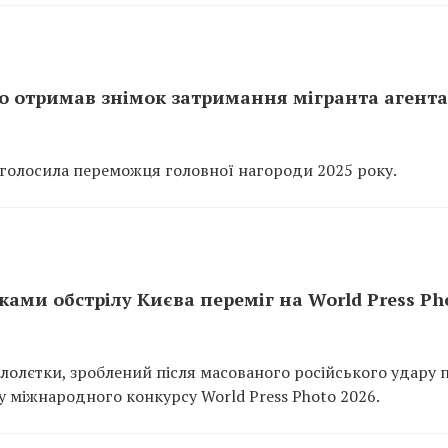
oto отримав знімок затримання мігранта агент
 оголосила переможця головної нагороди 2025 року.
ками обстрілу Києва переміг на World Press Ph
лолєтки, зроблений після масованого російського удару 
ду міжнародного конкурсу World Press Photo 2026.