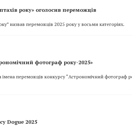
тахів року» оголосив переможців
у” назвав переможців 2025 року у восьми категоріях.
рономічний фотограф року-2025»
ла імена переможців конкурсу “Астрономічний фотограф р
су Dogue 2025