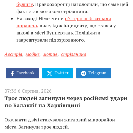
булінгу
. Правоохоронці наголосили, що саме цей
факт став мотивом стрілянини.
На заході Німеччини
п’ятеро осіб зазнали
поранень
внаслідок інциденту, що стався у
школі в місті Вупперталь. Поліціянти
заарештували підозрюваного.
Австрія
,
мобінг
,
мотив
,
стрілянина
Facebook
Twitter
Telegram
07:35 6 Серпня, 2026
Троє людей загинули через російські удари
по Балаклії на Харківщині
Окупанти двічі атакували житловий мікрорайон
міста. Загинули троє людей.