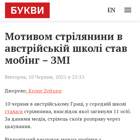
EN
Мотивом стрілянини в
австрійській школі став
мобінг – ЗМІ
Вівторок, 10 Червня, 2025 в 23:33
Джерело
: Krone Zeitung
10 червня в австрійському Граці, у середній школі
сталася
стрілянина, внаслідок якої загинули 11 осіб.
За даними медіа, стрілець скоїв розправу через
цькування.
Відповідний висновок можна зробити з