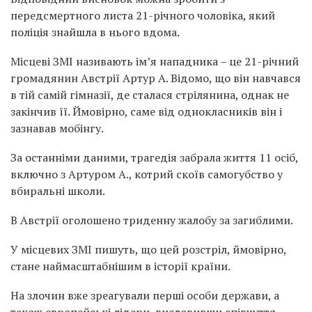
передсмертного листа 21-річного чоловіка, який
поліція знайшла в нього вдома.
Місцеві ЗМІ називають ім’я нападника – це 21-річний
громадянин Австрії Артур А. Відомо, що він навчався
в тій самій гімназії, де сталася стрілянина, однак не
закінчив її. Ймовірно, саме від однокласників він і
зазнавав мобінгу.
За останніми даними, трагедія забрала життя 11 осіб,
включно з Артуром А., котрий скоїв самогубство у
вбиральні школи.
В Австрії оголошено триденну жалобу за загиблими.
У місцевих ЗМІ пишуть, що цей розстріл, ймовірно,
стане наймасштабнішим в історії країни.
На злочин вже зреагували перші особи держави, а