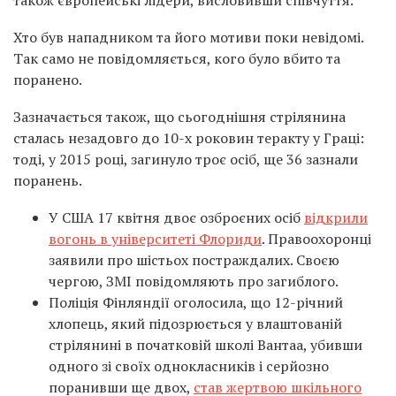
також європейські лідери, висловивши співчуття.
Хто був нападником та його мотиви поки невідомі.
Так само не повідомляється, кого було вбито та
поранено.
Зазначається також, що сьогоднішня стрілянина
сталась незадовго до 10-х роковин теракту у Граці:
тоді, у 2015 році, загинуло троє осіб, ще 36 зазнали
поранень.
У США 17 квітня двоє озброєних осіб
відкрили
вогонь в університеті Флориди
. Правоохоронці
заявили про шістьох постраждалих. Своєю
чергою, ЗМІ повідомляють про загиблого.
Поліція Фінляндії оголосила, що 12-річний
хлопець, який підозрюється у влаштованій
стрілянині в початковій школі Вантаа, убивши
одного зі своїх однокласників і серйозно
поранивши ще двох,
став жертвою шкільного