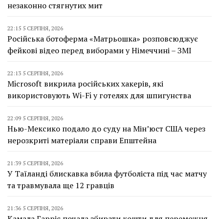
незаконно стягнутих мит
22:15 5 СЕРПНЯ, 2026
Російська ботоферма «Матрьошка» розповсюджує
фейкові відео перед виборами у Німеччині – ЗМІ
22:13 5 СЕРПНЯ, 2026
Microsoft викрила російських хакерів, які
використовують Wi-Fi у готелях для шпигунства
22:09 5 СЕРПНЯ, 2026
Нью-Мексико подало до суду на Мін’юст США через
нерозкриті матеріали справи Епштейна
21:39 5 СЕРПНЯ, 2026
У Таїланді блискавка вбила футболіста під час матчу
та травмувала ще 12 гравців
21:36 5 СЕРПНЯ, 2026
Камала Гарріс почала збирати кошти для переможця