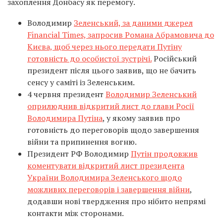
захоплення Донбасу як перемогу.
Володимир
Зеленський, за даними джерел
Financial Times, запросив Романа Абрамовича до
Києва, щоб через нього передати Путіну
готовність до особистої зустрічі.
Російський
президент після цього заявив, що не бачить
сенсу у саміті із Зеленським.
4 червня президент
Володимир Зеленський
оприлюднив відкритий лист до глави Росії
Володимира Путіна
, у якому заявив про
готовність до переговорів щодо завершення
війни та припинення вогню.
Президент РФ Володимир
Путін продовжив
коментувати відкритий лист президента
України Володимира Зеленського щодо
можливих переговорів і завершення війни
,
додавши нові твердження про нібито непрямі
контакти між сторонами.