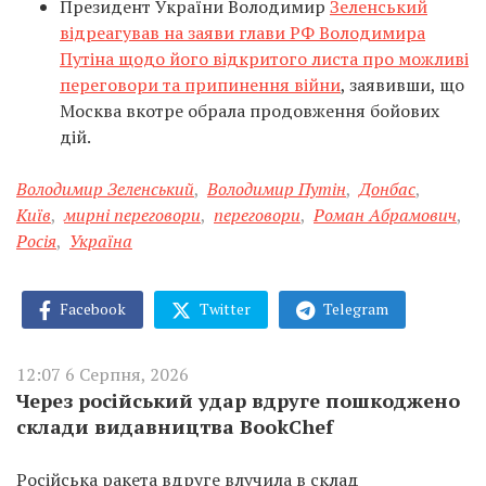
Президент України Володимир
Зеленський
відреагував на заяви глави РФ Володимира
Путіна щодо його відкритого листа про можливі
переговори та припинення війни
, заявивши, що
Москва вкотре обрала продовження бойових
дій.
Володимир Зеленський
,
Володимир Путін
,
Донбас
,
Київ
,
мирні переговори
,
переговори
,
Роман Абрамович
,
Росія
,
Україна
Facebook
Twitter
Telegram
12:07 6 Серпня, 2026
Через російський удар вдруге пошкоджено
склади видавництва BookChef
Російська ракета вдруге влучила в склад