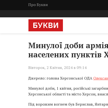
Про Букви
Минулої доби армія
населених пунктів 
Вівторок, 2 Квітня, 2024 в 09:14
Джерело: голова Херсонської ОДА
Олекса
Минулої доби, 1 квітня, російські загарб
Херсонської області та місто Херсон, внас
Під ворожим вогнем був Берислав, Янтарне,