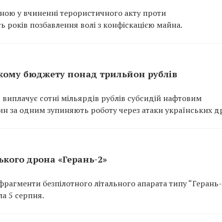
нною у вчиненні терористичного акту проти
ь років позбавлення волі з конфіскацією майна.
кому бюджету понад трильйон рублів
 виплачує сотні мільярдів рублів субсидій нафтовим
ин за одним зупиняють роботу через атаки українських др
кого дрона «Герань-2»
рагменти безпілотного літального апарата типу “Герань-
а 5 серпня.