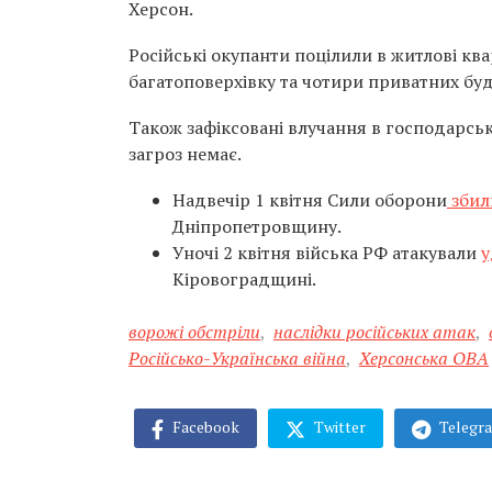
Херсон.
Російські окупанти поцілили в житлові кв
багатоповерхівку та чотири приватних бу
Також зафіксовані влучання в господарську
загроз немає.
Надвечір 1 квітня Сили оборони
збили
Дніпропетровщину.
Уночі 2 квітня війська РФ атакували
у
Кіровоградщині.
ворожі обстріли
,
наслідки російських атак
,
Російсько-Українська війна
,
Херсонська ОВА
Facebook
Twitter
Telegr