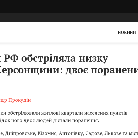
НОВИНИ
 РФ обстріляла низку
Херсонщини: двоє поранен
ндр Прокудін
ники обстрілювали житлові квартали населених пунктів
лідок чого двоє людей дістали поранення.
 Дніпровське, Кізомис, Антонівку, Садове, Львове та міс