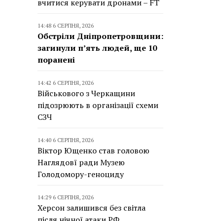
вчитися керувати дронами – FT
14:48 6 СЕРПНЯ, 2026
Обстріли Дніпропетровщини:
загинули п’ять людей, ще 10
поранені
14:42 6 СЕРПНЯ, 2026
Військового з Черкащини
підозрюють в організації схеми
СЗЧ
14:40 6 СЕРПНЯ, 2026
Віктор Ющенко став головою
Наглядовї ради Музею
Голодомору-геноциду
14:29 6 СЕРПНЯ, 2026
Херсон залишився без світла
після нічної атаки РФ