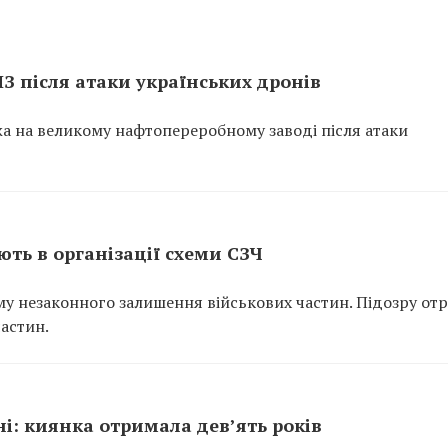
ПЗ після атаки українських дронів
ежа на великому нафтопереробному заводі після атаки
ть в організації схеми СЗЧ
у незаконного залишення військових частин. Підозру от
частин.
ні: киянка отримала дев’ять років