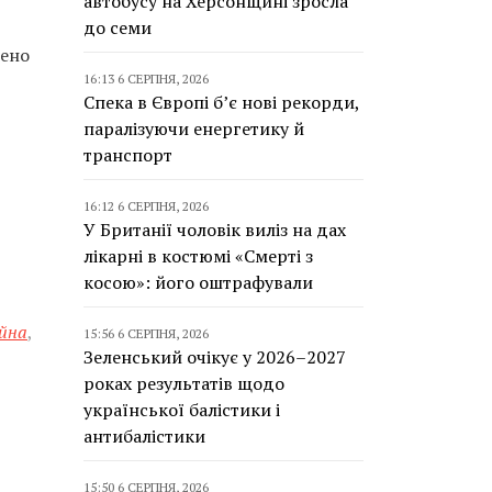
автобусу на Херсонщині зросла
до семи
жено
16:13 6 СЕРПНЯ, 2026
Спека в Європі б’є нові рекорди,
паралізуючи енергетику й
транспорт
16:12 6 СЕРПНЯ, 2026
У Британії чоловік виліз на дах
лікарні в костюмі «Смерті з
косою»: його оштрафували
йна
,
15:56 6 СЕРПНЯ, 2026
Зеленський очікує у 2026–2027
роках результатів щодо
української балістики і
антибалістики
15:50 6 СЕРПНЯ, 2026