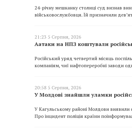
24-річну мешканку столиці суд визнав ви
військовослужбовця. Їй призначили дев’ят
21:23 5 Серпня, 2026
Аатаки на НПЗ коштували російсь
Російський уряд четвертий місяць поспіль
компаніям, чиї нафтопереробні заводи од
20:58 5 Серпня, 2026
У Молдові знайшли уламки російсь
У Кагульському районі Молдови виявили ф
Про інцидент поліція країни поінформувал