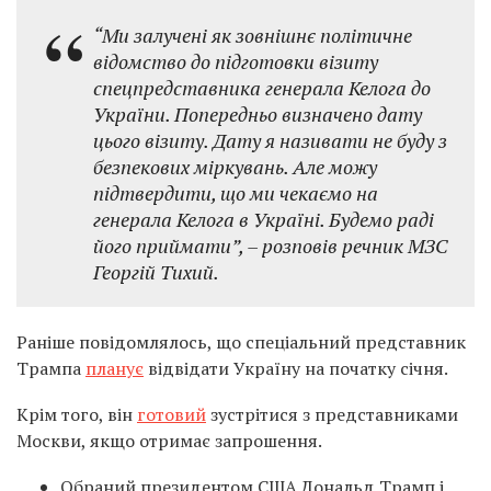
“Ми залучені як зовнішнє політичне
відомство до підготовки візиту
спецпредставника генерала Келога до
України. Попередньо визначено дату
цього візиту. Дату я називати не буду з
безпекових міркувань. Але можу
підтвердити, що ми чекаємо на
генерала Келога в Україні. Будемо раді
його приймати”, – розповів речник МЗС
Георгій Тихий.
Раніше повідомлялось, що спеціальний представник
Трампа
планує
відвідати Україну на початку січня.
Крім того, він
готовий
зустрітися з представниками
Москви, якщо отримає запрошення.
Обраний президентом США Дональд Трамп і