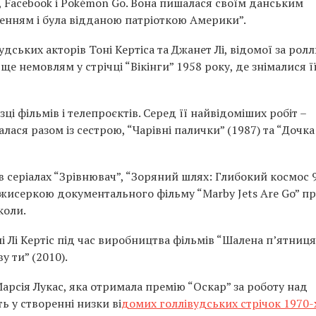
 Facebook і Pokémon Go. Вона пишалася своїм данським
енням і була відданою патріоткою Америки”.
дських акторів Тоні Кертіса та Джанет Лі, відомої за ролл
ще немовлям у стрічці “Вікінги” 1958 року, де знімалися ї
зці фільмів і телепроєктів. Серед її найвідоміших робіт –
лася разом із сестрою, “Чарівні палички” (1987) та “Дочка
 в серіалах “Зрівнювач”, “Зоряний шлях: Глибокий космос 9
ежисеркою документального фільму “Marby Jets Are Go” п
коли.
Лі Кертіс під час виробництва фільмів “Шалена п’ятниця
у ти” (2010).
арсія Лукас, яка отримала премію “Оскар” за роботу над
ь у створенні низки ві
домих голлівудських стрічок 1970-