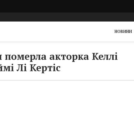
НОВИНИ
я померла акторка Келлі
ймі Лі Кертіс