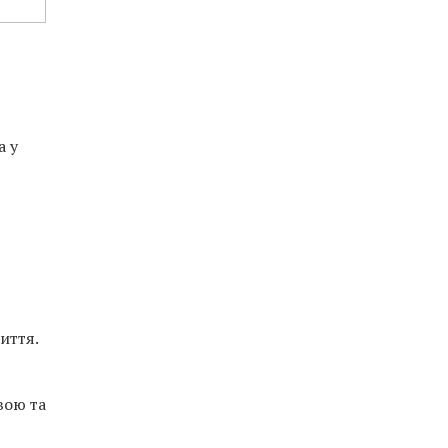
а у
иття.
вою та