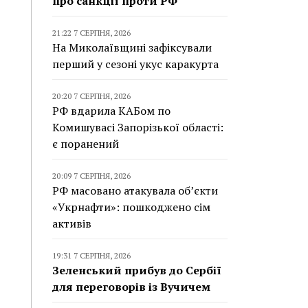
про санкції проти РФ
21:22 7 СЕРПНЯ, 2026
На Миколаївщині зафіксували
перший у сезоні укус каракурта
20:20 7 СЕРПНЯ, 2026
РФ вдарила КАБом по
Комишувасі Запорізької області:
є поранений
20:09 7 СЕРПНЯ, 2026
РФ масовано атакувала об’єкти
«Укрнафти»: пошкоджено сім
активів
19:31 7 СЕРПНЯ, 2026
Зеленський прибув до Сербії
для переговорів із Вучичем