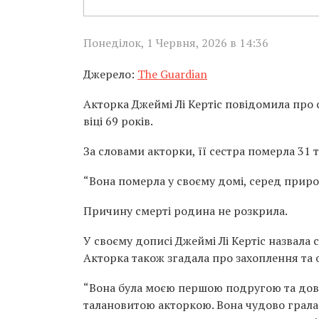
Понеділок, 1 Червня, 2026 в 14:36
Джерело:
The Guardian
Акторка Джеймі Лі Кертіс повідомила про с
віці 69 років.
За словами акторки, її сестра померла 31 
“Вона померла у своєму домі, серед природи
Причину смерті родина не розкрила.
У своєму дописі Джеймі Лі Кертіс назвала
Акторка також згадала про захоплення та 
“Вона була моєю першою подругою та дові
талановитою акторкою. Вона чудово грала 