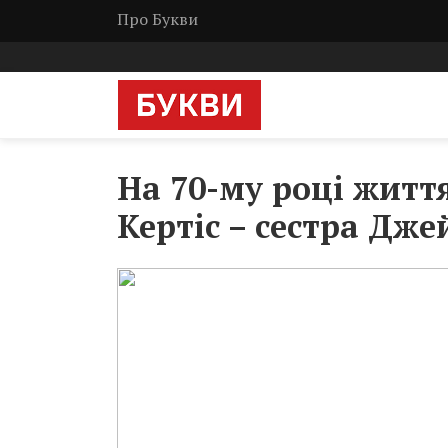
Про Букви
На 70-му році житт
Кертіс – сестра Дже