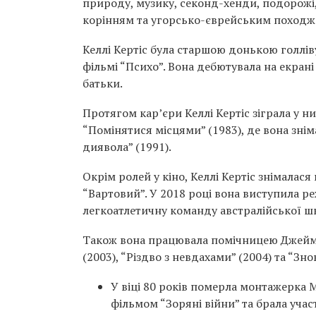
природу, музику, секонд-хенди, подорожі,
корінням та угорсько-єврейським походж
Келлі Кертіс була старшою донькою голліву
фільмі “Психо”. Вона дебютувала на екрані 
батьки.
Протягом кар’єри Келлі Кертіс зіграла у ни
“Помінятися місцями” (1983), де вона зніма
диявола” (1991).
Окрім ролей у кіно, Келлі Кертіс знімалася
“Вартовий”. У 2018 році вона виступила р
легкоатлетичну команду австралійської ш
Також вона працювала помічницею Джеймі 
(2003), “Різдво з невдахами” (2004) та “Знов
У віці 80 років померла монтажерка М
фільмом “Зоряні війни” та брала участ