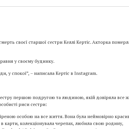
мерть своєї старшої сестри Келлі Кертіс. Акторка померл
травня у своєму будинку.
, у спокої”, – написала Кертіс в Instagram.
 сестру першою подругою та людиною, якій довіряла все ж
особисті риси сестри:
реною особою на все життя. Вона була неймовірно краси
в карти, колекціонувала черепах, любила свою родину,