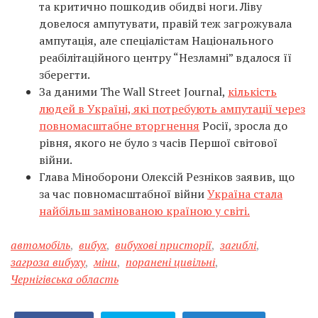
та критично пошкодив обидві ноги. Ліву
довелося ампутувати, правій теж загрожувала
ампутація, але спеціалістам Національного
реабілітаційного центру “Незламні” вдалося її
зберегти.
За даними The Wall Street Journal,
кількість
людей в Україні, які потребують ампутації через
повномасштабне вторгнення
Росії, зросла до
рівня, якого не було з часів Першої світової
війни.
Глава Міноборони Олексій Резніков заявив, що
за час повномасштабної війни
Україна стала
найбільш замінованою країною у світі.
автомобіль
,
вибух
,
вибухові присторії
,
загиблі
,
загроза вибуху
,
міни
,
поранені цивільні
,
Чернігівська область