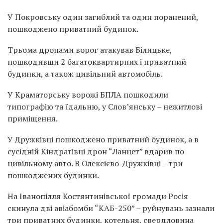
У Покровську один загиблий та один поранений,
пошкоджено приватний будинок.
Трьома дронами ворог атакував Білицьке,
пошкодивши 2 багатоквартирних і приватний
будинки, а також цивільний автомобіль.
У Краматорську ворожі БПЛА пошкодили
типографію та їдальню, у Слов’янську – нежитлові
приміщення.
У Дружківці пошкоджено приватний будинок, а в
сусідній Кіндратівці дрон “Ланцет” вдарив по
цивільному авто. В Олексієво-Дружківці – три
пошкоджених будинки.
На Іванопілля Костянтинівської громади Росія
скинула дві авіабомби “КАБ-250” – руйнувань зазнали
три приватних будинки, котельня, свердловина