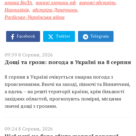
атака БпЛА
,
воєнні злочини рф
,
ворожі обстріли
,
Нацполіція
,
обстріли Донеччини
,
Російсько-Українська війна
Facebook
Twitter
Telegram
09:39 8 Серпня, 2026
Дощі та грози: погода в Україні на 8 серпня
8 серпня в Україні очікується хмарна погода з
проясненнями. Вночі на заході, півночі та Вінниччині,
а вдень – на решті території країни, крім більшості
західних областей, прогнозують помірні, місцями
значні дощі з грозами.
09:24 8 Серпня, 2026
Цієї ночі не було збито жодної ворожої