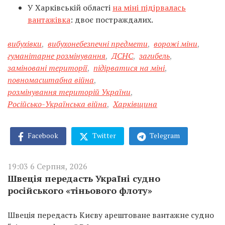
У Харківській області
на міні підірвалась
вантажівка
: двоє постраждалих.
вибухівки
,
вибухонебезпечні предмети
,
ворожі міни
,
гуманітарне розмінування
,
ДСНС
,
загибель
,
заміновані території
,
підірватися на міні
,
повномасштабна війна
,
розмінування територій України
,
Російсько-Українська війна
,
Харківщина
Facebook
Twitter
Telegram
19:03 6 Серпня, 2026
Швеція передасть Україні судно
російського «тіньового флоту»
Швеція передасть Києву арештоване вантажне судно