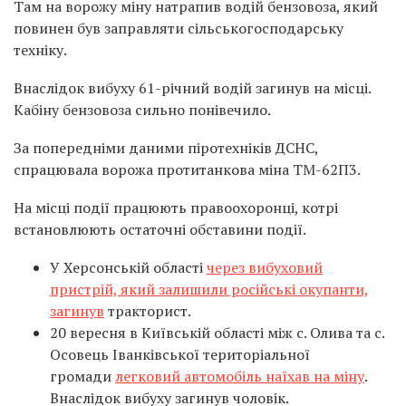
Там на ворожу міну натрапив водій бензовоза, який
повинен був заправляти сільськогосподарську
техніку.
Внаслідок вибуху 61-річний водій загинув на місці.
Кабіну бензовоза сильно понівечило.
За попередніми даними піротехніків ДСНС,
спрацювала ворожа протитанкова міна ТМ-62П3.
На місці події працюють правоохоронці, котрі
встановлюють остаточні обставини події.
У Херсонській області
через вибуховий
пристрій, який залишили російські окупанти,
загинув
тракторист.
20 вересня в Київській області між с. Олива та с.
Осовець Іванківської територіальної
громади
легковий автомобіль наїхав на міну
.
Внаслідок вибуху загинув чоловік.