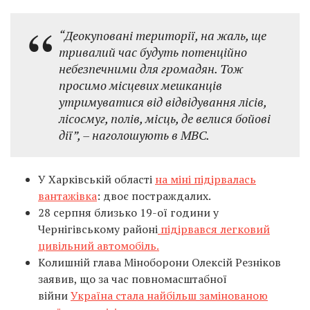
“Деокуповані території, на жаль, ще
тривалий час будуть потенційно
небезпечними для громадян. Тож
просимо місцевих мешканців
утримуватися від відвідування лісів,
лісосмуг, полів, місць, де велися бойові
дії”, – наголошують в МВС.
У Харківській області
на міні підірвалась
вантажівка
: двоє постраждалих.
28 серпня близько 19-ої години у
Чернігівському районі
підірвався легковий
цивільний автомобіль.
Колишній глава Міноборони Олексій Резніков
заявив, що за час повномасштабної
війни
Україна стала найбільш замінованою