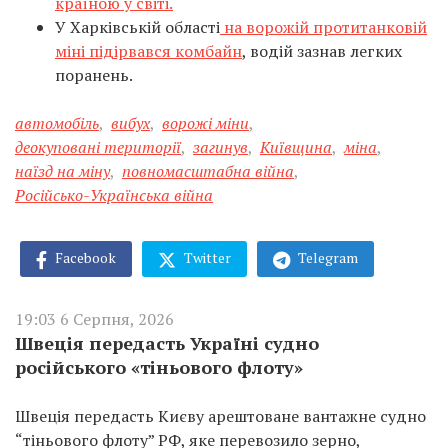
країною у світі.
У Харківській області
на ворожій протитанковій
міні підірвався комбайн
, водій зазнав легких
поранень.
автомобіль
,
вибух
,
ворожі міни
,
деокуповані території
,
загинув
,
Київщина
,
міна
,
наїзд на міну
,
повномасштабна війна
,
Російсько-Українська війна
Facebook
Twitter
Telegram
19:03 6 Серпня, 2026
Швеція передасть Україні судно
російського «тіньового флоту»
Швеція передасть Києву арештоване вантажне судно
“тіньового флоту” РФ, яке перевозило зерно,