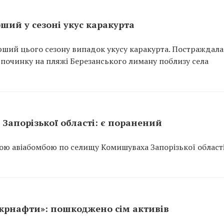
ший у сезоні укус каракурта
рший цього сезону випадок укусу каракурта. Постраждала
відпочинку на пляжі Березанського лиману поблизу села
Запорізької області: є поранений
ою авіабомбою по селищу Комишуваха Запорізької області
Укрнафти»: пошкоджено сім активів