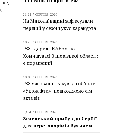
про санкції проти РФ
ьке,
,
21:22 7 СЕРПНЯ, 2026
На Миколаївщині зафіксували
перший у сезоні укус каракурта
20:20 7 СЕРПНЯ, 2026
РФ вдарила КАБом по
Комишувасі Запорізької області:
є поранений
20:09 7 СЕРПНЯ, 2026
РФ масовано атакувала об’єкти
«Укрнафти»: пошкоджено сім
активів
і
19:31 7 СЕРПНЯ, 2026
Зеленський прибув до Сербії
для переговорів із Вучичем