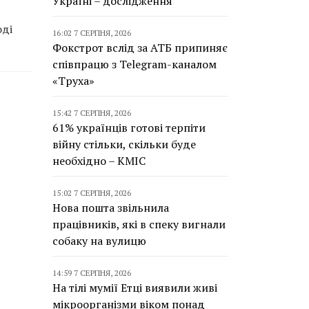
Україні – дослідження
оді
16:02 7 СЕРПНЯ, 2026
Фокстрот вслід за АТБ припиняє
співпрацю з Telegram-каналом
«Труха»
15:42 7 СЕРПНЯ, 2026
61% українців готові терпіти
війну стільки, скільки буде
необхідно – КМІС
15:02 7 СЕРПНЯ, 2026
Нова пошта звільнила
працівників, які в спеку вигнали
собаку на вулицю
14:59 7 СЕРПНЯ, 2026
На тілі мумії Етці виявили живі
мікроорганізми віком понад