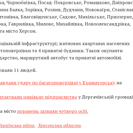
ка, Чорнобаївка, Посад-Покровське, Ромашкове, Дніпровс
на Балка, Зорівка, Розлив, Дудчани, Новокаїри, Станіслав
нтонівка, Благовіщенське, Садове, Микільське, Приозерне,
рка, Гаврилівка, Милове, Михайлівка, Новоолександрівка,
та місто Херсон.
соціальній інфраструктурі; житлових кварталах населених
атоповерхівки та 4 приватні будинки. Також окупанти
арство, маршрутний автобус та приватні автомобілі.
ювали 11 людей.
завдали удару по багатоповерхівці у Краматорську
на
атакували цивільне підприємство
у Дергачівській громад
на місто
поранень зазнали четверо осіб.
Українська війна
,
Херсонська область