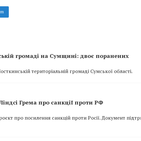
am
ській громаді на Сумщині: двоє поранених
Шосткинській територіальній громаді Сумської області.
індсі Грема про санкції проти РФ
оєкт про посилення санкцій проти Росії. Документ підт