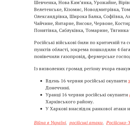
Шевченка, Нова Кам’янка, Урожайне, Вірів
Велетенське, Кізомис, Новодмитрівка, Томи
Олександрівка, Широка Балка, Софіївка, А
Чайчине, Янтарне, Високе, Червоне, Кости
Понятівка, Саблуківка, Томарине, Тягинка 
Російські військові били по критичній та 
пунктів області, зокрема пошкодили 4 баг
понівечили газопровід, фермерське господ
Із визволених громад регіону вчора еваку
Вдень 16 червня російські окупанти
Донеччині.
Уранці 16 червня російські окупанти
Харківського району.
У Харкові внаслідок ранкової атаки 
Війна в Україні
,
російські атаки
,
Російсько-