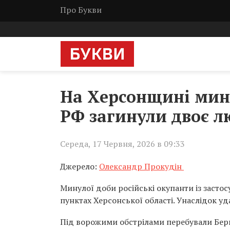
Про Букви
На Херсонщині мину
РФ загинули двоє л
Середа, 17 Червня, 2026 в 09:33
Джерело:
Олександр Прокудін
Минулої доби російські окупанти із застос
пунктах Херсонської області. Унаслідок у
Під ворожими обстрілами перебували Берис