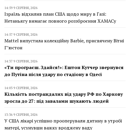
14:59 9 СЕРПНЯ, 2026
Ізраїль відхилив план США щодо миру в Газі:
Нетаньягу вимагає повного роззброєння ХАМАСу
14:57 9 СЕРПНЯ, 2026
Mattel випустила колекційну Barbie, присвячену Вітні
Г’юстон
14:37 9 СЕРПНЯ, 2026
«Ти програєш. Здайся!»: Ештон Кутчер звернувся
до Путіна після удару по стадіону в Одесі
14:03 9 СЕРПНЯ, 2026
Кількість постраждалих від удару РФ по Харкову
зросла до 27: під завалами шукають людей
13:36 9 СЕРПНЯ, 2026
У США лікарі успішно прооперували дитину в утробі
матері, усунувши важку вроджену ваду