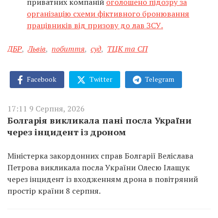
приватних компаній
оголошено підозру за
організацію схеми фіктивного бронювання
працівників від призову до лав ЗСУ.
ДБР
,
Львів
,
побиття
,
суд
,
ТЦК та СП
Facebook
Twitter
Telegram
17:11 9 Серпня, 2026
Болгарія викликала пані посла України
через інцидент із дроном
Міністерка закордонних справ Болгарії Веліслава
Петрова викликала посла України Олесю Ілащук
через інцидент із входженням дрона в повітряний
простір країни 8 серпня.