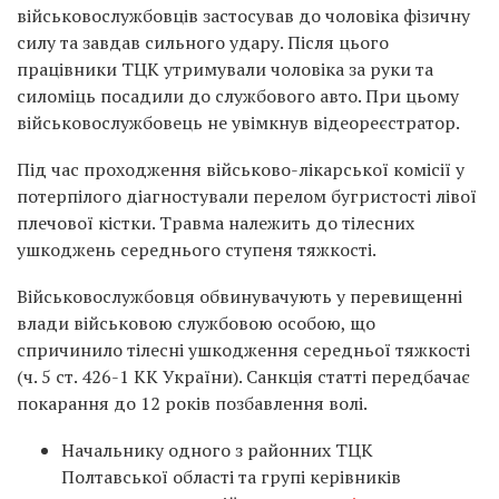
військовослужбовців застосував до чоловіка фізичну
силу та завдав сильного удару. Після цього
працівники ТЦК утримували чоловіка за руки та
силоміць посадили до службового авто. При цьому
військовослужбовець не увімкнув відеореєстратор.
Під час проходження військово-лікарської комісії у
потерпілого діагностували перелом бугристості лівої
плечової кістки. Травма належить до тілесних
ушкоджень середнього ступеня тяжкості.
Військовослужбовця обвинувачують у перевищенні
влади військовою службовою особою, що
спричинило тілесні ушкодження середньої тяжкості
(ч. 5 ст. 426-1 КК України). Санкція статті передбачає
покарання до 12 років позбавлення волі.
Начальнику одного з районних ТЦК
Полтавської області та групі керівників