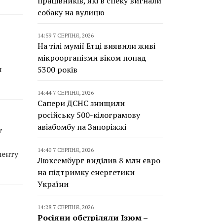
працівників, які в спеку вигнали
собаку на вулицю
14:59 7 СЕРПНЯ, 2026
На тілі мумії Етці виявили живі
мікроорганізми віком понад
я
5300 років
14:44 7 СЕРПНЯ, 2026
Сапери ДСНС знищили
російську 500-кілограмову
авіабомбу на Запоріжжі
т
14:40 7 СЕРПНЯ, 2026
менту
Люксембург виділив 8 млн євро
на підтримку енергетики
України
14:28 7 СЕРПНЯ, 2026
Росіяни обстріляли Ізюм –