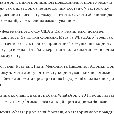
WhatsApp. За цим принципом повідомлення нібито можуть
 як сама платформа не має до них доступу. У застосунку
учасники цього чату можуть читати, слухати або поширю
компанії, увімкнене за замовчуванням.
до федерального суду США в Сан-Франциско, позивачі
дійсності. За їхніми словами, Meta та WhatsApp “зберігаю
актично до всіх нібито “приватних” комунікацій користув
те, що компанії та їхнє керівництво, таким чином, вводил
ьому світу.
ралії, Бразилії, Індії, Мексики та Південної Африки. Во
можуть мати доступ до змісту користувацьких повідомлен
кі нібито допомогли розкрити цю інформацію, однак подр
ять.
ник компанії, яка придбала WhatsApp у 2014 році, назва
ія має намір “домогтися санкцій проти адвокатів позивачі
млення WhatsApp не зашифровані, є категорично неправд