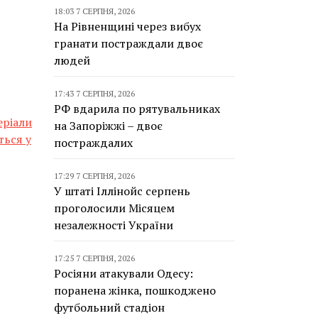
18:03 7 СЕРПНЯ, 2026
На Рівненщині через вибух
гранати постраждали двоє
людей
17:43 7 СЕРПНЯ, 2026
РФ вдарила по рятувальниках
еріали
на Запоріжжі – двоє
ться у
постраждалих
17:29 7 СЕРПНЯ, 2026
У штаті Іллінойс серпень
проголосили Місяцем
незалежності України
17:25 7 СЕРПНЯ, 2026
Росіяни атакували Одесу:
поранена жінка, пошкоджено
футбольний стадіон