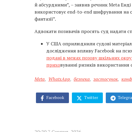
й абсурдними”, – заявив речник Meta Енді 
використовує end-to-end шифрування на ос
фантазії”.
Адвокати позивачів просять суд надати сп
У США оприлюднили судові матеріали
дослідження впливу Facebook на псих
подані в межах позову шкільних округ
прихо
вуванні ризиків використання 
Meta
,
WhatsАpp
,
безпека
,
застосунок
,
конф
Facebook
Twitter
Telegr
20:20 7 Серпня, 2026