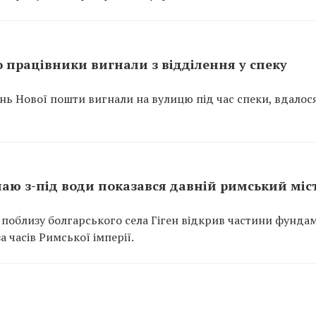
 працівники вигнали з відділення у спеку
ень Нової пошти вигнали на вулицю під час спеки, вдалос
унаю з-під води показався давній римський міс
 поблизу болгарського села Гіген відкрив частини фунда
 часів Римської імперії.