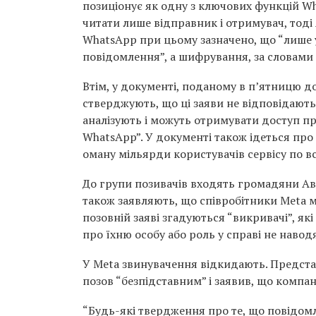
позиціонує як одну з ключових функцій 
читати лише відправник і отримувач, тоді
WhatsApp при цьому зазначено, що “лише 
повідомлення”, а шифрування, за словами 
Втім, у документі, поданому в п’ятницю 
стверджують, що ці заяви не відповідають 
аналізують і можуть отримувати доступ пр
WhatsApp”. У документі також ідеться про 
оману мільярди користувачів сервісу по вс
До групи позивачів входять громадяни Авст
також заявляють, що співробітники Meta 
позовній заяві згадуються “викривачі”, я
про їхню особу або роль у справі не навод
У Meta звинувачення відкидають. Представ
позов “безпідставним” і заявив, що компан
“Будь-які твердження про те, що повідо