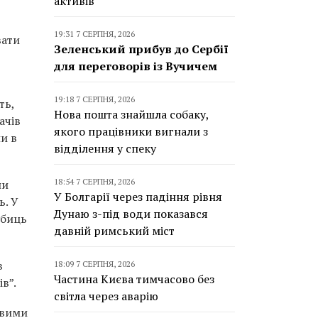
активів
19:31 7 СЕРПНЯ, 2026
вати
Зеленський прибув до Сербії
для переговорів із Вучичем
19:18 7 СЕРПНЯ, 2026
ть,
Нова пошта знайшла собаку,
ачів
якого працівники вигнали з
и в
відділення у спеку
18:54 7 СЕРПНЯ, 2026
ни
У Болгарії через падіння рівня
ь. У
Дунаю з-під води показався
обиць
давній римський міст
в
18:09 7 СЕРПНЯ, 2026
Частина Києва тимчасово без
в”.
світла через аварію
ивими