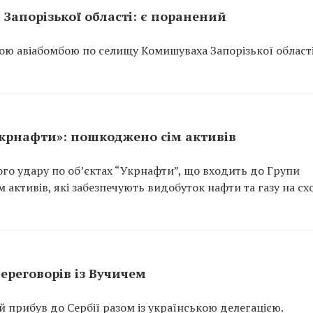
Запорізької області: є поранений
ою авіабомбою по селищу Комишуваха Запорізької області
Укрнафти»: пошкоджено сім активів
ого удару по об’єктах “Укрнафти”, що входить до Групи
 активів, які забезпечують видобуток нафти та газу на сх
ереговорів із Вучичем
прибув до Сербії разом із українською делегацією.