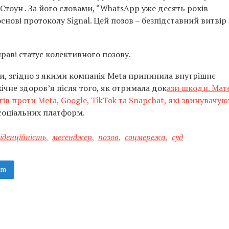
Стоун . За його словами, “WhatsApp уже десять років
нові протоколу Signal. Цей позов – безпідставний витвір
раві статус колективного позову.
, згідно з якими компанія Meta припинила внутрішнє
ічне здоров’я після того, як отримала док
ази шкоди. Мат
ів проти Meta, Google, TikTok та Snapchat, які звинувачую
соціальних платформ.
іденційність
,
месенджер
,
позов
,
соцмережа
,
суд
am