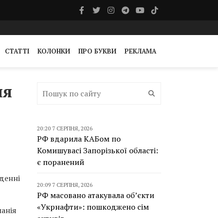
СТАТТІ
КОЛОНКИ
ПРО БУКВИ
РЕКЛАМА
ня
20:20 7 СЕРПНЯ, 2026
РФ вдарила КАБом по
Комишувасі Запорізької області:
є поранений
еденні
20:09 7 СЕРПНЯ, 2026
РФ масовано атакувала об’єкти
«Укрнафти»: пошкоджено сім
панія