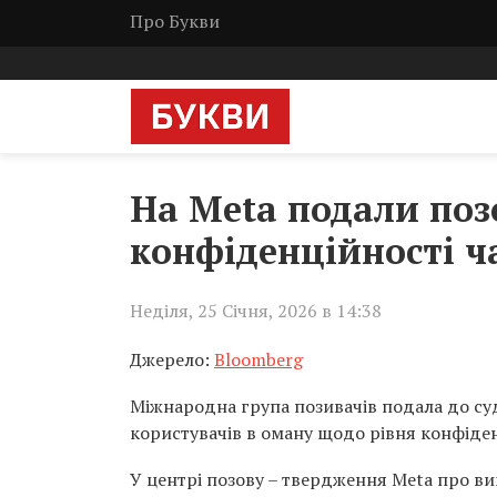
Про Букви
На Meta подали поз
конфіденційності ч
Неділя, 25 Січня, 2026 в 14:38
Джерело:
Bloomberg
Міжнародна група позивачів подала до суду
користувачів в оману щодо рівня конфіде
У центрі позову – твердження Meta про в