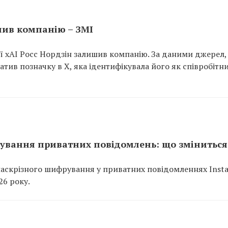
шив компанію – ЗМІ
ї xAI Росс Нордзін залишив компанію. За даними джерел, 
ратив позначку в X, яка ідентифікувала його як співробітн
ування приватних повідомлень: що зміниться
аскрізного шифрування у приватних повідомленнях Insta
26 року.