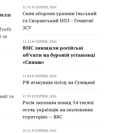
11:32 8 СЕРПНЯ, 2026
Сили оборони уразили Ільський
 млн
та Сизранський НПЗ – Генштаб
ЗСУ
Truth
 за
11:13 8 СЕРПНЯ, 2026
ВМС знищили російські
об’єкти на буровій установці
«Сиваш»
11:04 8 СЕРПНЯ, 2026
РФ атакувала поїзд на Сумщині
нії та
11:03 8 СЕРПНЯ, 2026
Росія захопила понад 34 тисячі
осель українців на окупованих
територіях — BBC
10:51 8 СЕРПНЯ, 2026