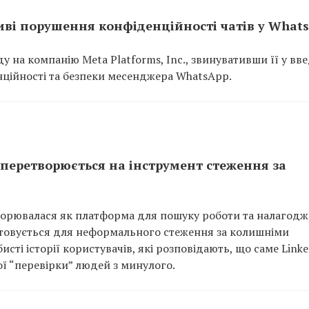
иві порушення конфіденційності чатів у What
 на компанію Meta Platforms, Inc., звинувативши її у вв
нційності та безпеки месенджера WhatsApp.
 перетворюється на інструмент стеження за
творювалася як платформа для пошуку роботи та налагод
истовується для неформального стеження за колишніми
сті історії користувачів, які розповідають, що саме Link
ї “перевірки” людей з минулого.