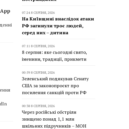
sApp
07:24 8 СЕРПНЯ, 2026
На Київщині внаслідок атаки
еденні
РФ загинули троє людей,
серед них – дитина
07:11 8 СЕРПНЯ, 2026
8 серпня: яке сьогодні свято,
іменини, традиції, прикмети
00:59 8 СЕРПНЯ, 2026
Зеленський подякував Сенату
США за законопроєкт про
ження
посилення санкцій проти РФ
edIn
00:38 8 СЕРПНЯ, 2026
Через російські обстріли
знищено понад 1,1 млн
шкільних підручників – МОН