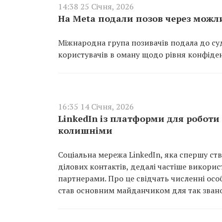
14:38 25 Січня, 2026
На Meta подали позов через можл
Міжнародна група позивачів подала до суду
користувачів в оману щодо рівня конфіде
16:35 14 Січня, 2026
LinkedIn із платформи для роботи
колишніми
Соціальна мережа LinkedIn, яка спершу с
ділових контактів, дедалі частіше викор
партнерами. Про це свідчать численні особи
став основним майданчиком для так звано