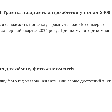
l Трампа повідомила про збитки у понад $400
, яка належить Дональду Трампу та володіє соцмережею 
н за перший квартал 2026 року. При цьому виторг компанії
nts для обміну фото «в моменті»
ну фото під назвою Instants. Нині сервіс доступний в Іспа