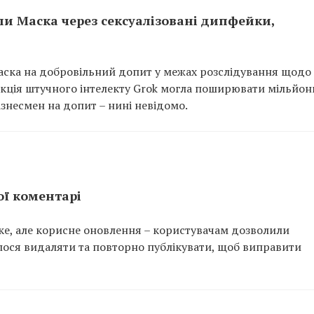
и Маска через сексуалізовані дипфейки,
аска на добровільний допит у межах розслідування щодо
нкція штучного інтелекту Grok могла поширювати мільйон
ізнесмен на допит – нині невідомо.
ої коментарі
е, але корисне оновлення – користувачам дозволили
илося видаляти та повторно публікувати, щоб виправити