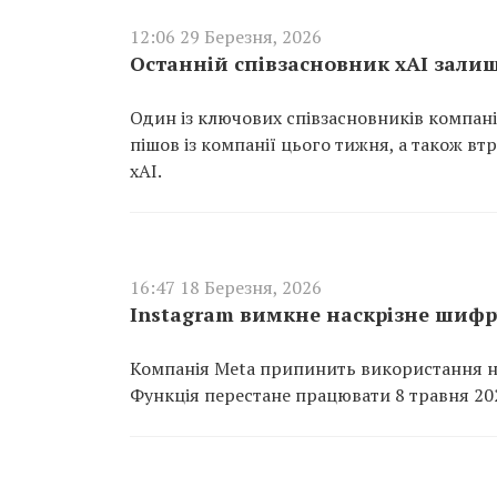
12:06 29 Березня, 2026
Останній співзасновник xAI зали
Один із ключових співзасновників компані
пішов із компанії цього тижня, а також вт
xAI.
16:47 18 Березня, 2026
Instagram вимкне наскрізне шифр
Компанія Meta припинить використання н
Функція перестане працювати 8 травня 20