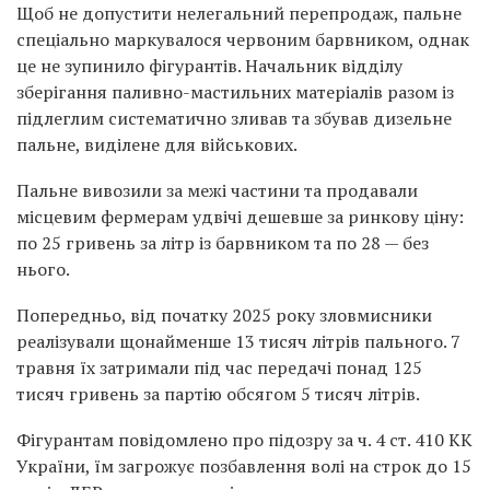
Щоб не допустити нелегальний перепродаж, пальне
спеціально маркувалося червоним барвником, однак
це не зупинило фігурантів. Начальник відділу
зберігання паливно-мастильних матеріалів разом із
підлеглим систематично зливав та збував дизельне
пальне, виділене для військових.
Пальне вивозили за межі частини та продавали
місцевим фермерам удвічі дешевше за ринкову ціну:
по 25 гривень за літр із барвником та по 28 — без
нього.
Попередньо, від початку 2025 року зловмисники
реалізували щонайменше 13 тисяч літрів пального. 7
травня їх затримали під час передачі понад 125
тисяч гривень за партію обсягом 5 тисяч літрів.
Фігурантам повідомлено про підозру за ч. 4 ст. 410 КК
України, їм загрожує позбавлення волі на строк до 15