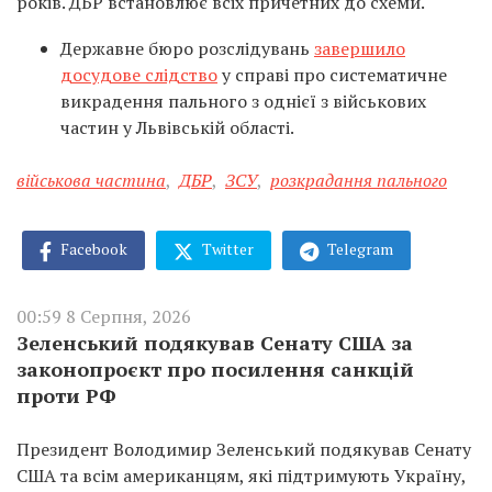
років. ДБР встановлює всіх причетних до схеми.
Державне бюро розслідувань
завершило
досудове слідство
у справі про систематичне
викрадення пального з однієї з військових
частин у Львівській області.
військова частина
,
ДБР
,
ЗСУ
,
розкрадання пального
Facebook
Twitter
Telegram
00:59 8 Серпня, 2026
Зеленський подякував Сенату США за
законопроєкт про посилення санкцій
проти РФ
Президент Володимир Зеленський подякував Сенату
США та всім американцям, які підтримують Україну,