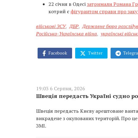
22 січня в Одесі
затримали Романа Г
котрий є
фігурантом справи про заку
військові ЗСУ
,
ДБР
,
Державне бюро розсліду
Російсько-Українська війна
,
українські військ
Facebook
Twitter
Telegr
19:03 6 Серпня, 2026
Швеція передасть Україні судно ро
Швеція передасть Києву арештоване вантаж
викрадене з окупованих територій. Про це
ЗМІ.