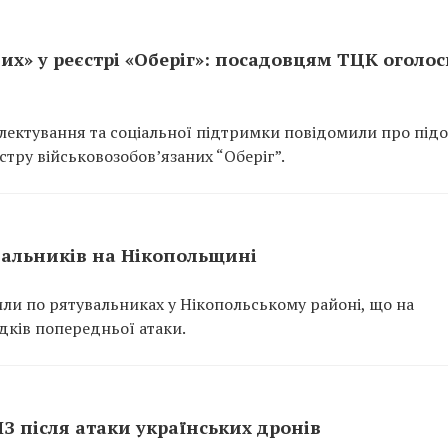
их» у реєстрі «Оберіг»: посадовцям ТЦК оголо
ектування та соціальної підтримки повідомили про підо
тру військовозобов’язаних “Оберіг”.
вальників на Нікопольщині
или по рятувальниках у Нікопольському районі, що на
ідків попередньої атаки.
ПЗ після атаки українських дронів