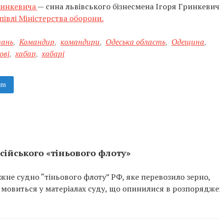
ринкевича
— сина львівського бізнесмена Ігоря Гринкевич
півлі Міністерства оборони.
вань
,
Командир
,
командири
,
Одеська область
,
Одещина
,
ові
,
хабар
,
хабарі
am
сійського «тіньового флоту»
не судно “тіньового флоту” РФ, яке перевозило зерно,
 мовиться у матеріалах суду, що опинилися в розпорядже