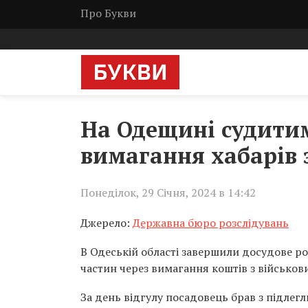
Про Букви
На Одещині судитим
вимагання хабарів 
Понеділок, 29 Січня, 2024 в 14:42
Джерело:
Державна бюро розслідувань
В Одеській області завершили досудове ро
частин через вимагання коштів з військови
За день відгулу посадовець брав з підлегл