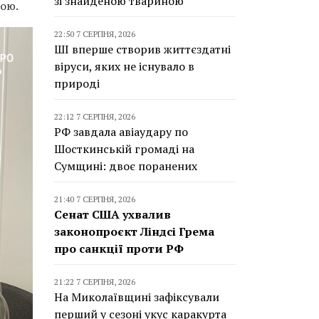
зі знайденою твариною
вою.
22:50 7 СЕРПНЯ, 2026
ШІ вперше створив життєздатні
віруси, яких не існувало в
природі
22:12 7 СЕРПНЯ, 2026
РФ завдала авіаудару по
Шосткинській громаді на
Сумщині: двоє поранених
21:40 7 СЕРПНЯ, 2026
Сенат США ухвалив
законопроєкт Ліндсі Грема
про санкції проти РФ
21:22 7 СЕРПНЯ, 2026
На Миколаївщині зафіксували
перший у сезоні укус каракурта