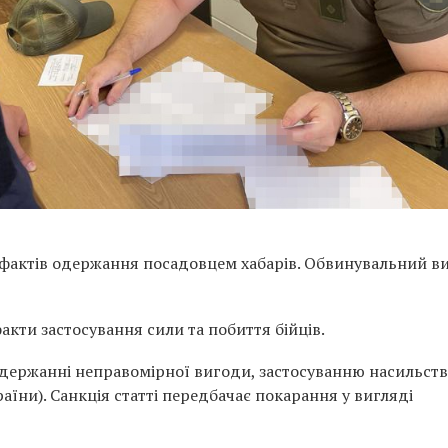
 фактів одержання посадовцем хабарів. Обвинувальний в
факти застосування сили та побиття бійців.
держанні неправомірної вигоди, застосуванню насильств
України). Санкція статті передбачає покарання у вигляді