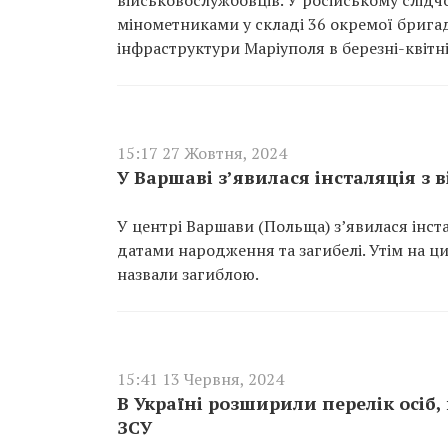
військовослужбовців. У російському слідч
мінометниками у складі 36 окремої бригад
інфраструктури Маріуполя в березні-квітні
15:17 27 Жовтня, 2024
У Варшаві з’явилася інсталяція з 
У центрі Варшави (Польща) з’явилася інст
датами народження та загибелі. Утім на ц
назвали загиблою.
15:41 13 Червня, 2024
В Україні розширили перелік осіб,
ЗСУ