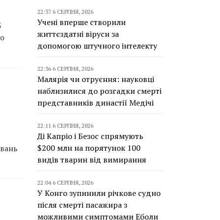
22:37 6 СЕРПНЯ, 2026
Учені вперше створили
5
життєздатні віруси за
но
допомогою штучного інтелекту
22:36 6 СЕРПНЯ, 2026
Малярія чи отруєння: науковці
наблизилися до розгадки смерті
представників династії Медічі
22:11 6 СЕРПНЯ, 2026
Ді Капріо і Безос спрямують
$200 млн на порятунок 100
увань
видів тварин від вимирання
22:04 6 СЕРПНЯ, 2026
У Конго зупинили річкове судно
після смерті пасажира з
можливими симптомами Еболи