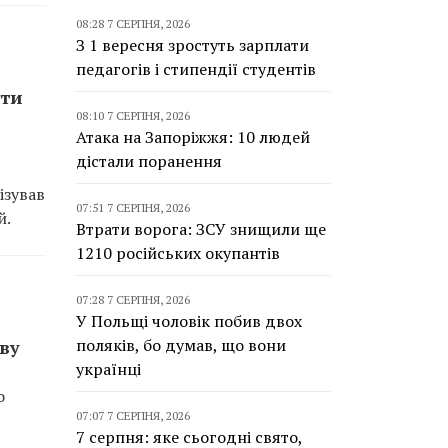
08:28 7 СЕРПНЯ, 2026
З 1 вересня зростуть зарплати
педагогів і стипендії студентів
ати
08:10 7 СЕРПНЯ, 2026
Атака на Запоріжжя: 10 людей
дістали поранення
ізував
07:51 7 СЕРПНЯ, 2026
й.
Втрати ворога: ЗСУ знищили ще
1210 російських окупантів
07:28 7 СЕРПНЯ, 2026
У Польщі чоловік побив двох
поляків, бо думав, що вони
ву
українці
о
07:07 7 СЕРПНЯ, 2026
7 серпня: яке сьогодні свято,