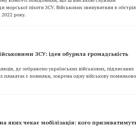
ому комітеті повідомили, що ці військові служили
и морської піхоти ЗСУ. Військових звинуватили в обстріл
 2022 року.
військовими ЗСУ: ідея обурила громадськість
аляція, де зображено українських військових, підписаних
их плакатах є помилки, зокрема одну військову помилково
 на яких чекає мобілізація: кого призиватимут