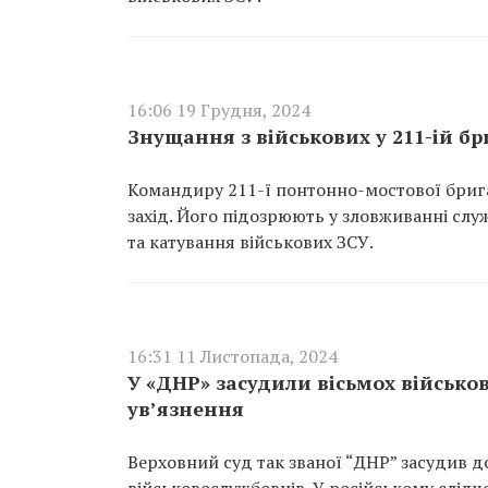
16:06 19 Грудня, 2024
Знущання з військових у 211-ій б
Командиру 211-ї понтонно-мостової бриг
захід. Його підозрюють у зловживанні сл
та катування військових ЗСУ.
16:31 11 Листопада, 2024
У «ДНР» засудили вісьмох військо
ув’язнення
Верховний суд так званої “ДНР” засудив до