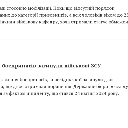
лі стосовно мобілізації. Поки що відсутній порядок
них до категорії призовників, а всіх чоловіків віком до 2
акінчили військову кафедру, хоча отримали статус обмеже
 боєприпасів загинули військові ЗСУ
нтаження боєприпасів, внаслідок якої загинули двоє
ни, ще двоє отримали поранення. Державне бюро розслід
за фактом інциденту, що стався 24 квітня 2024 року.