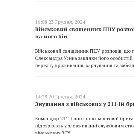
16:08 23 Грудня, 2024
Військовий священник ПЦУ розпов
на його бій
Військовий священник ПЦУ розповів, що п
Олександра Усика завдяки його особистій 
переліт, проживання, харчування та забезп
14:28 20 Грудня, 2024
Знущання з військових у 211-ій б
Командир 211-ї понтонно-мостової бригад
підозрюють у зловживанні службовим ста
військових ЗСУ.