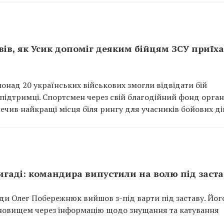
ів, як Усик допоміг деяким бійцям ЗСУ приїх
онад 20 українських військових змогли відвідати бій
підтримці. Спортсмен через свій благодійний фонд орган
ечив найкращі місця біля рингу для учасників бойових ді
ригаді: командира випустили на волю під заста
и Олег Побережнюк вийшов з-під варти під заставу. Йог
новищем через інформацію щодо знущання та катування