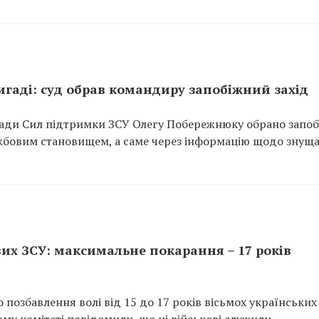
ригаді: суд обрав командиру запобіжний захід
ади Сил підтримки ЗСУ Олегу Побережнюку обрано запо
ужбовим становищем, а саме через інформацію щодо знущ
вих ЗСУ: максимальне покарання – 17 років
 позбавлення волі від 15 до 17 років вісьмох українських