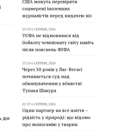
США можуть перевіряти
і
соцмережі іноземних
журналістів перед видачею віз
23:35 6 СЕРПНЯ, 2026
УЄФА не відмовилася від
бойкоту чемпіонату світу навіть
після пояснень ФІФА
23:10 6 СЕРПНЯ, 2026
Через 30 років у Лас-Вегасі
починається суд над
обвинуваченим у вбивстві
Тупака Шакура
22:57 6 СЕРПНЯ, 2026
Один партнер на все життя –
рідкість у природі: що відомо
ь до
про моногамію у тварин