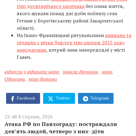
тіло десятирічного хлопчика
без ознак життя,
якого шукали понад дві доби поблизу села
Гетиня у Берегівському районі Закарпатської
області.
На Івано-Франківщині рятувальники
виявили та
підняли з річки Дністер тіло хлопця 2013 року
народження
, котрий зник напередодні у місті
Галич.
віднесло у відкрите море
,
зникла дівчинка
,
море
,
Одещина
,
тіло дитини
Facebook
Twitter
Telegram
22:48 8 Серпня, 2026
Атака РФ по Павлограду: постраждали
дев’ять людей, четверо з них- діти