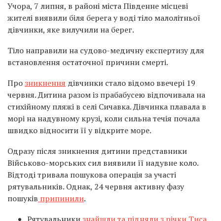
Учора, 7 липня, в районі міста Південне місцеві
жителі виявили біля берега у воді тіло малолітньої
дівчинки, яке вилучили на берег.
Тіло направили на судово-медичну експертизу для
встановлення остаточної причини смерті.
Про
зникнення
дівчинки стало відомо ввечері 19
червня. Дитина разом із прабабусею відпочивала на
стихійному пляжі в селі Сичавка. Дівчинка плавала в
морі на надувному крузі, коли сильна течія почала
швидко відносити її у відкрите море.
Одразу після зникнення дитини представники
Військово-морських сил виявили її надувне коло.
Відтоді тривала пошукова операція за участі
рятувальників. Однак, 24 червня активну фазу
пошуків
припинили
.
Рятувальники
знайшли та підняли з річки Тиса