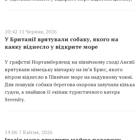
20:42 11 Червня, 2026
У Британії врятували собаку, якого на
каяку віднесло у відкрите море
У графстві Нортамберленд на північному сході Англії
врятували німецьку вівчарку на ім’я Брюс, якого
вітром віднесло в Північне море на надувному човні.
Для пошуків собаки берегова охорона залучила кілька
суден, а знайшов її екіпаж туристичного катера
Serenity.
19:06 7 Квітня, 2026
Італія може втратити майже половину