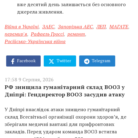
вже десятий день залишається без основного
джерела живлення.
Війна в Україні
,
ЗАЕС
,
Запорізька АЕС
,
ЛЕП
,
МАГАТЕ
,
перемир'я
,
Рафаель Гроссі
,
ремонт
,
Російсько-Українська війна
Facebook
Twitter
Telegram
17:58 9 Серпня, 2026
РФ знищила гуманітарний склад ВООЗ у
Дніпрі: Гендиректор ВООЗ засудив атаку
У Дніпрі внаслідок атаки знищено гуманітарний
склад Всесвітньої організації охорони здоров’я, де
зберігали медичні вантажі для прифронтових
закладів. Перед ударом команда ВООЗ встигла