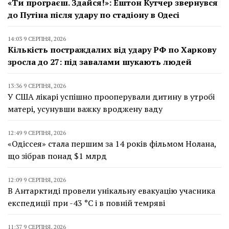
«Ти програєш. Здайся!»: Ештон Кутчер звернувся
до Путіна після удару по стадіону в Одесі
14:03 9 СЕРПНЯ, 2026
Кількість постраждалих від удару РФ по Харкову
зросла до 27: під завалами шукають людей
13:36 9 СЕРПНЯ, 2026
У США лікарі успішно прооперували дитину в утробі
матері, усунувши важку вроджену ваду
12:49 9 СЕРПНЯ, 2026
«Одіссея» стала першим за 14 років фільмом Нолана,
що зібрав понад $1 млрд
12:09 9 СЕРПНЯ, 2026
В Антарктиді провели унікальну евакуацію учасника
експедиції при -43 °C і в повній темряві
11:37 9 СЕРПНЯ, 2026