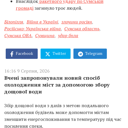
Внаслідок
ракетного удару по Сумській
громаді
загинуло троє людей.
Білопілля
,
Війна в Україні
,
злочини росіян
,
Російсько-Українська війна
,
Сумська область
,
Сумська ОВА
,
Сумщина
,
удар бпла
Facebook
Twitter
Telegram
16:16 9 Серпня, 2026
Вчені запропонували новий спосіб
охолодження міст за допомогою збору
дощової води
Збір дощової води з дахів з метою подальшого
охолодження будівель може допомогти містам
зменшити енергоспоживання та температуру під час
посилення спеки.