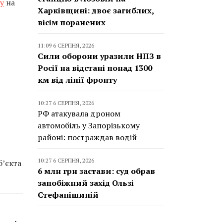
у
на
Харківщині: двоє загиблих,
вісім поранених
11:09 6 СЕРПНЯ, 2026
Сили оборони уразили НПЗ в
Росії на відстані понад 1300
км від лінії фронту
10:27 6 СЕРПНЯ, 2026
РФ атакувала дроном
автомобіль у Запорізькому
районі: постраждав водій
10:27 6 СЕРПНЯ, 2026
б’єкта
6 млн грн застави: суд обрав
запобіжний захід Ользі
Стефанішиній