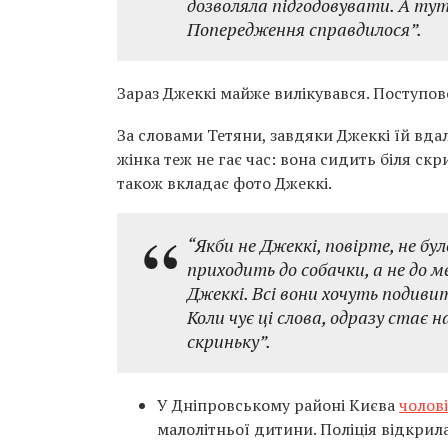
дозволяла підгодовувати. А тут
Попередження справдилося”.
Зараз Джеккі майже вилікувався. Поступов
За словами Тетяни, завдяки Джеккі їй вда
жінка теж не гає час: вона сидить біля ск
також вкладає фото Джеккі.
“Якби не Джеккі, повірте, не бу
приходить до собачки, а не до
Джеккі. Всі вони хочуть подивит
Коли чує ці слова, одразу стає 
скриньку”.
У Дніпровському районі Києва
чолов
малолітньої дитини. Поліція відкрил