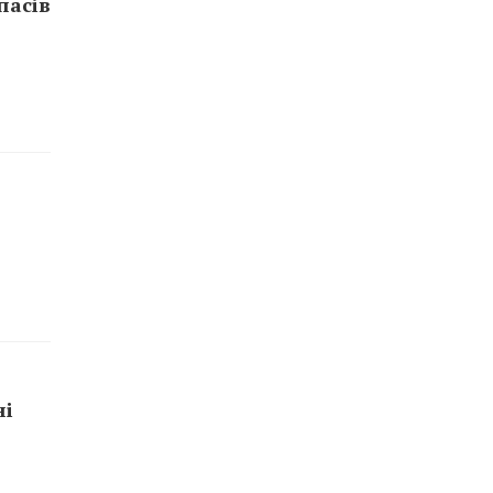
пасів
ні