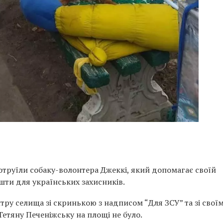
отруїли собаку-волонтера Джеккі, який допомагає своїй
ошти для українських захисників.
тру селища зі скринькою з надписом “Для ЗСУ” та зі свої
Тетяну Печеніжську на площі не було.