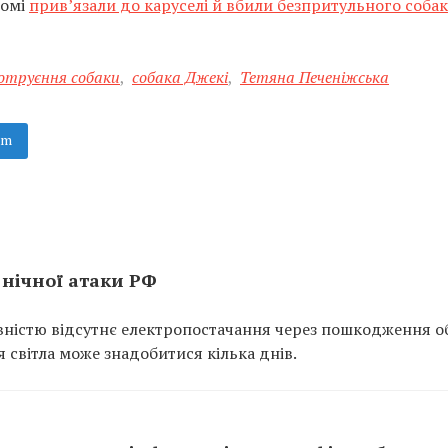
домі
прив’язали до каруселі й вбили безпритульного собак
отруєння собаки
,
собака Джекі
,
Тетяна Печеніжська
am
 нічної атаки РФ
повністю відсутнє електропостачання через пошкодження о
 світла може знадобитися кілька днів.