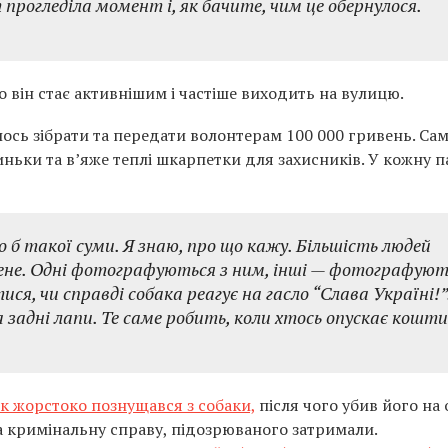
 прогледіла момент і, як бачите, чим це обернулося.
о він стає активнішим і частіше виходить на вулицю.
лось зібрати та передати волонтерам 100 000 гривень. Са
риньки та в’яже теплі шкарпетки для захисників. У кожну п
ло б такої суми. Я знаю, про що кажу. Більшість людей
 мене. Одні фотографуються з ним, інші — фотографую
ися, чи справді собака реагує на гасло “Слава Україні!”
на задні лапи. Те саме робить, коли хтось опускає кошти
ік жорстоко познущався з собаки,
після чого убив його на 
а кримінальну справу, підозрюваного затримали.