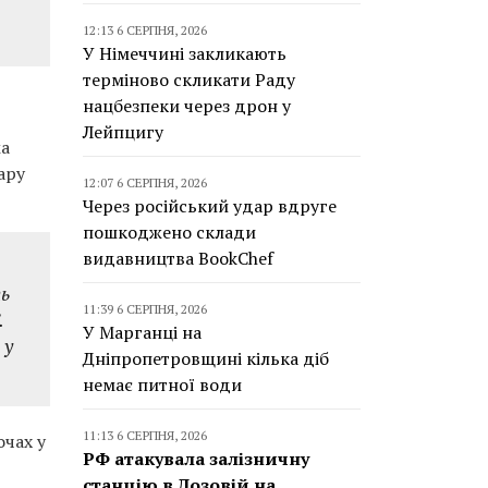
12:13 6 СЕРПНЯ, 2026
У Німеччині закликають
терміново скликати Раду
нацбезпеки через дрон у
Лейпцигу
ма
ару
12:07 6 СЕРПНЯ, 2026
Через російський удар вдруге
пошкоджено склади
видавництва BookChef
ть
11:39 6 СЕРПНЯ, 2026
.
У Марганці на
 у
Дніпропетровщині кілька діб
немає питної води
11:13 6 СЕРПНЯ, 2026
очах у
РФ атакувала залізничну
станцію в Лозовій на