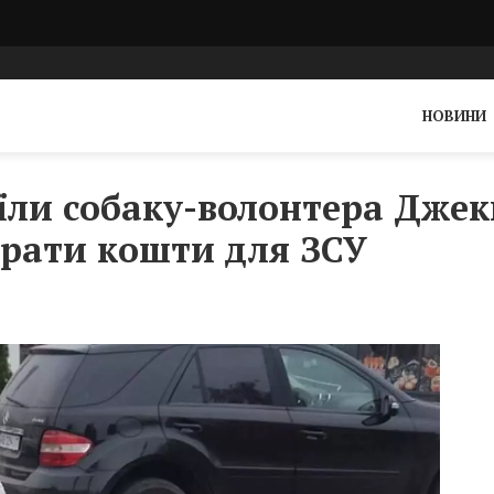
НОВИНИ
їли собаку-волонтера Джекк
ирати кошти для ЗСУ