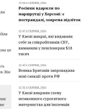
13:04 6 СЕРПНЯ, 2026
Росіяни вдарили по
іли
маршрутці у Херсоні: є
постраждалі, зокрема підліток
12:47 6 СЕРПНЯ, 2026
біля
У Києві шахраї, які видавали
себе за співробітників СБУ,
виманили у пенсіонерки $18
она це
тисяч
ась
12:45 6 СЕРПНЯ, 2026
Велика Британія запровадила
я. Він
нові санкції проти РФ
12:32 6 СЕРПНЯ, 2026
У Києві викрили схему
тає
незаконного сурогатного
 не
материнства для іноземців