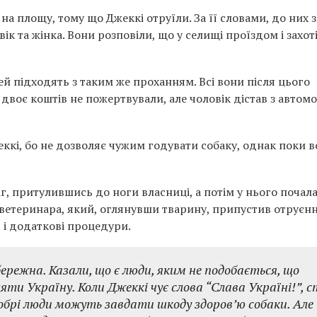
на площу, тому що Джеккі отруїли. За її словами, до них з
вік та жінка. Вони розповіли, що у селищі проїздом і захот
й підходять з таким же проханням. Всі вони після цього
 двоє коштів не пожертвували, але чоловік дістав з автомо
еккі, бо не дозволяє чужим годувати собаку, однак поки в
іг, притулившись до ноги власниці, а потім у нього почал
 ветеринара, який, оглянувши тварину, припустив отруєнн
 і додаткові процедури.
ережна. Казали, що є люди, яким не подобається, що
яти Україну. Коли Джеккі чує слова “Слава Україні!”, с
едобрі люди можуть завдати шкоду здоров’ю собаки. Але