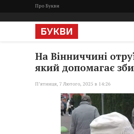
Про Букви
На Вінниччині отру
який допомагає зб
П’ятниця, 7 Лютого, 2025 в 14:26