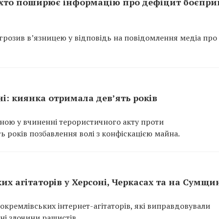
 хто поширює інформацію про дефіцит боєпри
розив в’язницею у відповідь на повідомлення медіа про
ні: киянка отримала дев’ять років
нною у вчиненні терористичного акту проти
ь років позбавлення волі з конфіскацією майна.
х агітаторів у Херсоні, Черкасах та на Сумщи
кремлівських інтернет-агітаторів, які виправдовували
ні злочини рашистів.