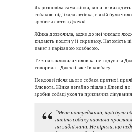
Як розповіла сама жінка, вона не виходить 
собакою під’їхала автівка, в якій були чоло
зробити фото з Джеккі.
Жінка дозволила, адже до неї чимало люде
кидають кошти у її скриньку. Натомість ці
пакет з нарізаною ковбасою.
Тетяна закликала чоловіка не годувати Дж
говорила – Джеккі вже їв ковбасу.
Невдовзі після цього собака притих і прил
блювота. Жінка негайно пішла з Джеккі до
зробив собаці укол та призначив лікування
“Мене попереджали, щоб була об
навіть собаку навчила прославл
на задні лапи. Не вірила, що н