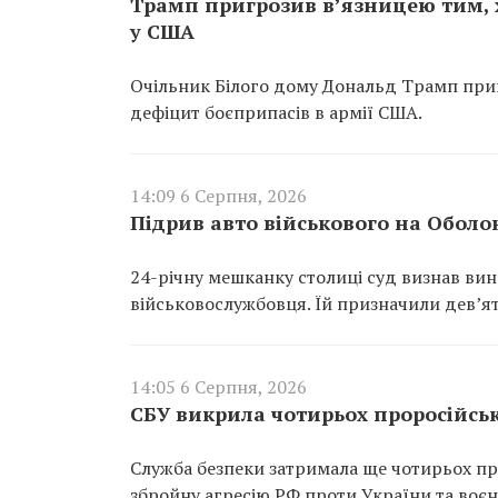
Трамп пригрозив в’язницею тим,
у США
Очільник Білого дому Дональд Трамп приг
дефіцит боєприпасів в армії США.
14:09 6 Серпня, 2026
Підрив авто військового на Оболо
24-річну мешканку столиці суд визнав ви
військовослужбовця. Їй призначили дев’ят
14:05 6 Серпня, 2026
СБУ викрила чотирьох проросійськи
Служба безпеки затримала ще чотирьох про
збройну агресію РФ проти України та воєн