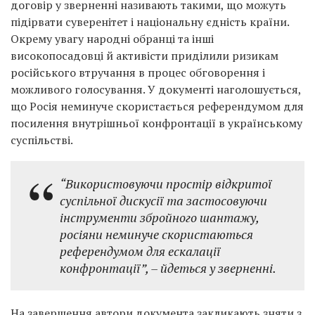
договір у зверненні називають такими, що можуть
підірвати суверенітет і національну єдність країни.
Окрему увагу народні обранці та інші
високопосадовці й активісти приділили ризикам
російського втручання в процес обговорення і
можливого голосування. У документі наголошується,
що Росія неминуче скористається референдумом для
посилення внутрішньої конфронтації в українському
суспільстві.
“Використовуючи простір відкритої
суспільної дискусії та застосовуючи
інструменти збройного шантажу,
росіяни неминуче скористаються
референдумом для ескалації
конфронтації”,
– йдеться у зверненні.
На завершення автори документа закликають зняти з