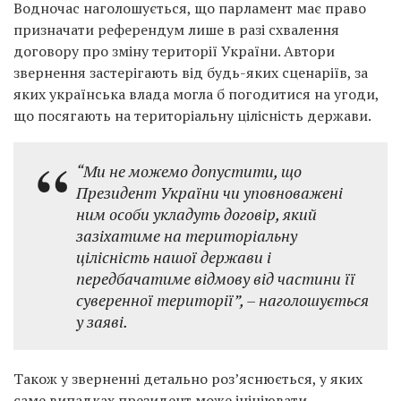
Водночас наголошується, що парламент має право
призначати референдум лише в разі схвалення
договору про зміну території України. Автори
звернення застерігають від будь-яких сценаріїв, за
яких українська влада могла б погодитися на угоди,
що посягають на територіальну цілісність держави.
“Ми не можемо допустити, що
Президент України чи уповноважені
ним особи укладуть договір, який
зазіхатиме на територіальну
цілісність нашої держави і
передбачатиме відмову від частини її
суверенної території”,
– наголошується
у заяві.
Також у зверненні детально роз’яснюється, у яких
саме випадках президент може ініціювати