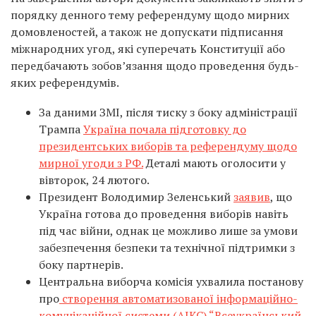
порядку денного тему референдуму щодо мирних
домовленостей, а також не допускати підписання
міжнародних угод, які суперечать Конституції або
передбачають зобов’язання щодо проведення будь-
яких референдумів.
За даними ЗМІ, після тиску з боку адміністрації
Трампа
Україна почала підготовку до
президентських виборів та референдуму щодо
мирної угоди з РФ.
Деталі мають оголосити у
вівторок, 24 лютого.
Президент Володимир Зеленський
заявив
, що
Україна готова до проведення виборів навіть
під час війни, однак це можливо лише за умови
забезпечення безпеки та технічної підтримки з
боку партнерів.
Центральна виборча комісія ухвалила постанову
про
створення автоматизованої інформаційно-
комунікаційної системи (АІКС) “Всеукраїнський