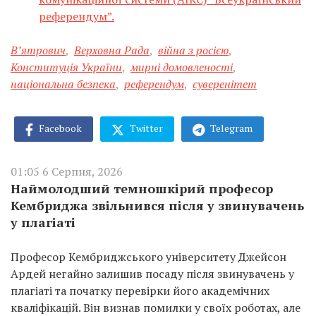
референдум”.
В’ятрович
,
Верховна Рада
,
війна з росією
,
Конституція України
,
мирні домовленості
,
національна безпека
,
референдум
,
суверенітет
Facebook
Twitter
Telegram
01:05 6 Серпня, 2026
Наймолодший темношкірий професор
Кембриджа звільнився після у звинувачень
у плагіаті
Професор Кембриджського університету Джейсон
Ардей негайно залишив посаду після звинувачень у
плагіаті та початку перевірки його академічних
кваліфікацій. Він визнав помилки у своїх роботах, але