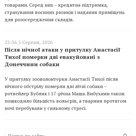
товарами. Серед них – кредитна підтримка,
страхування воєнних ризиків і надання приміщень
для розосередження складів.
23:36 5 Серпня, 2026
Після нічної атаки у притулку Анастасії
Тихої померки дві евакуйовані з
Донеччини собаки
У притулку зооволонтерки Анастасії Тихої після
нічного обстрілу померли дві літні собаки –
ротвейлер Бублик і 17-річна Маша. Вибухами також
пошкодило більшість вольєрів, а тварини протягом
ночі перебували у сильному стресі.