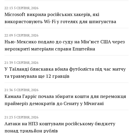
22:13 5 СЕРПНЯ, 2026
Microsoft викрила російських хакерів, які
використовують Wi-Fi у готелях для шпигунства
22:09 5 СЕРПНЯ, 2026
Нью-Мексико подало до суду на Мін’юст США через
нерозкриті матеріали справи Епштейна
21:39 5 СЕРПНЯ, 2026
У Таїланді блискавка вбила футболіста під час матчу
та травмувала ще 12 гравців
21:36 5 СЕРПНЯ, 2026
Камала Гарріс почала збирати кошти для переможця
праймеріз демократів до Сенату у Мічигані
21:23 5 СЕРПНЯ, 2026
Аатаки на НПЗ коштували російському бюджету
понад трильйон рублів