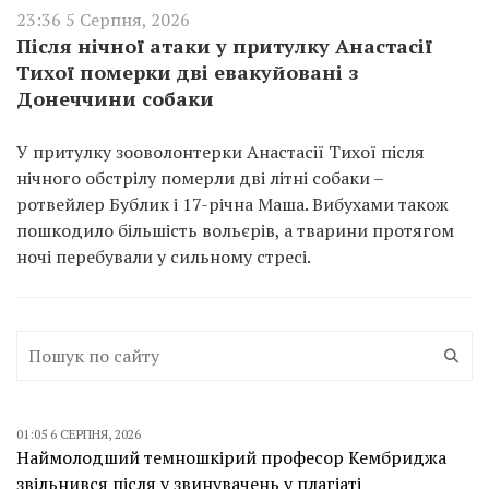
23:36 5 Серпня, 2026
Після нічної атаки у притулку Анастасії
Тихої померки дві евакуйовані з
Донеччини собаки
У притулку зооволонтерки Анастасії Тихої після
нічного обстрілу померли дві літні собаки –
ротвейлер Бублик і 17-річна Маша. Вибухами також
пошкодило більшість вольєрів, а тварини протягом
ночі перебували у сильному стресі.
01:05 6 СЕРПНЯ, 2026
Наймолодший темношкірий професор Кембриджа
звільнився після у звинувачень у плагіаті