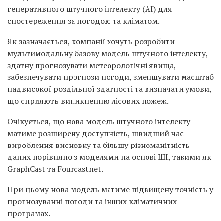
генеративного штучного інтелекту (AI) для
спостереження за погодою та кліматом.
Як зазначається, компанії хочуть розробити
мультимодальну базову модель штучного інтелекту,
здатну прогнозувати метеорологічні явища,
забезпечувати прогнози погоди, зменшувати масштаб
надвисокої роздільної здатності та визначати умови,
що сприяють виникненню лісових пожеж.
Очікується, що нова модель штучного інтелекту
матиме розширену доступність, швидший час
вироблення висновку та більшу різноманітність
даних порівняно з моделями на основі ШІ, такими як
GraphCast та Fourcastnet.
При цьому нова модель матиме підвищену точність у
прогнозуванні погоди та інших кліматичних
програмах.