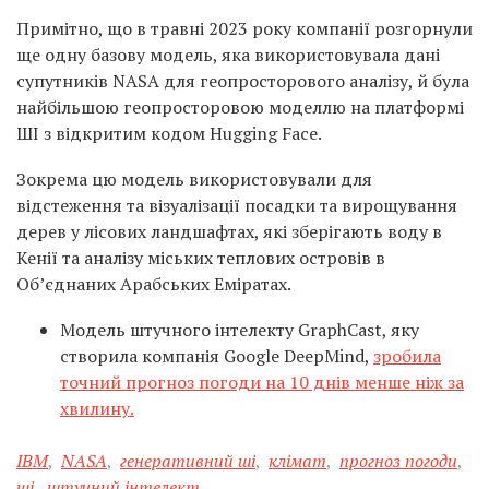
Примітно, що в травні 2023 року компанії розгорнули
ще одну базову модель, яка використовувала дані
супутників NASA для геопросторового аналізу, й була
найбільшою геопросторовою моделлю на платформі
ШІ з відкритим кодом Hugging Face.
Зокрема цю модель використовували для
відстеження та візуалізації посадки та вирощування
дерев у лісових ландшафтах, які зберігають воду в
Кенії та аналізу міських теплових островів в
Об’єднаних Арабських Еміратах.
Модель штучного інтелекту GraphCast, яку
створила компанія Google DeepMind,
зробила
точний прогноз погоди на 10 днів менше ніж за
хвилину.
IBM
,
NASA
,
генеративний ші
,
клімат
,
прогноз погоди
,
ші
,
штучний інтелект