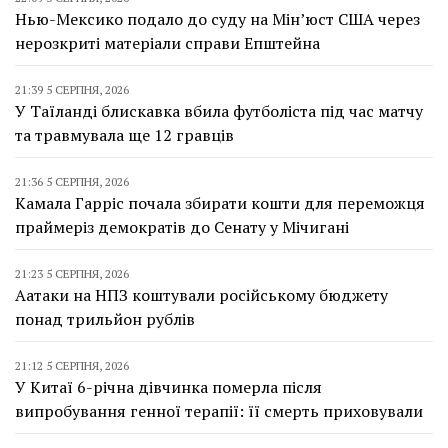
Нью-Мексико подало до суду на Мін’юст США через
нерозкриті матеріали справи Епштейна
21:39 5 СЕРПНЯ, 2026
У Таїланді блискавка вбила футболіста під час матчу
та травмувала ще 12 гравців
21:36 5 СЕРПНЯ, 2026
Камала Гарріс почала збирати кошти для переможця
праймеріз демократів до Сенату у Мічигані
21:23 5 СЕРПНЯ, 2026
Аатаки на НПЗ коштували російському бюджету
понад трильйон рублів
21:12 5 СЕРПНЯ, 2026
У Китаї 6-річна дівчинка померла після
випробування генної терапії: її смерть приховували