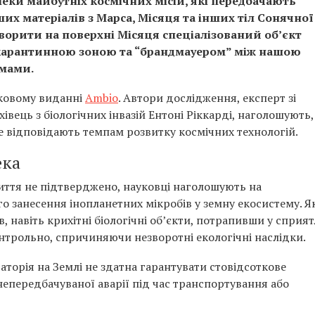
пеки майбутніх космічних місій, які передбачають
ших матеріалів з Марса, Місяця та інших тіл Сонячної
ворити на поверхні Місяця спеціалізований об’єкт
 карантинною зоною та “брандмауером” між нашою
змами.
уковому виданні
Ambio
. Автори дослідження, експерт зі
хівець з біологічних інвазій Ентоні Ріккарді, наголошують
е відповідають темпам розвитку космічних технологій.
ека
иття не підтверджено, науковці наголошують на
 занесення інопланетних мікробів у земну екосистему. Я
, навіть крихітні біологічні об’єкти, потрапивши у сприя
трольно, спричиняючи незворотні екологічні наслідки.
торія на Землі не здатна гарантувати стовідсоткове
непередбачуваної аварії під час транспортування або