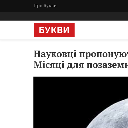
Про Букви
Науковці пропоную
Місяці для позазем