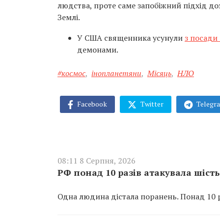
людства, проте саме запобіжний підхід доз
Землі.
У США священника усунули
з посади 
демонами.
#космос
,
інопланетяни
,
Місяць
,
НЛО
Facebook
Twitter
Telegr
08:11 8 Серпня, 2026
РФ понад 10 разів атакувала шіс
Одна людина дістала поранень. Понад 10 р