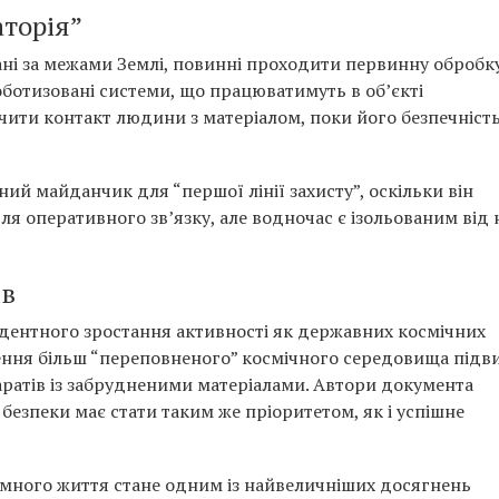
торія”
брані за межами Землі, повинні проходити первинну обробк
оботизовані системи, що працюватимуть в об’єкті
ити контакт людини з матеріалом, поки його безпечність
ний майданчик для “першої лінії захисту”, оскільки він
ля оперативного зв’язку, але водночас є ізольованим від
ів
едентного зростання активності як державних космічних
орення більш “переповненого” космічного середовища підв
паратів із забрудненими матеріалами. Автори документа
безпеки має стати таким же пріоритетом, як і успішне
емного життя стане одним із найвеличніших досягнень