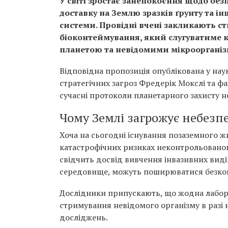
У світі зростає занепокоєння щодо без
доставку на Землю зразків ґрунту та ін
системи. Провідні вчені закликають ст
біоконтеймування, який слугуватиме
планетою та невідомими мікрооргані
Відповідна пропозиція опублікована у на
стратегічних загроз Фредерік Мокслі та фа
сучасні протоколи планетарного захисту н
Чому Землі загрожує небезп
Хоча на сьогодні існування позаземного ж
катастрофічних ризиках неконтрольованого
свідчить досвід вивчення інвазивних видів
середовище, можуть поширюватися безкон
Дослідники припускають, що жодна лабора
стримування невідомого організму в разі 
досліджень.