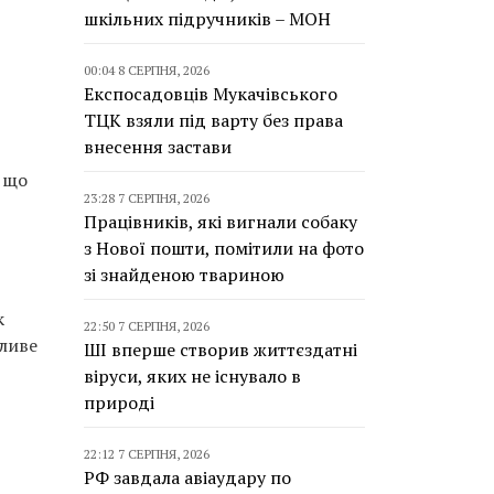
шкільних підручників – МОН
00:04 8 СЕРПНЯ, 2026
Експосадовців Мукачівського
ТЦК взяли під варту без права
внесення застави
, що
23:28 7 СЕРПНЯ, 2026
Працівників, які вигнали собаку
з Нової пошти, помітили на фото
зі знайденою твариною
к
22:50 7 СЕРПНЯ, 2026
тливе
ШІ вперше створив життєздатні
віруси, яких не існувало в
природі
22:12 7 СЕРПНЯ, 2026
РФ завдала авіаудару по