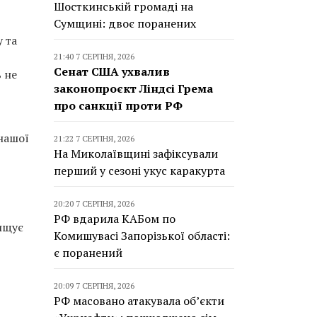
Шосткинській громаді на
Сумщині: двоє поранених
у та
21:40 7 СЕРПНЯ, 2026
Сенат США ухвалив
 не
законопроєкт Ліндсі Грема
про санкції проти РФ
 нашої
21:22 7 СЕРПНЯ, 2026
На Миколаївщині зафіксували
перший у сезоні укус каракурта
20:20 7 СЕРПНЯ, 2026
РФ вдарила КАБом по
ищує
Комишувасі Запорізької області:
є поранений
20:09 7 СЕРПНЯ, 2026
РФ масовано атакувала об’єкти