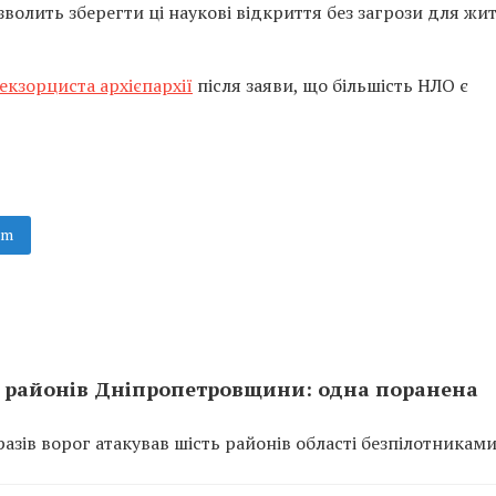
волить зберегти ці наукові відкриття без загрози для жит
екзорциста архієпархії
після заяви, що більшість НЛО є
am
ть районів Дніпропетровщини: одна поранена
азів ворог атакував шість районів області безпілотниками