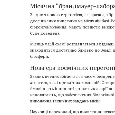
Місячна “брандмауер-лабора
Згідно з новою стратегією, всі зразки, зі
дослідження виключно на місячній базі. Р
біоконтеймування, мають повністю виключ
буде доведена.
Місяць у цій схемі розглядається як ідеаль
знаходиться достатньо близько до Землі д
біосфери.
Нова ера космічних перегон
Заклик вчених збігається з часом безпрец
агентств, так і приватних компаній. Ств
ймовірність інцидентів, таких як аварії а
наполягають, що забезпечення біологічної 
виконання технічних завдань місій.
Науковці переконані, що виявлення позаз