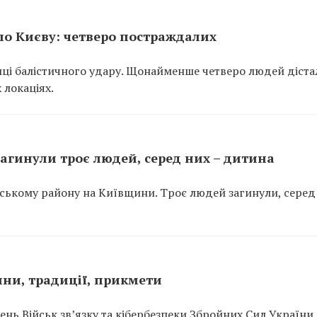
 по Києву: четверо постраждалих
лиці балістичного удару. Щонайменше четверо людей діста
 локаціях.
агинули троє людей, серед них – дитина
рському району на Київщини. Троє людей загинули, серед
нини, традиції, прикмети
ень Військ зв’язку та кібербезпеки Збройних Сил України, 