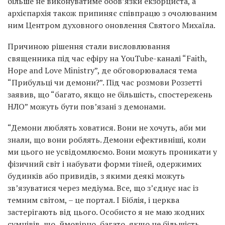
більше не виконуватиме обов’язки екзорциста, а
архієпархія також припиняє співпрацю з очолюваним
ним Центром духовного оновлення Святого Михаїла.
Причиною рішення стали висловлювання
священника під час ефіру на YouTube-каналі “Faith,
Hope and Love Ministry”, де обговорювалася тема
“Прибульці чи демони?”. Під час розмови Роззетті
заявив, що “багато, якщо не більшість, спостережень
НЛО” можуть бути пов’язані з демонами.
“Демони люблять ховатися. Вони не хочуть, аби ми
знали, що вони роблять. Демони ефективніші, коли
ми цього не усвідомлюємо. Вони можуть проникати у
фізичний світ і набувати форми тіней, одержимих
будинків або привидів, з якими деякі можуть
зв’язуватися через медіума. Все, що з’єднує нас із
темним світом, – це портал. І Біблія, і церква
застерігають від цього. Особисто я не маю жодних
сумнівів, що, ймовірно, багато, якщо не більшість