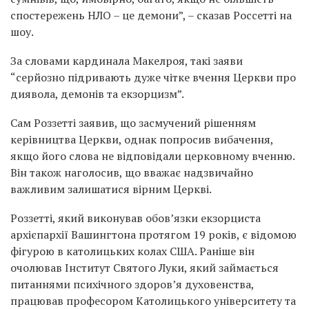
спостережень НЛО – це демони”, – сказав Россетті на
шоу.
За словами кардинала Макелроя, такі заяви
“серйозно підривають дуже чітке вчення Церкви про
диявола, демонів та екзорцизм”.
Сам Роззетті заявив, що засмучений рішенням
керівництва Церкви, однак попросив вибачення,
якщо його слова не відповідали церковному вченню.
Він також наголосив, що вважає надзвичайно
важливим залишатися вірним Церкві.
Роззетті, який виконував обов’язки екзорциста
архієпархії Вашингтона протягом 19 років, є відомою
фігурою в католицьких колах США. Раніше він
очолював Інститут Святого Луки, який займається
питаннями психічного здоров’я духовенства,
працював професором Католицького університету та