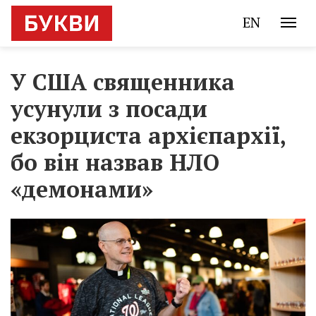
EN
У США священника
усунули з посади
екзорциста архієпархії,
бо він назвав НЛО
«демонами»