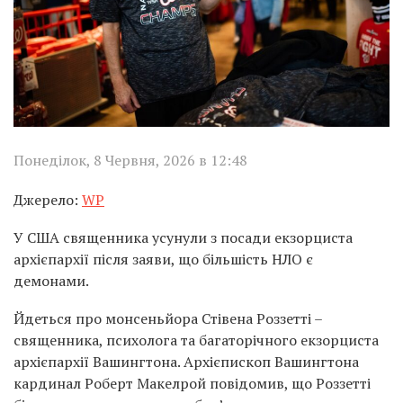
Понеділок, 8 Червня, 2026 в 12:48
Джерело:
WP
У США священника усунули з посади екзорциста
архієпархії після заяви, що більшість НЛО є
демонами.
Йдеться про монсеньйора Стівена Роззетті –
священника, психолога та багаторічного екзорциста
архієпархії Вашингтона. Архієпископ Вашингтона
кардинал Роберт Макелрой повідомив, що Роззетті