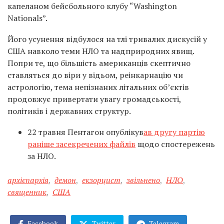
капеланом бейсбольного клубу “Washington
Nationals”.
Його усунення відбулося на тлі тривалих дискусій у
США навколо теми НЛО та надприродних явищ.
Попри те, що більшість американців скептично
ставляться до віри у відьом, реінкарнацію чи
астрологію, тема непізнаних літальних об’єктів
продовжує привертати увагу громадськості,
політиків і державних структур.
22 травня Пентагон опублікув
ав другу партію
раніше засекречених файлів
щодо спостережень
за НЛО.
архієпархія
,
демон
,
екзорцист
,
звільнено
,
НЛО
,
священник
,
США
Facebook
Twitter
Telegram