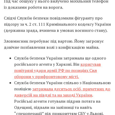
Під час обшуку у нього вилучено мобільний телефон
із доказами роботи на ворога.
Слідчі Служби безпеки повідомили фігуранту про
підозру за ч. 2 ст. 111 Кримінального кодексу України
(державна зрада, вчинена в умовах воєнного стану).
Зловмисник перебуває під вартою. Йому загрожує
довічне позбавлення волі з конфіскацією майна.
Служба безпеки України затримала ще одного
російського агента у Харкові. Він
коригував
повітряні удари армії РФ по позиціях Сил
оборони у прифронтовому місті.
Служба безпеки України спільно з Національною
поліцією
затримала десятьох осіб, причетних до
диверсій на півдні та на заході України
.
Російські агенти готували підрив потяга на
Одещині, підвали на залізниці та навіть
“спецоперації” під прикриттям СБУ у Львові.