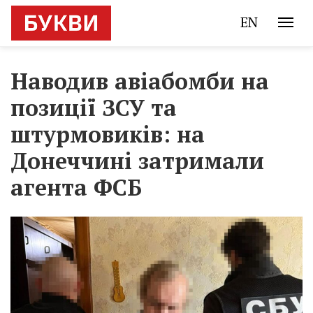
EN
Наводив авіабомби на
позиції ЗСУ та
штурмовиків: на
Донеччині затримали
агента ФСБ