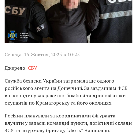
Середа, 15 Жовтня, 2025 в 10:25
Джерело:
СБУ
Служба безпеки України затримала ще одного
російського агента на Донеччині. За завданням ФСБ
він координував ракетно-бомбові та дронові атаки
окупантів по Краматорську та його околицях.
Росіяни планували за координатами фігуранта
влучити у запасні командні пункти, логістичні склади
ЗСУ та штурмову бригаду “Лють” Нацполіції.