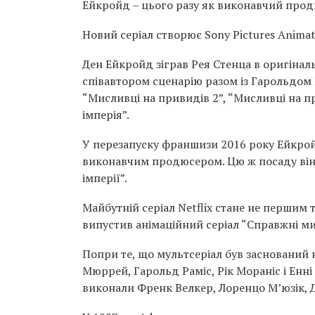
Ейкройд – цього разу як виконавчий прод
Новий серіал створює Sony Pictures Animati
Ден Ейкройд зіграв Рея Стенца в оригінал
співавтором сценарію разом із Гарольдом Р
“Мисливці на привидів 2”, “Мисливці на пр
імперія”.
У перезапуску франшизи 2016 року Ейкройд
виконавчим продюсером. Цю ж посаду він о
імперії”.
Майбутній серіал Netflix стане не першим 
випустив анімаційний серіал “Справжні ми
Попри те, що мультсеріал був заснований 
Мюррей, Гарольд Раміс, Рік Мораніс і Енні
виконали Френк Велкер, Лоренцо М’юзік, 