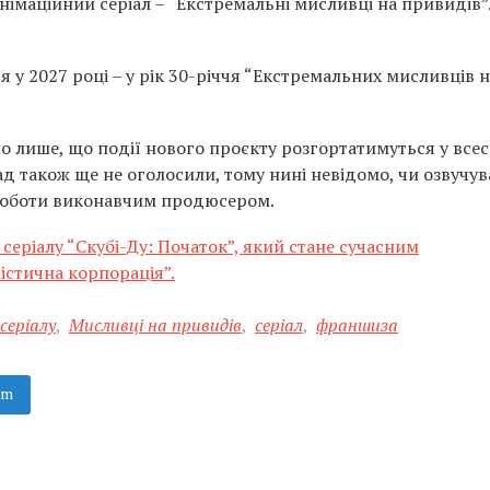
імаційний серіал – “Екстремальні мисливці на привидів”.
я у 2027 році – у рік 30-річчя “Екстремальних мисливців 
о лише, що події нового проєкту розгортатимуться у всесв
д також ще не оголосили, тому нині невідомо, чи озвучу
 роботи виконавчим продюсером.
серіалу “Скубі-Ду: Початок”, який стане сучасним
істична корпорація”.
серіалу
,
Мисливці на привидів
,
серіал
,
франшиза
am