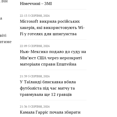
 Він
Німеччині – ЗМІ
22:13 5 СЕРПНЯ, 2026
на
Microsoft викрила російських
хакерів, які використовують Wi-
Fi у готелях для шпигунства
іті
ватиме
22:09 5 СЕРПНЯ, 2026
Нью-Мексико подало до суду на
Мін’юст США через нерозкриті
матеріали справи Епштейна
21:39 5 СЕРПНЯ, 2026
У Таїланді блискавка вбила
футболіста під час матчу та
травмувала ще 12 гравців
21:36 5 СЕРПНЯ, 2026
Камала Гарріс почала збирати