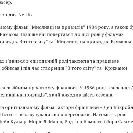
юсер.
on для Netflix.
ьному фільмі “Мисливці на привидів” 1984 року, а також б
амісом. Пізніше він повертався до цієї ролі у фільмах
ивидів: З того світу” та “Мисливці на привидів: Крижана
 з’явився в епізодичній ролі таксиста та працював
біймав і під час створення “З того світу” та “Крижаної
телевізійним проєктом у франшизі. У 1986 році телеканал 
сливці на привидів”, який виходив шість сезонів.
на оригінальному фільмі, актори франшизи – Ден Ейкройд
 Поттс – не озвучували своїх персонажів. Натомість ролі
Дейв Кульєр, Моріс ЛаМарш, Роджер Бампасс і Лора Самме