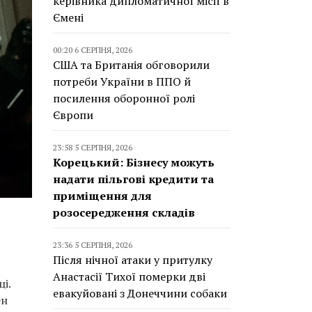
керівника дипломатичної місії в
Ємені
00:20 6 СЕРПНЯ, 2026
США та Британія обговорили
потреби України в ППО й
посилення оборонної ролі
Європи
23:58 5 СЕРПНЯ, 2026
Корецький: Бізнесу можуть
надати пільгові кредити та
приміщення для
розосередження складів
23:36 5 СЕРПНЯ, 2026
Після нічної атаки у притулку
Анастасії Тихої померки дві
і.
евакуйовані з Донеччини собаки
ен