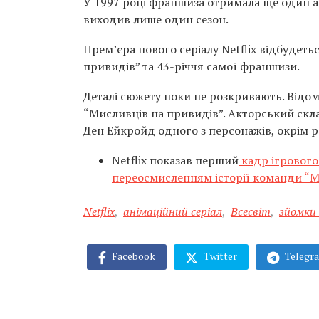
У 1997 році франшиза отримала ще один ан
виходив лише один сезон.
Прем’єра нового серіалу Netflix відбудетьс
привидів” та 43-річчя самої франшизи.
Деталі сюжету поки не розкривають. Відом
“Мисливців на привидів”. Акторський скла
Ден Ейкройд одного з персонажів, окрім
Netflix показав перший
кадр ігрового 
переосмисленням історії команди “М
Netflix
,
анімаційний серіал
,
Всесвіт
,
зйомки 
Facebook
Twitter
Telegr