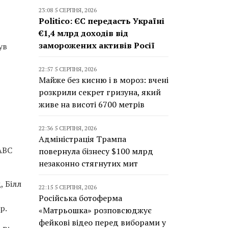
23:08 5 СЕРПНЯ, 2026
Politico: ЄС передасть Україні
€1,4 млрд доходів від
заморожених активів Росії
ув
22:57 5 СЕРПНЯ, 2026
Майже без кисню і в мороз: вчені
розкрили секрет гризуна, який
живе на висоті 6700 метрів
22:36 5 СЕРПНЯ, 2026
Адміністрація Трампа
ABC
повернула бізнесу $100 млрд
незаконно стягнутих мит
, Білл
22:15 5 СЕРПНЯ, 2026
Російська ботоферма
р.
«Матрьошка» розповсюджує
фейкові відео перед виборами у