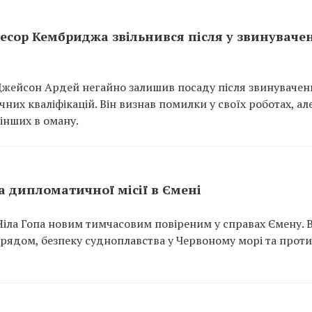
ор Кембриджа звільнився після у звинувачен
жейсон Ардей негайно залишив посаду після звинувачен
чних кваліфікацій. Він визнав помилки у своїх роботах, ал
інших в оману.
 дипломатичної місії в Ємені
ла Гопа новим тимчасовим повіреним у справах Ємену. В
урядом, безпеку судноплавства у Червоному морі та прот