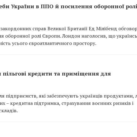
еби України в ППО й посилення оборонної рол
 закордонних справ Великої Британії Ед Мілібенд обгово
я оборонної ролі Європи. Лондон наголосив, що українс
ність усього євроатлантичного простору.
и пільгові кредити та приміщення для
я підприємств, які забезпечують українців продуктами, 
х – кредитна підтримка, страхування воєнних ризиків і
кладів.