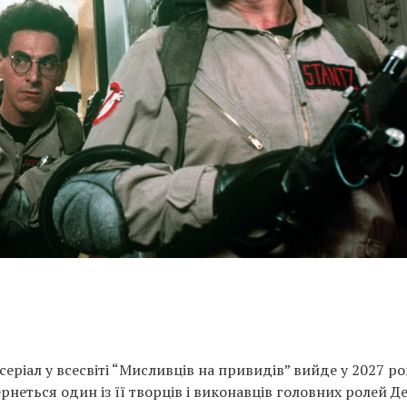
еріал у всесвіті “Мисливців на привидів” вийде у 2027 роц
неться один із її творців і виконавців головних ролей Д