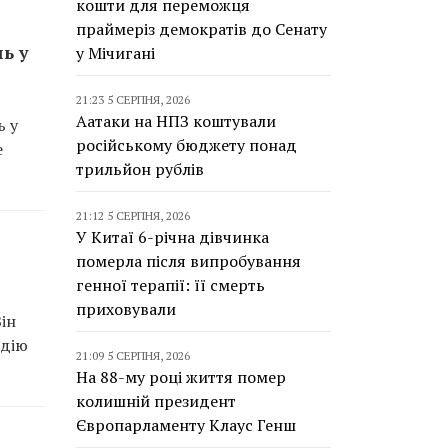
кошти для переможця
праймеріз демократів до Сенату
ь у
у Мічигані
21:23 5 СЕРПНЯ, 2026
Аатаки на НПЗ коштували
ь у
російському бюджету понад
е
трильйон рублів
21:12 5 СЕРПНЯ, 2026
У Китаї 6-річна дівчинка
померла після випробування
генної терапії: її смерть
приховували
ін
идію
21:09 5 СЕРПНЯ, 2026
На 88-му році життя помер
колишній президент
Європарламенту Клаус Генш