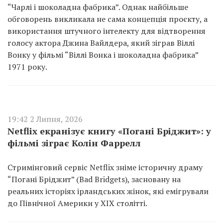
“Чарлі і шоколадна фабрика”. Однак найбільше
обговорень викликала не сама концепція проєкту, а
використання штучного інтелекту для відтворення
голосу актора Джина Вайлдера, який зіграв Віллі
Вонку у фільмі “Віллі Вонка і шоколадна фабрика”
1971 року.
19:42 2 Липня, 2026
Netflix екранізує книгу «Погані Бріджит»: у
фільмі зіграє Колін Фаррелл
Стримінговий сервіс Netflix зніме історичну драму
“Погані Бріджит” (Bad Bridgets), засновану на
реальних історіях ірландських жінок, які емігрували
до Північної Америки у XIX столітті.