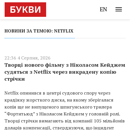
EN
НОВИНИ ЗА ТЕМОЮ: NETFLIX
22:36 4 Серпня, 2026
Творці нового фільму з Ніколасом Кейджем
судяться з Netflix через викрадену копію
стрічки
Netflix опинився в центрі судового спору через
крадіжку жорсткого диска, на якому зберігалася
копія ще не випущеного шпигунського трилера
“Фортитьюд” з Ніколасом Кейджем у головній ролі.
Творці стрічки вимагають від компанії 105 мільйонів
доларів компенсації, стверджуючи, що інцидент