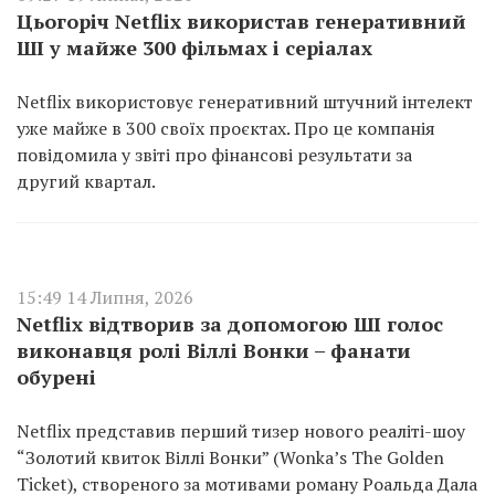
Цьогоріч Netflix використав генеративний
ШІ у майже 300 фільмах і серіалах
Netflix використовує генеративний штучний інтелект
уже майже в 300 своїх проєктах. Про це компанія
повідомила у звіті про фінансові результати за
другий квартал.
15:49 14 Липня, 2026
Netflix відтворив за допомогою ШІ голос
виконавця ролі Віллі Вонки – фанати
обурені
Netflix представив перший тизер нового реаліті-шоу
“Золотий квиток Віллі Вонки” (Wonka’s The Golden
Ticket), створеного за мотивами роману Роальда Дала