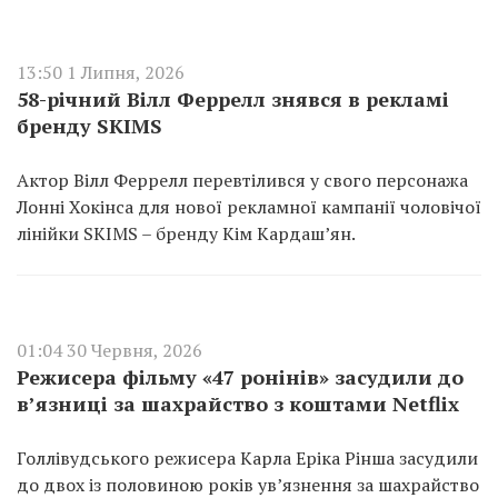
13:50 1 Липня, 2026
58-річний Вілл Феррелл знявся в рекламі
бренду SKIMS
Актор Вілл Феррелл перевтілився у свого персонажа
Лонні Хокінса для нової рекламної кампанії чоловічої
лінійки SKIMS – бренду Кім Кардаш’ян.
01:04 30 Червня, 2026
Режисера фільму «47 ронінів» засудили до
в’язниці за шахрайство з коштами Netflix
Голлівудського режисера Карла Еріка Рінша засудили
до двох із половиною років ув’язнення за шахрайство