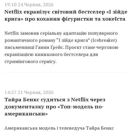
19:10 24 Червня, 2026
Netflix екранізує світовий бестселер «І зійде
крига» про кохання фігуристки та хокеїста
Netflix замовив серіальну адаптацію популярного
романтичного роману “І зійде крига” (Icebreaker)
письменниці Ганни Ґрейс. Проєкт стане черговою
екранізацією книжкового бестселера для
стримінгового сервісу.
14:57 21 Червня, 2026
Тайра Бенкс судиться з Netflix через
документалку про «Топ-модель по-
американськи»
Американська модель і телеведуча Тайра Бенкс