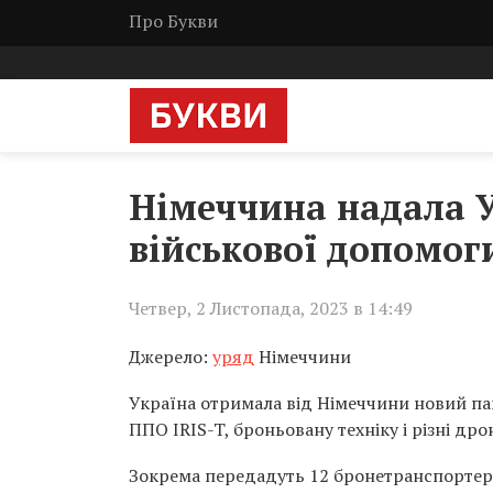
Про Букви
Німеччина надала У
військової допомог
Четвер, 2 Листопада, 2023 в 14:49
Джерело:
уряд
Німеччини
Україна отримала від Німеччини новий па
ППО IRIS-T, броньовану техніку і різні дро
Зокрема передадуть 12 бронетранспортерів