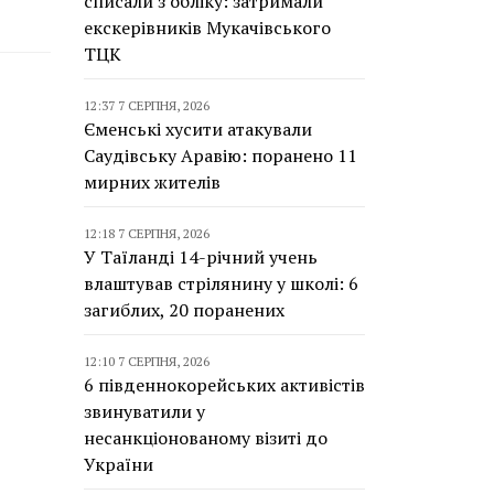
списали з обліку: затримали
екскерівників Мукачівського
ТЦК
12:37 7 СЕРПНЯ, 2026
Єменські хусити атакували
Саудівську Аравію: поранено 11
мирних жителів
12:18 7 СЕРПНЯ, 2026
У Таїланді 14-річний учень
влаштував стрілянину у школі: 6
загиблих, 20 поранених
12:10 7 СЕРПНЯ, 2026
6 південнокорейських активістів
звинуватили у
несанкціонованому візиті до
України