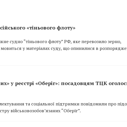
сійського «тіньового флоту»
не судно “тіньового флоту” РФ, яке перевозило зерно,
 мовиться у матеріалах суду, що опинилися в розпорядже
их» у реєстрі «Оберіг»: посадовцям ТЦК оголо
ектування та соціальної підтримки повідомили про підо
тру військовозобов’язаних “Оберіг”.