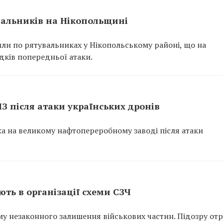
вальників на Нікопольщині
или по рятувальниках у Нікопольському районі, що на
ідків попередньої атаки.
ПЗ після атаки українських дронів
ежа на великому нафтопереробному заводі після атаки
ть в організації схеми СЗЧ
у незаконного залишення військових частин. Підозру от