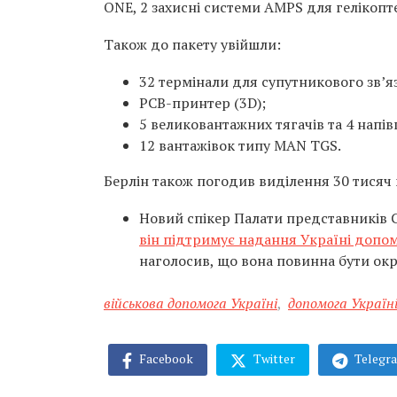
ONE, 2 захисні системи AMPS для гелікопте
Також до пакету увійшли:
32 термінали для супутникового зв’я
PCB-принтер (3D);
5 великовантажних тягачів та 4 напі
12 вантажівок типу MAN TGS.
Берлін також погодив виділення 30 тисяч 
Новий спікер Палати представників
він підтримує надання Україні допо
наголосив, що вона повинна бути окр
військова допомога Україні
,
допомога Україн
Facebook
Twitter
Telegr