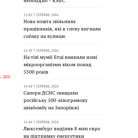
необхідно – КМІС
15:02 7 СЕРПНЯ, 2026
Нова пошта звільнила
працівників, які в спеку вигнали
собаку на вулицю
14:59 7 СЕРПНЯ, 2026
На тілі мумії Етці виявили живі
мікроорганізми віком понад
5300 років
, що
14:44 7 СЕРПНЯ, 2026
Сапери ДСНС знищили
російську 500-кілограмову
авіабомбу на Запоріжжі
14:40 7 СЕРПНЯ, 2026
Люксембург виділив 8 млн євро
на підтримку енергетики