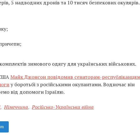
рів, 5 надводних дронів та 10 тисяч безпекових окулярів.
зку;
впричепи;
комплектів зимового одягу для українських військових.
 США
Майк Джонсон повідомив сенаторам-республіканцям
моги
у боротьбі з російськими окупантами. Водночас він
емо від допомоги Ізраїлю.
і
,
Німеччина
,
Російсько-Українська війна
am