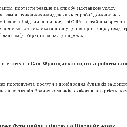
планом, протести реакція на спробу відставкою уряду
ра, заміна головнокомандувача як спроба “домовитись
 і нарешті відкликання посла зі США з негайним врученн
р подій міг би викликати припущення про те, що у владі 
й ландшафт України на наступні роки.
ати оселі в Сан-Франциско: година роботи ко
очав пропонувати послуги з прибирання будинків за допо
й лише для відібраних компанією клієнтів, а вартість пос
а може бути найдавнішою на Піренейському