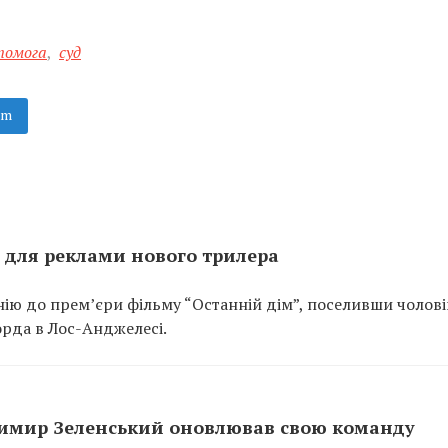
помога
,
суд
am
ді для реклами нового трилера
нію до прем’єри фільму “Останній дім”, поселивши чолові
орда в Лос-Анджелесі.
одимир Зеленський оновлював свою команду