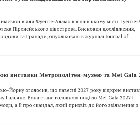
имської вілли Фуенте-Аламо в іспанському місті Пуенте-
отека Піренейського півострова. Висновки дослідження,
рдови та Гранади, опубліковані в журналі Journal of
ою виставки Метрополітен-музею та Met Gala 
ью-Йорку оголосив, що навесні 2027 року відкриє вистав
 Гальяно. Вона стане головною подією Met Gala 2027 і
 моди, а й про скандал, який призвів до його звільнення з