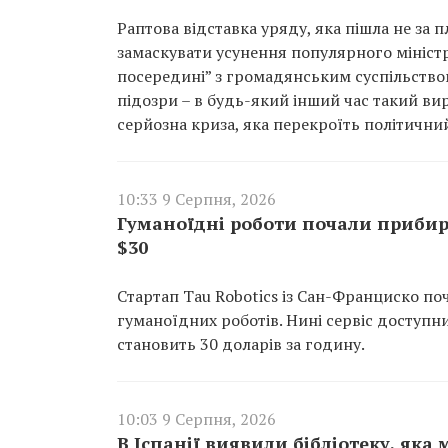
Раптова відставка уряду, яка пішла не за 
замаскувати усунення популярного мініст
посередині” з громадянським суспільством
підозри – в будь-який інший час такий ви
серйозна криза, яка перекроїть політични
10:33 9 Серпня, 2026
Гуманоїдні роботи почали прибир
$30
Стартап Tau Robotics із Сан-Франциско п
гуманоїдних роботів. Нині сервіс доступни
становить 30 доларів за годину.
10:03 9 Серпня, 2026
В Іспанії виявили бібліотеку, як