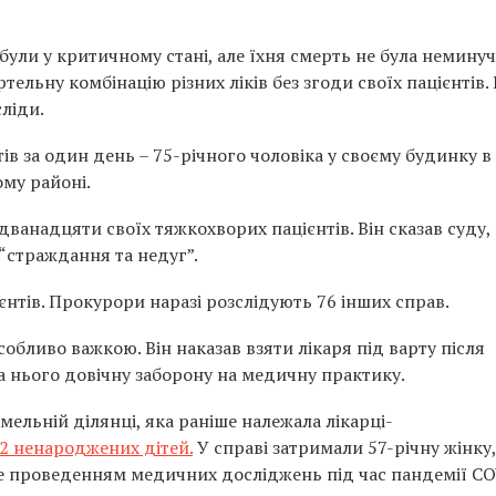
и були у критичному стані, але їхня смерть не була немину
тельну комбінацію різних ліків без згоди своїх пацієнтів. 
сліди.
ів за один день – 75-річного чоловіка у своєму будинку в
ому районі.
 дванадцяти своїх тяжкохворих пацієнтів. Він сказав суду,
“страждання та недуг”.
єнтів. Прокурори наразі розслідують 76 інших справ.
обливо важкою. Він наказав взяти лікаря під варту після
а нього довічну заборону на медичну практику.
ельній ділянці, яка раніше належала лікарці-
2 ненароджених дітей.
У справі затримали 57-річну жінку,
е проведенням медичних досліджень під час пандемії C