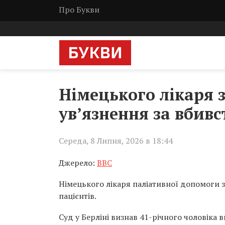
Про Букви
Німецького лікаря 
ув’язнення за вбивс
Середа, 8 Липня, 2026 в 18:44
Джерело:
BBC
Німецького лікаря паліативної допомоги з
пацієнтів.
Суд у Берліні визнав 41-річного чоловіка в