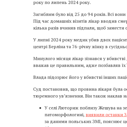
року по липень 2024 року.
Загиблим було від 25 до 94 років. Всі вон
Під час домашніх візитів лікар вводив смер
кілька разів вчиняв підпали, щоб замести 
У липні 2024 року медик убив двох пацієнт
центрі Берліна та 76-річну жінку в сусіднь
Минулого місяця лікар зізнався у вбивстві
вважав це правильним, адже позбавляв їх 
Влада підозрює його у вбивстві інших паці
Суд постановив, що провина лікаря була ос
тюремного ув’язнення. Він також наклав н
У селі Люториж поблизу Жешува на зем
патоморфологині,
виявили останки 3
за даними польських ЗМІ, пояснює ц