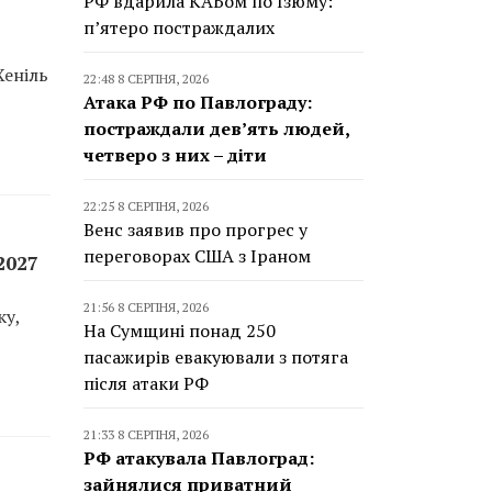
РФ вдарила КАБом по Ізюму:
п’ятеро постраждалих
Хеніль
22:48 8 СЕРПНЯ, 2026
Атака РФ по Павлограду:
постраждали дев’ять людей,
четверо з них – діти
22:25 8 СЕРПНЯ, 2026
Венс заявив про прогрес у
переговорах США з Іраном
2027
21:56 8 СЕРПНЯ, 2026
ку,
На Сумщині понад 250
пасажирів евакуювали з потяга
після атаки РФ
21:33 8 СЕРПНЯ, 2026
РФ атакувала Павлоград:
зайнялися приватний