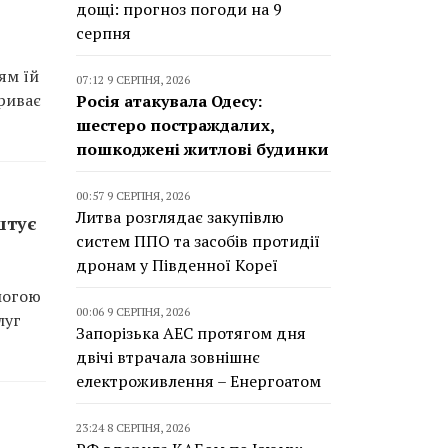
дощі: прогноз погоди на 9
серпня
ям їй
07:12 9 СЕРПНЯ, 2026
триває
Росія атакувала Одесу:
шестеро постраждалих,
пошкоджені житлові будинки
00:57 9 СЕРПНЯ, 2026
Литва розглядає закупівлю
штує
систем ППО та засобів протидії
дронам у Південної Кореї
могою
00:06 9 СЕРПНЯ, 2026
луг
Запорізька АЕС протягом дня
двічі втрачала зовнішнє
електроживлення – Енергоатом
23:24 8 СЕРПНЯ, 2026