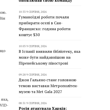
оновлював свою команду
чою.
10:33 9 СЕРПНЯ, 2026
Гуманоїдні роботи почали
Він
прибирати оселі в Сан-
Франциско: година роботи
коштує $30
10:03 9 СЕРПНЯ, 2026
 що
В Іспанії виявили бібліотеку, яка
може бути найдавнішою на
Піренейському півострові
09:28 9 СЕРПНЯ, 2026
Джон Гальяно стане головною
темою виставки Метрополітен-
музею та Met Gala 2027
 яка,
08:51 9 СЕРПНЯ, 2026
OVID-
Росія атакувала Харків: