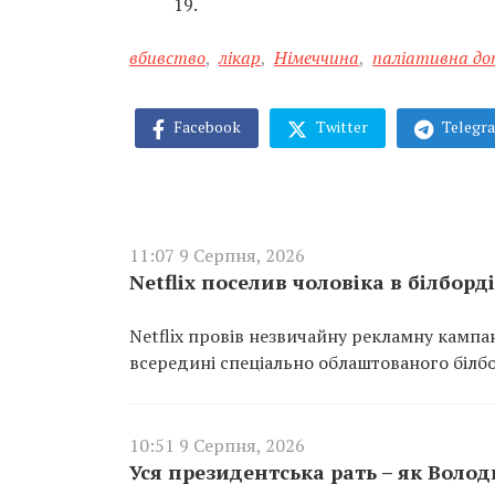
19.
вбивство
,
лікар
,
Німеччина
,
паліативна до
Facebook
Twitter
Telegr
11:07 9 Серпня, 2026
Netflix поселив чоловіка в білбор
Netflix провів незвичайну рекламну кампа
всередині спеціально облаштованого білб
10:51 9 Серпня, 2026
Уся президентська рать – як Вол