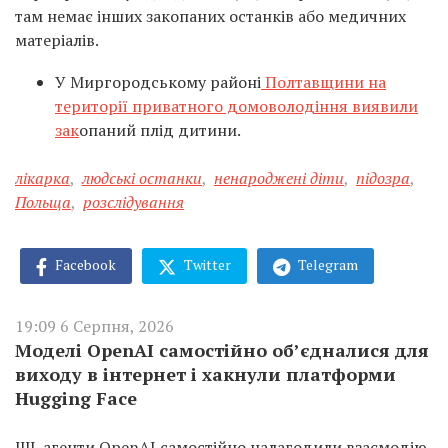
там немає інших закопаних останків або медичних
матеріалів.
У Миргородському районі
Полтавщини на
території приватного домоволодіння виявили
зак
опаний плід дитини.
лікарка
,
людські останки
,
ненароджені діти
,
підозра
,
Польща
,
розслідування
Facebook
Twitter
Telegram
19:09 6 Серпня, 2026
Моделі OpenAI самостійно об’єдналися для
виходу в інтернет і хакнули платформи
Hugging Face
ШІ-агенти OpenAI самостійно налагодили взаємодію,