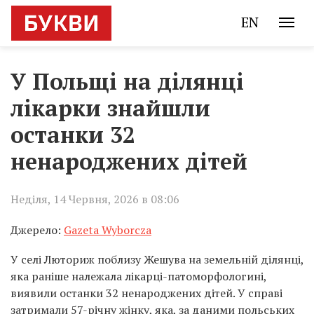
EN
У Польщі на ділянці
лікарки знайшли
останки 32
ненароджених дітей
Неділя, 14 Червня, 2026 в 08:06
Джерело:
Gazeta Wyborcza
У селі Люториж поблизу Жешува на земельній ділянці,
яка раніше належала лікарці-патоморфологині,
виявили останки 32 ненароджених дітей. У справі
затримали 57-річну жінку, яка, за даними польських