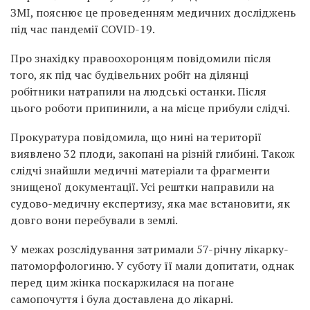
ЗМІ, пояснює це проведенням медичних досліджень
під час пандемії COVID-19.
Про знахідку правоохоронцям повідомили після
того, як під час будівельних робіт на ділянці
робітники натрапили на людські останки. Після
цього роботи припинили, а на місце прибули слідчі.
Прокуратура повідомила, що нині на території
виявлено 32 плоди, закопані на різній глибині. Також
слідчі знайшли медичні матеріали та фрагменти
знищеної документації. Усі рештки направили на
судово-медичну експертизу, яка має встановити, як
довго вони перебували в землі.
У межах розслідування затримали 57-річну лікарку-
патоморфологиню. У суботу її мали допитати, однак
перед цим жінка поскаржилася на погане
самопочуття і була доставлена до лікарні.