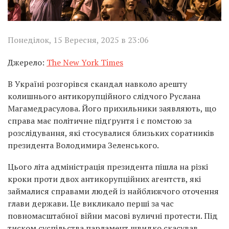
Понеділок, 15 Вересня, 2025 в 23:06
Джерело:
The New York Times
В Україні розгорівся скандал навколо арешту
колишнього антикорупційного слідчого Руслана
Магамедрасулова. Його прихильники заявляють, що
справа має політичне підґрунтя і є помстою за
розслідування, які стосувалися близьких соратників
президента Володимира Зеленського.
Цього літа адміністрація президента пішла на різкі
кроки проти двох антикорупційних агентств, які
займалися справами людей із найближчого оточення
глави держави. Це викликало перші за час
повномасштабної війни масові вуличні протести. Під
тиском суспільства парламент швидко скасував