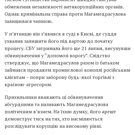
обмеження незалежності антикорупційних органів.
Однак кримінальна справа проти Магамедрасулова
залишилася чинною.
У п’ятницю він з’явився в суді в Києві, де суддя
ухвалив залишити його під вартою до початку
процесу. СБУ затримала його ще 21 липня, висунувши
обвинувачення у “допомозі ворогу”. Слідство
стверджує, що Магамедрасулов разом із батьком
займався продажем промислової коноплі російським
клієнтам – попри заборону будь-якої торгівлі з
країною-агресором.
Прихильники вважають ці обвинувачення
абсурдними та називають Магамедрасулова
політичним в’язнем. На їхню думку, його арешт
демонструє тиск на тих, хто насмілюється
розслідувати корупцію на високому рівні.