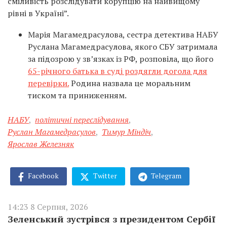
сміливість розслідувати корупцію на найвищому
рівні в Україні”.
Марія Магамедрасулова, сестра детектива НАБУ
Руслана Магамедрасулова, якого СБУ затримала
за підозрою у зв’язках із РФ, розповіла, що його
65-річного батька в суді роздягли догола для
перевірки.
Родина назвала це моральним
тиском та приниженням.
НАБУ
,
політичні переслідування
,
Руслан Магамедрасулов
,
Тимур Міндіч
,
Ярослав Железняк
Facebook
Twitter
Telegram
14:23 8 Серпня, 2026
Зеленський зустрівся з президентом Сербії