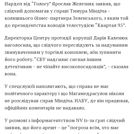
Нардеп від “Голосу” Ярослав Железняк заявив, що
слідчий допомагав у справі Тимура Міндіча –
колишнього бізнес-партнера Зеленського, з яким той
до президентства володів телестудією “Квартал 95”.
Директорка Центру протидії корупції Дарія Каленюк
наголосила, що слідчого переслідують за надуманим
звинуваченням у торгівлі коноплею, аби зупинити
його роботу. “СБУ надсилає сигнал іншим
детективам – не чіпайте високопосадовців”, – сказала
вона.
У спецслужбі наполягають, що справа не має
політичного характеру і що Магамедрасулов ніколи
не розслідував справ Міндіча. НАБУ, де він працював,
офіційних коментарів не надавало.
У розмові з інформагентством NV із-за ґрат слідчий
заявив, що його арешт – це “погроза всім, хто має