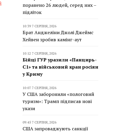
й
поранено 26 людей, серед них –
підліток
10:39 7 СЕРПНЯ, 2026
Брат Анджеліни Джолі Джеймс
Хейвен зробив камінг-аут
10:12 7 СЕРПНЯ, 2026
Бійці ГУР уразили «Панцирь-
С1» та військовий кран росіян
у Криму
10:07 7 СЕРПНЯ, 2026
У США заборонили «пологовий
туризм»: Трамп підписав нові
укази
09:45 7 СЕРПНЯ, 2026
США запроваджують санкції