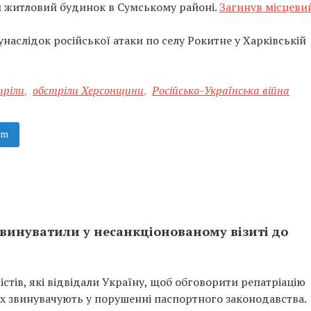
м житловий будинок в Сумському районі.
Загинув місцеви
унаслідок російської атаки по селу Рокитне у Харківській
тріли
,
обстріли Херсонщини
,
Російсько-Українська війна
am
звинуватили у несанкціонованому візиті до
істів, які відвідали Україну, щоб обговорити репатріацію
Їх звинувачують у порушенні паспортного законодавства.