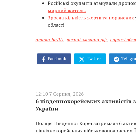
Російські окупанти атакували дроно
мирний житель.
Зросла кількість жертв та поранених
області.
атака БпЛА
,
воєнні злочини рф
,
ворожі обс
Facebook
Twitter
Telegr
12:10 7 Серпня, 2026
6 південнокорейських активістів 
України
Поліція Південної Кореї затримала 6 актив
північнокорейських військовополонених. 