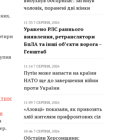
вибухнув боєприпас: загинув
чоловік, поранені дві жінки
них.
11:33 7 СЕРПНЯ, 2026
Уражено РЛС раннього
отири
виявлення, ретранслятори
БпЛА та інші об’єкти ворога –
Генштаб
тупня
11:14 7 СЕРПНЯ, 2026
Путін може напасти на країни
НАТО ще до завершення війни
проти України
троє
11:09 7 СЕРПНЯ, 2026
«Азовці» показали, як привозять
ки
хліб жителям прифронтових сіл
а
ер.
10:46 7 СЕРПНЯ, 2026
Обстріли Херсонщини: