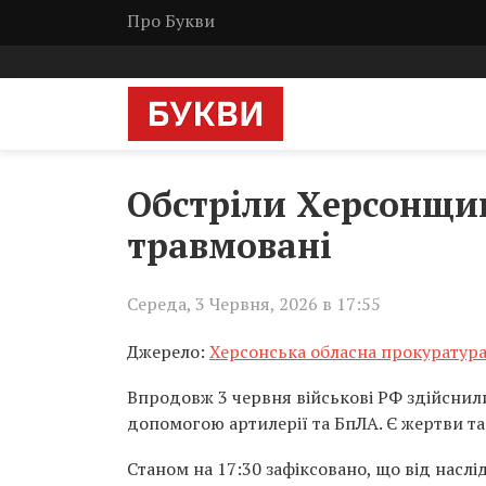
Про Букви
Обстріли Херсонщин
травмовані
Середа, 3 Червня, 2026 в 17:55
Джерело:
Херсонська обласна прокуратур
Впродовж 3 червня військові РФ здійснил
допомогою артилерії та БпЛА. Є жертви та
Станом на 17:30 зафіксовано, що від наслід