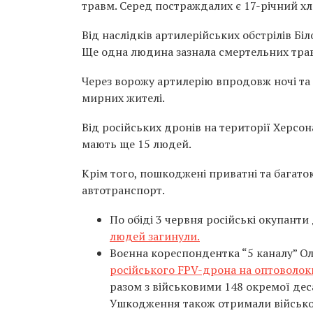
травм. Серед постраждалих є 17-річний хл
Від наслідків артилерійських обстрілів Б
Ще одна людина зазнала смертельних трав
Через ворожу артилерію впродовж ночі та
мирних жителі.
Від російських дронів на території Херсон
мають ще 15 людей.
Крім того, пошкоджені приватні та багато
автотранспорт.
По обіді 3 червня російські окупанти
людей загинули.
Воєнна кореспондентка “5 каналу” О
російського FPV-дрона на оптоволок
разом з військовими 148 окремої дес
Ушкодження також отримали військо