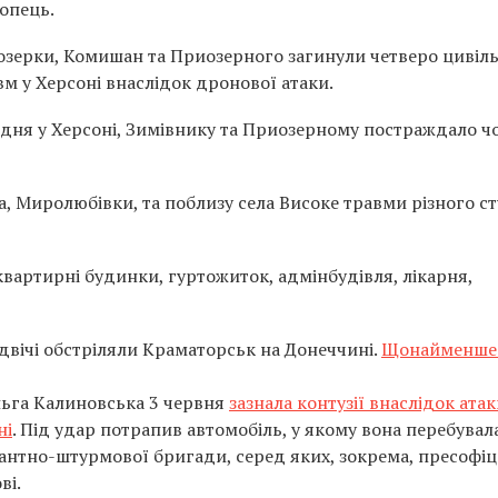
опець.
ілозерки, Комишан та Приозерного загинули четверо цивіль
м у Херсоні внаслідок дронової атаки.
 дня у Херсоні, Зимівнику та Приозерному постраждало ч
а, Миролюбівки, та поблизу села Високе травми різного с
квартирні будинки, гуртожиток, адмінбудівля, лікарня,
 двічі обстріляли Краматорськ на Донеччині.
Щонайменше 
льга Калиновська 3 червня
зазнала контузії внаслідок ата
ні
. Під удар потрапив автомобіль, у якому вона перебувал
антно-штурмової бригади, серед яких, зокрема, пресофіц
ві.