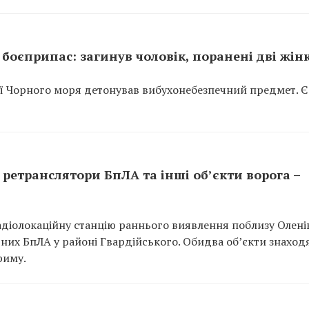
боєприпас: загинув чоловік, поранені дві жін
ії Чорного моря детонував вибухонебезпечний предмет. Є
ретранслятори БпЛА та інші об’єкти ворога –
адіолокаційну станцію раннього виявлення поблизу Оленів
арних БпЛА у районі Гвардійського. Обидва об’єкти знаход
риму.