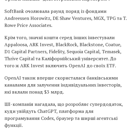
SoftBank очолювала раунд поряд із фондами
Andreessen Horowitz, DE Shaw Ventures, MGX, TPG та T.
Rowe Price Associates.
Крім того, значні кошти серед інших інвестували
Appaloosa, ARK Invest, BlackRock, Blackstone, Coatue,
D1 Capital Partners, Fidelity, Sequoia Capital, Temasek,
Thrive Capital та Каліфорнійський університет. До
того ж ARK Invest включить OpenAI до своїх ETF.
OpenAI також вперше скористалася банківськими
каналами для залучення індивідуальних інвесторів,
які вклали понад $3 млрд.
ШІ-компанія нагадала, що розробляє супердодаток,
куди увійдуть ChatGPT, платформа для
програмування Codex, браузер та ширші агентські
функції.