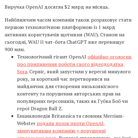
Виручка OpenAI досягла $2 млрд на місяць.
Найближчим часом компанія також розраховує стати
першою технологічною платформою із 1 млрд
активних користувачів щотижня (WAU). Станом на
сьогодні, WAU її чат-бота ChatGPT вже перевищує
900 млн.
Технологічний гігант OpenAI
офіційно оголосив
про припинення роботи свого відеододатка
Sora
. Сервіс, який запустили у вересні минулого
року, за короткий час перетворився на
майданчик для створення низькоякісного
контенту та порушення авторських прав на
популярних персонажів, таких як Губка Боб чи
герої Dragon Ball Z.
Енциклопедія Britannica та словник Merriam-
Webster
подали позов проти OpenAI,
звинувативши компанію у порушенні