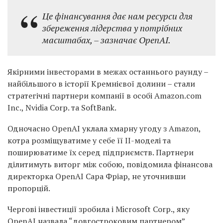
Це фінансування дає нам ресурси для
збереження лідерства у потрібних
масштабах, – зазначає OpenAI.
Якірними інвесторами в межах останнього раунду –
найбільшого в історії Кремнієвої долини – стали
стратегічні партнери компанії в особі Amazon.com
Inc., Nvidia Corp. та SoftBank.
Одночасно OpenAI уклала хмарну угоду з Amazon,
котра розміщуватиме у себе її ІІ-моделі та
поширюватиме їх серед підприємств. Партнери
ділитимуть виторг між собою, повідомила фінансова
директорка OpenAI
Сара Фріар, не уточнивши
пропорцій.
Чергові інвестиції зробила і Microsoft Corp., яку
OpenAI назвала “довгостроковим партнером”.