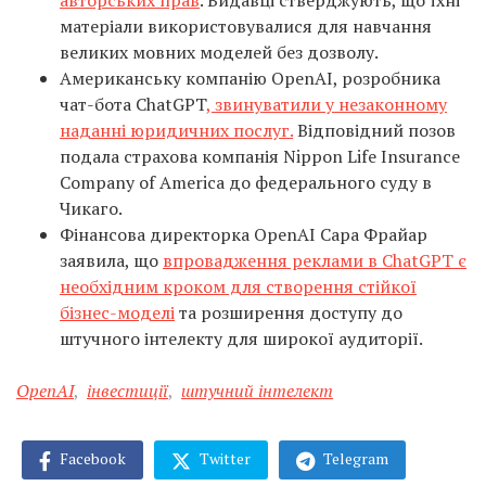
авторських прав
. Видавці стверджують, що їхні
матеріали використовувалися для навчання
великих мовних моделей без дозволу.
Американську компанію OpenAI, розробника
чат-бота ChatGPT
, звинуватили у незаконному
наданні юридичних послуг.
Відповідний позов
подала страхова компанія Nippon Life Insurance
Company of America до федерального суду в
Чикаго.
Фінансова директорка OpenAI Сара Фрайар
заявила, що
впровадження реклами в ChatGPT є
необхідним кроком для створення стійкої
бізнес-моделі
та розширення доступу до
штучного інтелекту для широкої аудиторії.
OpenAI
,
інвестиції
,
штучний інтелект
Facebook
Twitter
Telegram