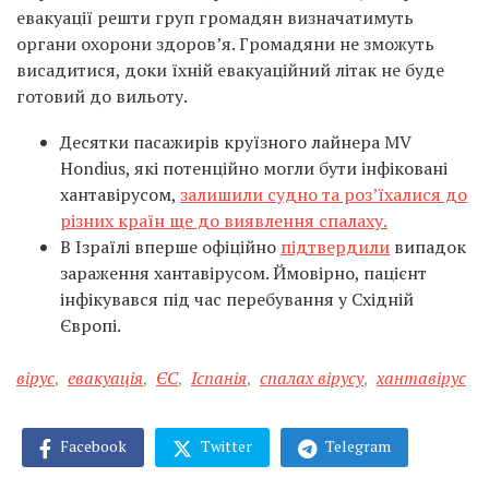
евакуації решти груп громадян визначатимуть
органи охорони здоров’я. Громадяни не зможуть
висадитися, доки їхній евакуаційний літак не буде
готовий до вильоту.
Десятки пасажирів круїзного лайнера MV
Hondius, які потенційно могли бути інфіковані
хантавірусом,
залишили судно та роз’їхалися до
різних країн ще до виявлення спалаху.
В Ізраїлі вперше офіційно
підтвердили
випадок
зараження хантавірусом. Ймовірно, пацієнт
інфікувався під час перебування у Східній
Європі.
вірус
,
евакуація
,
ЄС
,
Іспанія
,
спалах вірусу
,
хантавірус
Facebook
Twitter
Telegram