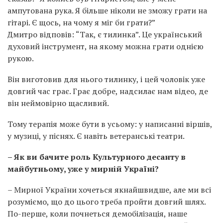
ампутована рука. Я більше ніколи не зможу грати на
гітарі. Є щось, на чому я міг би грати?”
Дмитро відповів: “Так, є тилинка”. Це український
духовий інструмент, на якому можна грати однією
рукою.
Він виготовив для нього тилинку, і цей чоловік уже
довгий час грає. Грає добре, надсилає нам відео, де
він неймовірно щасливий.
Тому терапія може бути в усьому: у написанні віршів,
у музиці, у піснях. Є навіть ветеранські театри.
– Як ви бачите роль Культурного десанту в
майбутньому, уже у мирній Україні?
– Мирної України хочеться якнайшвидше, але ми всі
розуміємо, що до цього треба пройти довгий шлях.
По-перше, коли почнеться демобілізація, наше