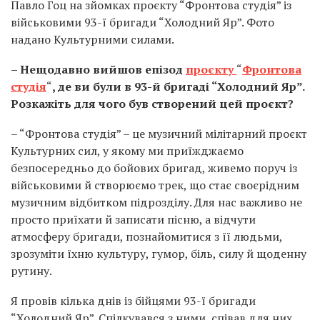
Павло Гоц на зйомках проєкту “Фронтова студія” із
військовими 93-ї бригади “Холодний Яр”. Фото
надано Культурними силами.
– Нещодавно вийшов епізод
проєкту
“
Фронтова
студія
“
, де ви були в 93-й бригаді “Холодний Яр”.
Розкажіть для чого був створений цей проєкт?
– “Фронтова студія” – це музичний мілітарний проєкт
Культурних сил, у якому ми приїжджаємо
безпосередньо до бойових бригад, живемо поруч із
військовими й створюємо трек, що стає своєрідним
музичним відбитком підрозділу. Для нас важливо не
просто приїхати й записати пісню, а відчути
атмосферу бригади, познайомитися з її людьми,
зрозуміти їхню культуру, гумор, біль, силу й щоденну
рутину.
Я провів кілька днів із бійцями 93-ї бригади
“Холодний Яр”. Спілкувався з ними, співав для них,