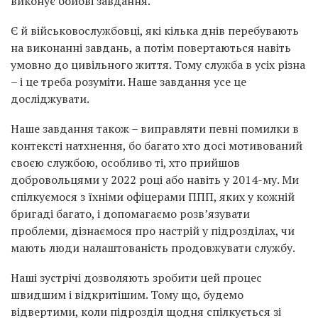
виконує бойові завдання.
Є й військовослужбовці, які кілька днів перебувають
на виконанні завдань, а потім повертаються навіть
умовно до цивільного життя. Тому служба в усіх різна
– і це треба розуміти. Наше завдання усе це
досліджувати.
Наше завдання також – виправляти певні помилки в
контексті натхнення, бо багато хто досі мотивований
своєю службою, особливо ті, хто прийшов
добровольцями у 2022 році або навіть у 2014-му. Ми
спілкуємося з їхніми офіцерами ППП, яких у кожній
бригаді багато, і допомагаємо розв’язувати
проблеми, дізнаємося про настрій у підрозділах, чи
мають люди налаштованість продовжувати службу.
Наші зустрічі дозволяють зробити цей процес
швидшим і відкритішим. Тому що, будемо
відвертими, коли підрозділ щодня спілкується зі