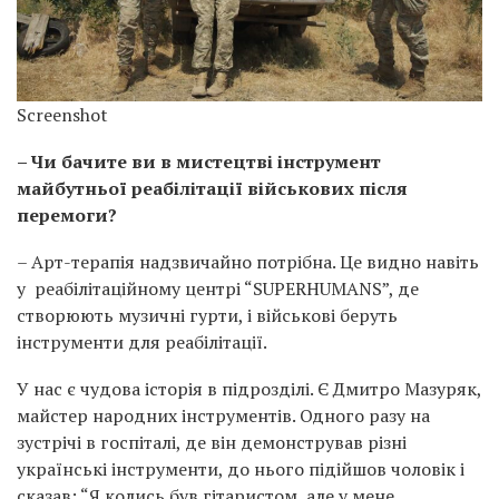
Screenshot
– Чи бачите ви в мистецтві інструмент
майбутньої реабілітації військових після
перемоги?
– Арт-терапія надзвичайно потрібна. Це видно навіть
у реабілітаційному центрі “SUPERHUMANS”, де
створюють музичні гурти, і військові беруть
інструменти для реабілітації.
У нас є чудова історія в підрозділі. Є Дмитро Мазуряк,
майстер народних інструментів. Одного разу на
зустрічі в госпіталі, де він демонстрував різні
українські інструменти, до нього підійшов чоловік і
сказав: “Я колись був гітаристом, але у мене