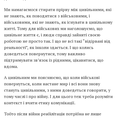
Ми намагаємося стирати прірву між цивільними, які
не знають, як поводитися з військовими, і
військовими, які не знають, як існувати в цивільному
житті. Тому для військових ми наголошуємо, що
цивільне життя є, і люди справді зайняті своєю
роботою не просто так. І що не всі такі “відірвані від
реальності”, як інколи здається. І що колись
доведеться повернутися, тому важливо
підтримувати зв’язок із рідними, цікавитися, що
вдома.
А цивільним ми пояснюємо, що коли військові
повернуться, коли настане мир і всі вони знову
стануть цивільними, з ними доведеться говорити, у
тому числі і про війну. І для цього теж треба розуміти
контекст і вчити етику комунікації.
Тобто після війни реабілітація потрібна не лише