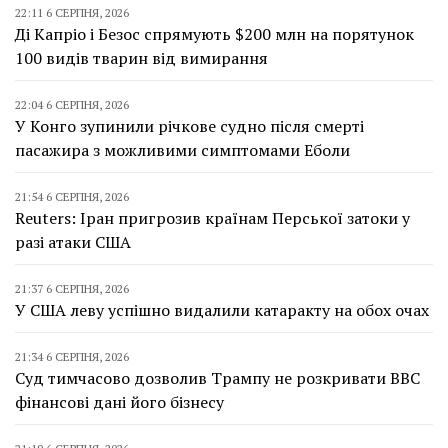
22:11 6 СЕРПНЯ, 2026
Ді Капріо і Безос спрямують $200 млн на порятунок
100 видів тварин від вимирання
22:04 6 СЕРПНЯ, 2026
У Конго зупинили річкове судно після смерті
пасажира з можливими симптомами Еболи
21:54 6 СЕРПНЯ, 2026
Reuters: Іран пригрозив країнам Перської затоки у
разі атаки США
21:37 6 СЕРПНЯ, 2026
У США леву успішно видалили катаракту на обох очах
21:34 6 СЕРПНЯ, 2026
Суд тимчасово дозволив Трампу не розкривати BBC
фінансові дані його бізнесу