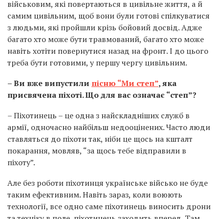
військовим, які повертаються в цивільне життя, а й
самим цивільним, щоб вони були готові спілкуватися
з людьми, які пройшли крізь бойовий досвід. Адже
багато хто може бути травмований, багато хто може
навіть хотіти повернутися назад на фронт. І до цього
треба бути готовими, у першу чергу цивільним.
– Ви вже випустили
пісню “Ми степ”
, яка
присвячена піхоті. Що для вас означає “степ”?
– Піхотинець – це одна з найскладніших служб в
армії, одночасно найбільш недооцінених. Часто люди
ставляться до піхоти так, ніби це щось на кшталт
покарання, мовляв, “за щось тебе відправили в
піхоту”.
Але без роботи піхотинця українське військо не буде
таким ефективним. Навіть зараз, коли воюють
технології, все одно саме піхотинець виносить дрони
та техніку в поле, піхотинець заходить вперед. Там,