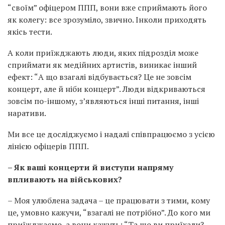
“своїм” офіцером ППП, вони вже сприймають його
як колегу: все зрозуміло, звично. Інколи приходять
якісь тести.
А коли приїжджають люди, яких підрозділ може
сприймати як медійних артистів, виникає інший
ефект: “А що взагалі відбувається? Це не зовсім
концерт, але й ніби концерт”. Люди відкриваються
зовсім по-іншому, з’являються інші питання, інші
наративи.
Ми все це досліджуємо і надалі співпрацюємо з усією
лінією офіцерів ППП.
– Як ваші концерти й виступи напряму
впливають на військових?
– Моя улюблена задача – це працювати з тими, кому
це, умовно кажучи, “взагалі не потрібно”. До кого ми
приїжджаємо, а вони кажуть: “Та що ви приїхали?