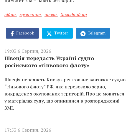
цим життям – навіть без зброї.
війна
,
музикант
,
назва
,
Холодний яр
Facebook
Twitter
Telegram
19:03 6 Серпня, 2026
Швеція передасть Україні судно
російського «тіньового флоту»
Швеція передасть Києву арештоване вантажне судно
“тіньового флоту” РФ, яке перевозило зерно,
викрадене з окупованих територій. Про це мовиться
у матеріалах суду, що опинилися в розпорядженні
ЗМІ.
17:53 6 Серпня, 2026