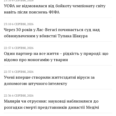
23:35 6 СЕРПНЯ, 2026
УЄФА не відмовилася від бойкоту чемпіонату світу
навіть після пояснень ФІФА
23:10 6 СЕРПНЯ, 2026
Через 30 років у Лас-Вегасі починається суд над
обвинуваченим у вбивстві Тупака Шакура
22:57 6 СЕРПНЯ, 2026
Один партнер на все життя – рідкість у природі: що
відомо про моногамію у тварин
22:37 6 СЕРПНЯ, 2026
Учені вперше створили життєздатні віруси за
допомогою штучного інтелекту
22:36 6 СЕРПНЯ, 2026
Малярія чи отруєння: науковці наблизилися до
розгадки смерті представників династії Медічі