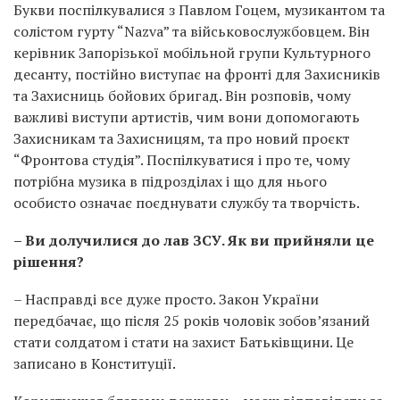
Букви поспілкувалися з Павлом Гоцем, музикантом та
солістом гурту “Nazva” та військовослужбовцем. Він
керівник Запорізької мобільной групи Культурного
десанту, постійно виступає на фронті для Захисників
та Захисниць бойових бригад. Він розповів, чому
важливі виступи артистів, чим вони допомогають
Захисникам та Захисницям, та про новий проєкт
“Фронтова студія”. Поспілкуватися і про те, чому
потрібна музика в підрозділах і що для нього
особисто означає поєднувати службу та творчість.
– Ви долучилися до лав ЗСУ. Як ви прийняли це
рішення?
– Насправді все дуже просто. Закон України
передбачає, що після 25 років чоловік зобов’язаний
стати солдатом і стати на захист Батьківщини. Це
записано в Конституції.