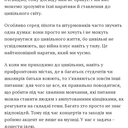
можемо зрозуміти їхні наративи й ставлення до
цивільного світу.
Особливо серед піхоти та штурмовиків часто звучить
одна думка: вони просто не хочуть і не можуть
повернутися до цивільного життя, бо цивільні не
усвідомлюють, що війна існує навіть у тилу. Це
найтиповіший наратив, який ми чуємо.
А коли ми приходимо до цивільних, навіть у
прифронтових містах, де в багатьох студентів чи
школярів батьки воюють, то зʼявляються зовсім інші
питання: для чого це все, як правильно поводитися,
що робити під час хвилини мовчання, які питання
можна ставити людям з ампутованими кінцівками, як
реагувати на складні теми. Багато хто просто не знає
відповідей. Тому під час концертів та заходів ми
робимо акцент не лише на музиці. У нас є задача –
донести ідею.