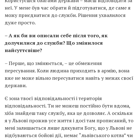
Користуєшся благами держави – маєш відповідати за
неї. У мене був час обрати й підготуватися, де саме я
можу приєднатися до служби. Рішення ухвалилося
дуже просто.
– А як би ви описали себе після того, як
долучилися до служби? Що змінилося
найсуттєвіше?
– Перше, що змінюється, – це обмеження
пересування. Коли людина приходить в армію, вона
вже не може вільно пересуватися навіть у межах своєї
держави.
Є зона твоєї відповідальності і територія
відповідальності. Ти не можеш постійно бути вдома,
хіба знайдеш таку службу, яка це дозволяє. А оскільки
я у Львові прожив усе життя і досі там прописаний, то
мені залишається лише дякувати Богу, що у Львові не
відбуваються бойові дії, немає “львівського котла” чи