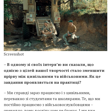
Screenshot
– В одному зі своїх інтерв’ю ви сказали, що
однією з цілей вашої творчості стало зменшити
прірву між цивільними та військовими. Як це
завдання проявляється на практиці?
– Ми справді зараз працюємо і з цивільними,
переважно зі студентами та школярами. Те, що ми
постійно працюємо з військовослужбовцями –
очевидно, тому досвіду нам не бракує. І ми вже