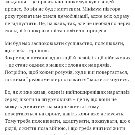
завдання – це правильно прокомунікувати цей
процес, бо він не буде миттєвим. Мінімум півтора
року триватиме хвиля демобілізації, адже всіх одразу
не відпустять. Це, на жаль, так, але це необхідно через
складні бюрократичні та політичні процеси.
Ми будемо заспокоювати суспільство, пояснювати,
що треба терпіння.
Зокрема, в питанні адаптації й реабілітації військових
– це стане одним з наших головних напрямів.
Потрібно, щоб кожен розумів, куди він повертається,
і з якими “реаліями мирного життя” може зіткнутися.
Бо, як я вже казав, один із найпоширеніших наративів
серед піхоти та штурмовиків – це те, що вони не
можуть дивитися на мирне життя і тому
повертаються на фронт, навіть коли вже не мусять.
Тому треба пояснювати, адаптувати, показувати, що є
рідні, є життя поза війною, і що треба вчитися жити