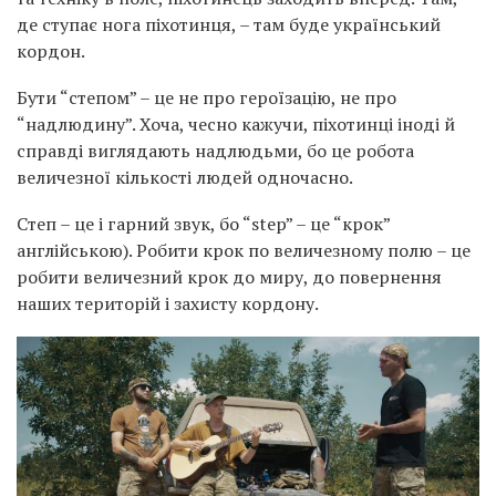
де ступає нога піхотинця, – там буде український
кордон.
Бути “степом” – це не про героїзацію, не про
“надлюдину”. Хоча, чесно кажучи, піхотинці іноді й
справді виглядають надлюдьми, бо це робота
величезної кількості людей одночасно.
Степ – це і гарний звук, бо “step” – це “крок”
англійською). Робити крок по величезному полю – це
робити величезний крок до миру, до повернення
наших територій і захисту кордону.