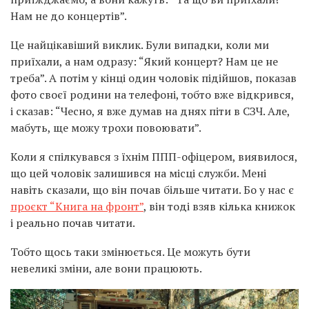
Нам не до концертів”.
Це найцікавіший виклик. Були випадки, коли ми
приїхали, а нам одразу: “Який концерт? Нам це не
треба”. А потім у кінці один чоловік підійшов, показав
фото своєї родини на телефоні, тобто вже відкрився,
і сказав: “Чесно, я вже думав на днях піти в СЗЧ. Але,
мабуть, ще можу трохи повоювати”.
Коли я спілкувався з їхнім ППП-офіцером, виявилося,
що цей чоловік залишився на місці служби. Мені
навіть сказали, що він почав більше читати. Бо у нас є
проєкт “Книга на фронт”
, він тоді взяв кілька книжок
і реально почав читати.
Тобто щось таки змінюється. Це можуть бути
невеликі зміни, але вони працюють.