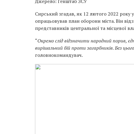
Джерело: Генштаб ЗСУ
Сирський згадав, як 12 лютого 2022 року 
опрацьовував план оборони міста. Він від
представників центральної та місцевої вл
“
Окремо слід відзначити народний порив, є
вирішальний бій проти загарбників. Без цього
головнокомандувач.