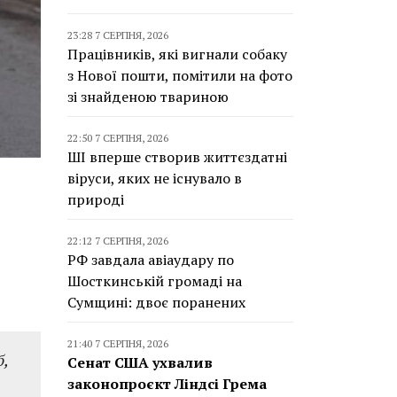
23:28 7 СЕРПНЯ, 2026
Працівників, які вигнали собаку
з Нової пошти, помітили на фото
зі знайденою твариною
22:50 7 СЕРПНЯ, 2026
ШІ вперше створив життєздатні
віруси, яких не існувало в
природі
22:12 7 СЕРПНЯ, 2026
РФ завдала авіаудару по
Шосткинській громаді на
Сумщині: двоє поранених
21:40 7 СЕРПНЯ, 2026
б,
Сенат США ухвалив
законопроєкт Ліндсі Грема