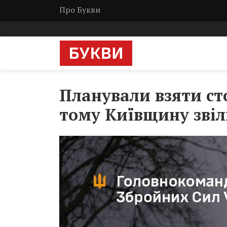
Про Букви
Планували взяти сто
тому Київщину звіл