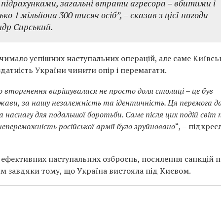
підрахунками, загальні втрати агресора – вбитими і
о 1 мільйона 300 тисяч осіб”, – сказав з цієї нагоди
др Сирський.
чимало успішних наступальних операцій, але саме Київсь
датність України чинити опір і перемагати.
вторгнення вирішувалася не просто доля столиці – це був
ржави, за нашу незалежність та ідентичність. Ця перемога д
та наснагу для подальшої боротьби. Саме після цих подій світ 
непереможність російської армії було зруйновано
“, – підкрес
 ефективних наступальних озброєнь, посилення санкцій 
м завдяки тому, що Україна вистояла під Києвом.