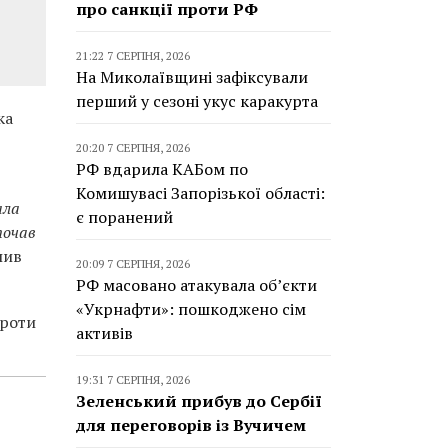
про санкції проти РФ
21:22 7 СЕРПНЯ, 2026
На Миколаївщині зафіксували
перший у сезоні укус каракурта
ка
20:20 7 СЕРПНЯ, 2026
РФ вдарила КАБом по
Комишувасі Запорізької області:
ала
є поранений
почав
лив
20:09 7 СЕРПНЯ, 2026
РФ масовано атакувала об’єкти
«Укрнафти»: пошкоджено сім
проти
активів
19:31 7 СЕРПНЯ, 2026
Зеленський прибув до Сербії
для переговорів із Вучичем