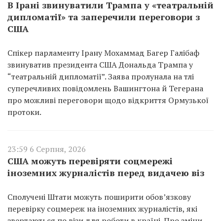
В Ірані звинуватили Трампа у «театральній
дипломатії» та заперечили переговори з
США
Спікер парламенту Ірану Мохаммад Багер Галібаф
звинуватив президента США Дональда Трампа у
“театральній дипломатії”. Заява пролунала на тлі
суперечливих повідомлень Вашингтона й Тегерана
про можливі переговори щодо відкриття Ормузької
протоки.
23:59 6 Серпня, 2026
США можуть перевіряти соцмережі
іноземних журналістів перед видачею віз
Сполучені Штати можуть поширити обов’язкову
перевірку соцмереж на іноземних журналістів, які
звертаються по візи для роботи в країні. Про зміни