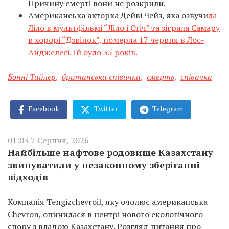
Причину смерті вони не розкрили.
Американська акторка Дейві Чейз, яка озвучи
ла
Ліло в мультфільмі “Ліло і Стіч” та зіграла Самару
в хорорі “Дзвінок”, померла 17 червня в Лос-
Анджелесі. Їй було 35 років.
Бонні Тайлер
,
британська співачка
,
смерть
,
співачка
Facebook
Twitter
Telegram
01:03 7 Серпня, 2026
Найбільше нафтове родовище Казахстану
звинуватили у незаконному зберіганні
відходів
Компанія Tengizchevroil, яку очолює американська
Chevron, опинилася в центрі нового екологічного
спору з владою Казахстану. Розгляд питання про