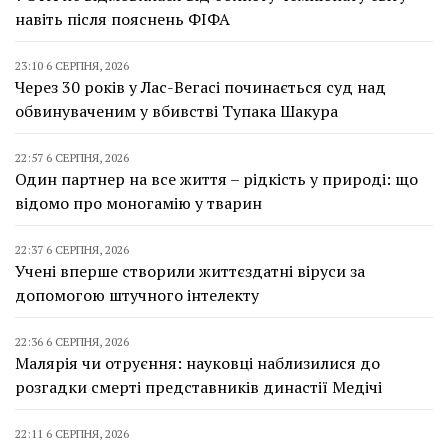
навіть після пояснень ФІФА
23:10 6 СЕРПНЯ, 2026
Через 30 років у Лас-Вегасі починається суд над
обвинуваченим у вбивстві Тупака Шакура
22:57 6 СЕРПНЯ, 2026
Один партнер на все життя – рідкість у природі: що
відомо про моногамію у тварин
22:37 6 СЕРПНЯ, 2026
Учені вперше створили життєздатні віруси за
допомогою штучного інтелекту
22:36 6 СЕРПНЯ, 2026
Малярія чи отруєння: науковці наблизилися до
розгадки смерті представників династії Медічі
22:11 6 СЕРПНЯ, 2026