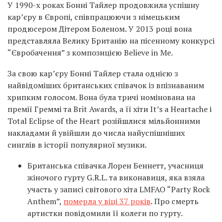
У 1990-х роках Бонні Тайлер продовжила успішну
кар’єру в Європі, співпрацюючи з німецьким
продюсером Дітером Боленом. У 2013 році вона
представляла Велику Британію на пісенному конкурсі
“Євробачення” з композицією Believe in Me.
За свою кар’єру Бонні Тайлер стала однією з
найвідоміших британських співачок із впізнаваним
хрипким голосом. Вона була тричі номінована на
премії Греммі та Brit Awards, а її хіти It’s a Heartache і
Total Eclipse of the Heart розійшлися мільйонними
накладами й увійшли до числа найуспішніших
синглів в історії популярної музики.
Британська співачка Лорен Беннетт, учасниця
жіночого гурту G.R.L. та виконавиця, яка взяла
участь у записі світового хіта LMFAO “Party Rock
Anthem”,
померла у віці 37 років
. Про смерть
артистки повідомили її колеги по гурту.