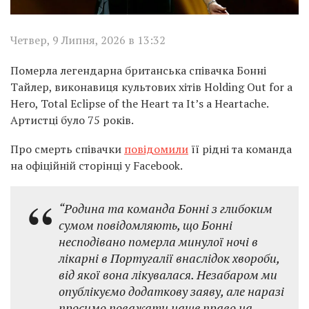
Четвер, 9 Липня, 2026 в 13:32
Померла легендарна британська співачка Бонні
Тайлер, виконавиця культових хітів Holding Out for a
Hero, Total Eclipse of the Heart та It’s a Heartache.
Артистці було 75 років.
Про смерть співачки
повідомили
її рідні та команда
на офіційній сторінці у Facebook.
“Родина та команда Бонні з глибоким
сумом повідомляють, що Бонні
несподівано померла минулої ночі в
лікарні в Португалії внаслідок хвороби,
від якої вона лікувалася. Незабаром ми
опублікуємо додаткову заяву, але наразі
просимо поважати наше право на