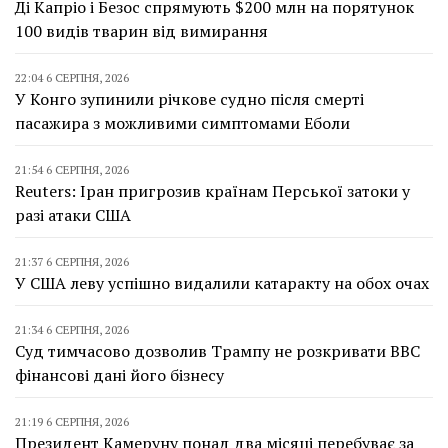
Ді Капріо і Безос спрямують $200 млн на порятунок
100 видів тварин від вимирання
22:04 6 СЕРПНЯ, 2026
У Конго зупинили річкове судно після смерті
пасажира з можливими симптомами Еболи
21:54 6 СЕРПНЯ, 2026
Reuters: Іран пригрозив країнам Перської затоки у
разі атаки США
21:37 6 СЕРПНЯ, 2026
У США леву успішно видалили катаракту на обох очах
21:34 6 СЕРПНЯ, 2026
Суд тимчасово дозволив Трампу не розкривати BBC
фінансові дані його бізнесу
21:19 6 СЕРПНЯ, 2026
Президент Камеруну понад два місяці перебуває за