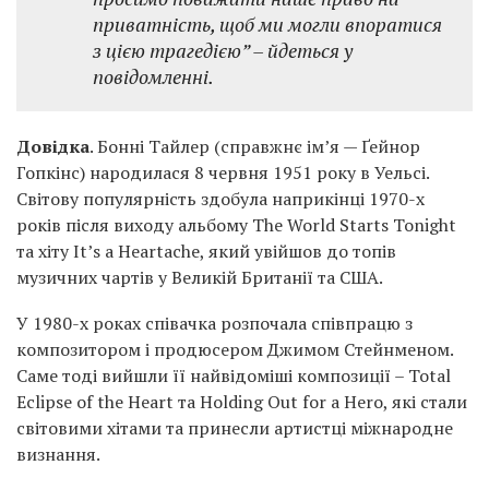
приватність, щоб ми могли впоратися
з цією трагедією” – йдеться у
повідомленні.
Довідка
. Бонні Тайлер (справжнє ім’я — Ґейнор
Гопкінс) народилася 8 червня 1951 року в Уельсі.
Світову популярність здобула наприкінці 1970-х
років після виходу альбому The World Starts Tonight
та хіту It’s a Heartache, який увійшов до топів
музичних чартів у Великій Британії та США.
У 1980-х роках співачка розпочала співпрацю з
композитором і продюсером Джимом Стейнменом.
Саме тоді вийшли її найвідоміші композиції – Total
Eclipse of the Heart та Holding Out for a Hero, які стали
світовими хітами та принесли артистці міжнародне
визнання.