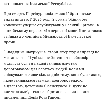
встановлення Ісламської Республіки.
Про смерть Парсіпур повідомило її британське
видавництво. У 2026 році її роман “Жінки без
чоловіків” уперше опублікували у Великій Британії в
англійському перекладі з перської мови. Книга також
увійшла до лонгліста Міжнародної Букерівської
премії.
“Спадщина Шахрнуш в історії літератури справді не
має аналогів. Її унікальне бачення та неймовірна
мужність були й надалі залишатимуться
дороговказом для багатьох людей. Коли ми
спілкувалися лише кілька днів тому, вона була такою,
якою залишалася завжди: щедрою, теплою,
відвертою, дотепною й блискучою. Її дуже не
вистачатиме”, – сказала британська видавчиня
письменниці Деніз Роуз Гансен.