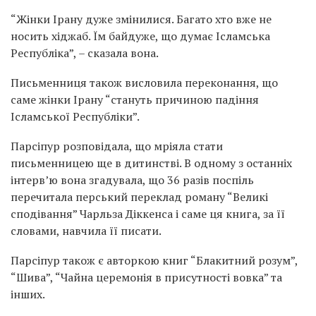
“Жінки Ірану дуже змінилися. Багато хто вже не
носить хіджаб. Їм байдуже, що думає Ісламська
Республіка”, – сказала вона.
Письменниця також висловила переконання, що
саме жінки Ірану “стануть причиною падіння
Ісламської Республіки”.
Парсіпур розповідала, що мріяла стати
письменницею ще в дитинстві. В одному з останніх
інтерв’ю вона згадувала, що 36 разів поспіль
перечитала перський переклад роману “Великі
сподівання” Чарльза Діккенса і саме ця книга, за її
словами, навчила її писати.
Парсіпур також є авторкою книг “Блакитний розум”,
“Шива”, “Чайна церемонія в присутності вовка” та
інших.