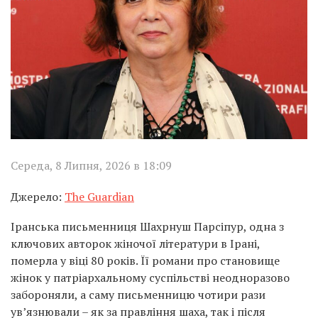
Середа, 8 Липня, 2026 в 18:09
Джерело:
The Guardian
Іранська письменниця Шахрнуш Парсіпур, одна з
ключових авторок жіночої літератури в Ірані,
померла у віці 80 років. Її романи про становище
жінок у патріархальному суспільстві неодноразово
забороняли, а саму письменницю чотири рази
ув’язнювали – як за правління шаха, так і після