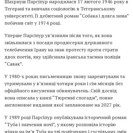
Шахрнуш Парсіпур народилася 17 лютого 1946 року в
Тегерані та вивчала соціологію в Тегеранському
університеті. Її дебютний роман “Собака і довга зима”
побачив світ у 1974 році.
Уперше Парсіпур ув’язнили після того, як вона
звільнилася з посади продюсерки державного
телебачення Ірану на знак протесту проти страти
двох поетів, яку здійснила іранська таємна поліція
“Савак”.
У 1980-х роках письменницю знову заарештували та
утримували у в’язниці чотири роки і сім місяців без
офіційного висунення обвинувачень. Свій досвід
вона описала у книзі “Тюремні спогади”, повне
англомовне видання якої заплановане на 2027 рік.
У 1989 році Парсіпур опублікувала історичний роман
“Туба і значення ночі”, у якому розповіла історію
жінки на ім’я Туба на тлі політичних і суспільних змін