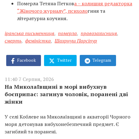
Померла Тетяна Петков
а – колишня редакторка
“Жіночого журналу”, психоло
гиня та
літературна коучиня.
іранська письменниця
,
померла
,
правозахисниця
,
смерть
,
феміністка
,
Шахрнуш Парсіпур
Facebook
Twitter
Telegram
11:40 7 Серпня, 2026
На Миколаївщині в морі вибухнув
боєприпас: загинув чоловік, поранені дві
жінки
У селі Коблеве на Миколаївщині в акваторії Чорного
моря детонував вибухонебезпечний предмет. Є
загиблий та поранені.