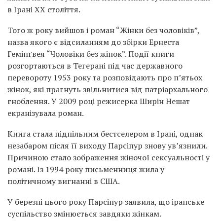
в Ірані XX століття.
Того ж року вийшов і роман “Жінки без чоловіків”,
назва якого є відсиланням до збірки Ернеста
Гемінґвея “Чоловіки без жінок”. Події книги
розгортаються в Тегерані під час державного
перевороту 1953 року та розповідають про п’ятьох
жінок, які прагнуть звільнитися від патріархального
гноблення. У 2009 році режисерка Ширін Нешат
екранізувала роман.
Книга стала підпільним бестселером в Ірані, однак
незабаром після її виходу Парсіпур знову ув’язнили.
Причиною стало зображення жіночої сексуальності у
романі. Із 1994 року письменниця жила у
політичному вигнанні в США.
У березні цього року Парсіпур заявила, що іранське
суспільство змінюється завдяки жінкам.